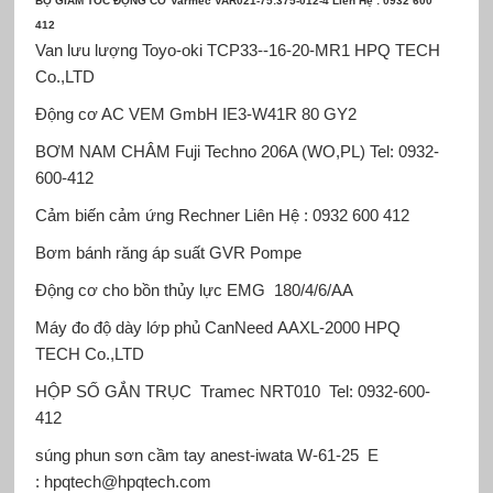
BỘ GIẢM TỐC ĐỘNG CƠ Varmec
VAR021-75:375-012-4 Liên Hệ : 0932 600
412
Van lưu lượng Toyo-oki
TCP33--16-20-MR1 HPQ TECH
Co.,LTD
Động cơ AC VEM GmbH
IE3-W41R 80 GY2
BƠM NAM CHÂM Fuji Techno
206A (WO,PL) Tel: 0932-
600-412
Cảm biến cảm ứng Rechner
Liên Hệ : 0932 600 412
Bơm bánh răng áp suất GVR Pompe
Động cơ cho bồn thủy lực EMG
180/4/6/AA
Máy đo độ dày lớp phủ CanNeed
AAXL-2000 HPQ
TECH Co.,LTD
HỘP SỐ GẮN TRỤC Tramec
NRT010 Tel: 0932-600-
412
súng phun sơn cầm tay anest-iwata
W-61-25 E
: hpqtech@hpqtech.com