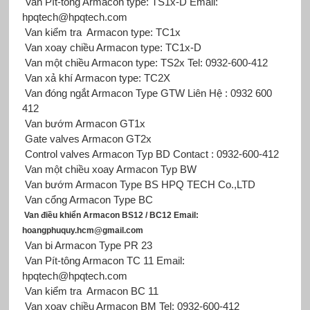
Van Pít-tông Armacon type: TS1x-D Email:
hpqtech@hpqtech.com
Van kiểm tra Armacon type: TC1x
Van xoay chiều Armacon type: TC1x-D
Van một chiều Armacon type: TS2x Tel: 0932-600-412
Van xả khí Armacon type: TC2X
Van đóng ngắt Armacon Type GTW Liên Hệ : 0932 600
412
Van bướm Armacon
GT1x
Gate valves Armacon GT2x
Control valves Armacon Typ BD Contact : 0932-600-412
Van một chiều xoay Armacon Typ BW
Van bướm Armacon
Type BS HPQ TECH Co.,LTD
Van cổng Armacon Type BC
Van điều khiển Armacon BS12 / BC12 Email:
hoangphuquy.hcm@gmail.com
Van bi Armacon Type PR 23
Van Pít-tông Armacon TC 11 Email:
hpqtech@hpqtech.com
Van kiểm tra Armacon
BC 11
Van xoay chiều Armacon BM Tel: 0932-600-412