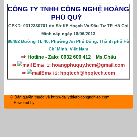
CÔNG TY TNHH CÔNG NGHỆ HOÀNG
PHÚ QUÝ
GPKD: 0312330701 do Sở Kế Hoạch Và Đầu Tư TP. Hồ Chí
Minh cấp ngày 18/06/2013
88/9/2 Đường TL 40, Phường An Phú Đông, Thành phố Hồ
Chí Minh, Việt Nam
⇒
Hotline - Zalo: 0932 600 412
Ms.Châu
⇒
Em
hoangphuquy.hcm@gmail.com
ail 1:
⇒
Em
hpqtech
@hpqtech.com
ail 2:
© Bản quyền thuộc về http://dailythietbicongnghiep.com
- Powered by
IM Group