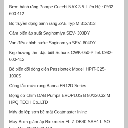
Bơm bánh răng Pompe Cucchi
NAX 3.5 Liên Hệ : 0932
600 412
Bộ truyền động bánh răng ZAE
Typ M 312/313
Cảm biến áp suất Saginomiya
SEV- 303DY
Van điều chỉnh nước Saginomiya
SEV- 604DY
Kẹp hướng tâm dặc biệt Schunk
CWK-050-P Tel: 0932-
600-412
Bộ biến đổi dòng điện Passiontek
Model: HPIT-C25-
1000S
Công tắc mức rung Banna
FR12D Series
Động cơ chìm DAB Pumps
EVOPLUS B 80/220.32 M
HPQ TECH Co.,LTD
Máy đo lớp sơn bề mặt Coatmaster
Inline
Máy Bơm giảm áp Rickmeier
FL-Z-DB40-SAE4-L-SO