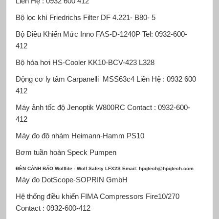
Liên Hệ : 0932 600 412
Bộ lọc khí Friedrichs Filter
DF 4.221- B80- 5
Bộ Điều Khiển Mức Inno
FAS-D-1240P Tel: 0932-600-
412
Bộ hóa hơi HS-Cooler
KK10-BCV-423 L328
Động cơ ly tâm Carpanelli
MSS63c4 Liên Hệ : 0932 600
412
Máy ảnh tốc độ Jenoptik
W800RC Contact : 0932-600-
412
Máy đo độ nhám Heimann-Hamm
PS10
Bơm tuần hoàn Speck Pumpen
ĐÈN CẢNH BÁO Wolflite - Wolf Safety
LFX2S Email: hpqtech@hpqtech.com
Máy đo DotScope-SOPRIN GmbH
Hệ thống điều khiển FIMA Compressors
Fire10/270
Contact : 0932-600-412