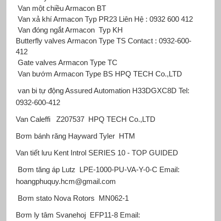
Van một chiều Armacon BT
Van xả khí Armacon Typ PR23 Liên Hệ : 0932 600 412
Van đóng ngắt Armacon
Typ KH
Butterfly valves Armacon Type TS Contact : 0932-600-
412
Gate valves Armacon Type TC
Van bướm Armacon
Type BS HPQ TECH Co.,LTD
van bi tự động Assured Automation
H33DGXC8D Tel:
0932-600-412
Van Caleffi
Z207537
HPQ TECH Co.,LTD
Bơm bánh răng Hayward Tyler
HTM
Van tiết lưu Kent Introl
SERIES 10 - TOP GUIDED
Bơm tăng áp Lutz
LPE-1000-PU-VA-Y-0-C Email:
hoangphuquy.hcm@gmail.com
Bơm stato Nova Rotors
MN062-1
Bơm ly tâm Svanehoj
EFP11-8 Email: