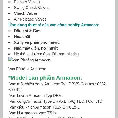
Plunger Valves
Swing Check Valves
Check Valves
Air Release Valves
Ứng dụng thực tế của
van
công nghiệp Armacon:
Dầu khí & Gas
Hóa chất
Xử lý và phân phối nước
Nhà máy điện, hơi nước
Hệ thống đường ống dài, trạm pigging
Van Pít-tông Armacon
*Mod
el sản phẩm Armacon:
Van một chiều xoay Armacon Typ DRVS Contact : 0932-
600-412
Van bướm Armacon Typ DRVL
Van cổng Armacon Type DRVXL HPQ TECH Co.,LTD
Van điều khiển Armacon TS1x-D/TC1x-D
Van bi Armacon
type: TS1x