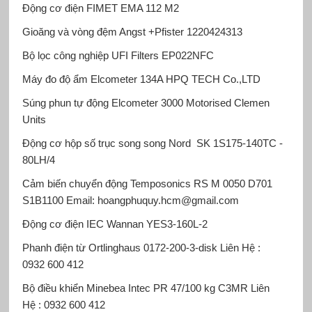
Động cơ điện FIMET
ΕΜΑ 112 M2
Gioăng và vòng đệm Angst +Pfister
1220424313
Bộ lọc công nghiệp UFI Filters
EP022NFC
Máy đo độ ẩm Elcometer
134A HPQ TECH Co.,LTD
Súng phun tự động Elcometer
3000 Motorised Clemen
Units
Động cơ
hộp số trục song song Nord
SK 1S175-140TC -
80LH/4
Cảm biến chuyển động Temposonics
RS M 0050 D701
S1B1100 Email: hoangphuquy.hcm@gmail.com
Động cơ điện IEC Wannan
YES3-160L-2
Phanh điện từ Ortlinghaus
0172-200-3-disk Liên Hệ :
0932 600 412
Bộ điều khiển Minebea Intec
PR 47/100 kg C3MR Liên
Hệ : 0932 600 412