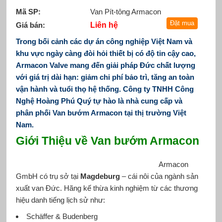
Mã SP:
Van Pít-tông Armacon
Giá bán:
Liên hệ
Trong bối cảnh các dự án công nghiệp Việt Nam và
khu vực ngày càng đòi hỏi thiết bị có độ tin cậy cao,
Armacon Valve mang đến giải pháp Đức chất lượng
với giá trị dài hạn: giảm chi phí bảo trì, tăng an toàn
vận hành và tuổi thọ hệ thống.
Công ty TNHH Công
Nghệ Hoàng Phú Quý tự hào là nhà cung cấp và
phân phối Van bướm Armacon tại thị trường Việt
Nam.
Giới Thiệu về Van bướm Armacon
									Armacon 
GmbH có trụ sở tại 
Magdeburg
 – cái nôi của ngành sản 
xuất van Đức. Hãng kế thừa kinh nghiệm từ các thương 
hiệu danh tiếng lịch sử như:
Schäffer & Budenberg