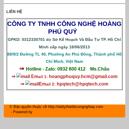
LIÊN HỆ
CÔNG TY TNHH CÔNG NGHỆ HOÀNG
PHÚ QUÝ
GPKD: 0312330701 do Sở Kế Hoạch Và Đầu Tư TP. Hồ Chí
Minh cấp ngày 18/06/2013
88/9/2 Đường TL 40, Phường An Phú Đông, Thành phố Hồ
Chí Minh, Việt Nam
⇒
Hotline - Zalo: 0932 600 412
Ms.Châu
⇒
Em
hoangphuquy.hcm@gmail.com
ail 1:
⇒
Em
hpqtech
@hpqtech.com
ail 2:
© Bản quyền thuộc về http://dailythietbicongnghiep.com
- Powered by
IM Group