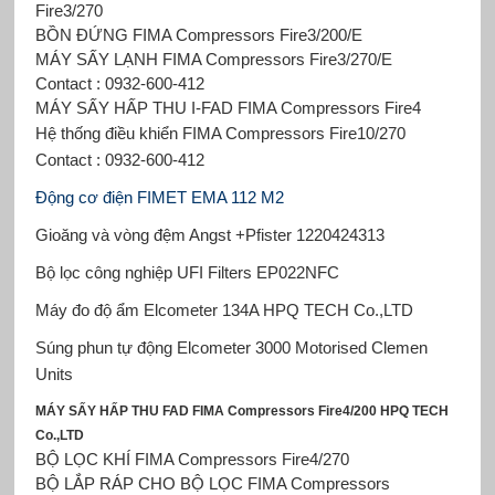
Fire3/270
BỒN ĐỨNG FIMA Compressors Fire3/200/E
MÁY SẤY LẠNH FIMA Compressors Fire3/270/E
Contact : 0932-600-412
MÁY SẤY HẤP THU I-FAD FIMA Compressors Fire4
Hệ thống điều khiển FIMA Compressors
Fire10/270
Contact : 0932-600-412
Động cơ điện FIMET
ΕΜΑ 112 M2
Gioăng và vòng đệm Angst +Pfister
1220424313
Bộ lọc công nghiệp UFI Filters
EP022NFC
Máy đo độ ẩm Elcometer
134A HPQ TECH Co.,LTD
Súng phun tự động Elcometer
3000 Motorised Clemen
Units
MÁY SẤY HẤP THU FAD FIMA Compressors Fire4/200 HPQ TECH
Co.,LTD
BỘ LỌC KHÍ FIMA Compressors Fire4/270
BỘ LẮP RÁP CHO BỘ LỌC FIMA Compressors