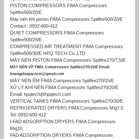
PISTON COMPRESSORS FIMA Compressors
Spitfire500/20/E
Máy nén khí piston FIMA Compressors Spitfire500/20/E
Contact : 0932-600-412
QUIET COMPRESSORS FIMA Compressors
Spitfire500/25/E
COMPRESSED AIR TREATMENT FIMA Compressors
Spitfire500/30/E HPQ TECH Co.,LTD
MÁY NÉN PISTON FIMA Compressors Spitfire270/7,5/E
MÁY NÉN VÍT FIMA Compressors Spitfire270/10/E Email:
hoangphuquy.hcm@gmail.com
MÁY NÉN ÊM FIMA Compressors Spitfire270/15/E
XỬ LÝ KHÍ NÉN FIMA Compressors Spitfire270/20/E
Email: hpqtech@hpqtech.com
VERTICAL TANKS FIMA Compressors Spitfire270/20/E
REFRIGERATED DRYERS FIMA Compressors Mig7,5
Tel: 0932-600-412
I-FAD ADSORPTION DRYERS FIMA Compressors
Mig10
FAD ADSORPTION DRYERS FIMA Compressors