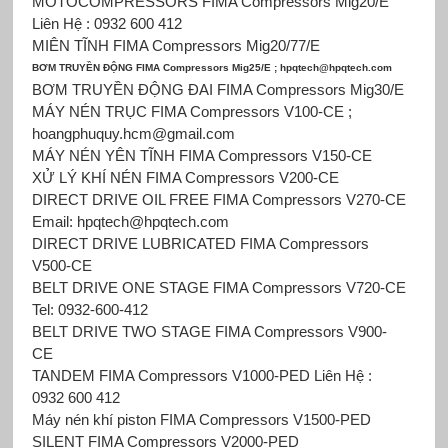
MOTOCOMPRESSORS FIMA Compressors Mig20/E
Liên Hệ : 0932 600 412
MIÊN TĨNH FIMA Compressors Mig20/77/E
BƠM TRUYỀN ĐỘNG FIMA Compressors Mig25/E ; hpqtech@hpqtech.com
BƠM TRUYỀN ĐỘNG ĐAI FIMA Compressors Mig30/E
MÁY NÉN TRỤC FIMA Compressors V100-CE ;
hoangphuquy.hcm@gmail.com
MÁY NÉN YÊN TĨNH FIMA Compressors V150-CE
XỬ LÝ KHÍ NÉN FIMA Compressors V200-CE
DIRECT DRIVE OIL FREE FIMA Compressors V270-CE
Email: hpqtech@hpqtech.com
DIRECT DRIVE LUBRICATED FIMA Compressors
V500-CE
BELT DRIVE ONE STAGE FIMA Compressors V720-CE
Tel: 0932-600-412
BELT DRIVE TWO STAGE FIMA Compressors V900-
CE
TANDEM FIMA Compressors V1000-PED Liên Hệ :
0932 600 412
Máy nén khí piston FIMA Compressors V1500-PED
SILENT FIMA Compressors V2000-PED