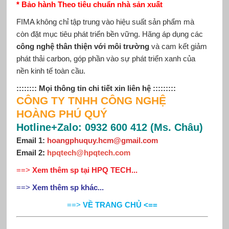
* Bảo hành Theo tiêu chuẩn nhà sản xuất
FIMA không chỉ tập trung vào hiệu suất sản phẩm mà
còn đặt mục tiêu phát triển bền vững. Hãng áp dụng các
công nghệ thân thiện với môi trường
và cam kết giảm
phát thải carbon, góp phần vào sự phát triển xanh của
nền kinh tế toàn cầu.
:::::::: Mọi thông tin chi tiết xin liên hệ :::::::::
CÔNG TY TNHH CÔNG NGHỆ
HOÀNG PHÚ QUÝ
Hotline+Zalo: 0932 600 412 (Ms. Châu)
Email 1:
hoangphuquy.hcm@gmail.com
Email 2
:
hpqtech@hpqtech.com
==>
Xem thêm sp tại HPQ TECH...
==>
Xem thêm sp khác...
==>
VỀ TRANG CHỦ <==