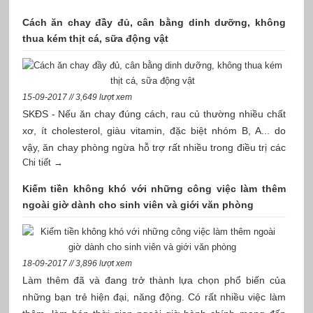
Cách ăn chay đầy đủ, cân bằng dinh dưỡng, không
thua kém thịt cá, sữa động vật
15-09-2017 // 3,649 lượt xem
SKĐS - Nếu ăn chay đúng cách, rau củ thường nhiều chất
xơ, ít cholesterol, giàu vitamin, đặc biệt nhóm B, A... do
vậy, ăn chay phòng ngừa hỗ trợ rất nhiều trong điều trị các
Chi tiết →
bệnh lý mạn tính liên quan đến ăn uống như: béo phì, cao
huyết áp, đái tháo đường, tim mạch, táo bón, tai biến,
Kiếm tiền không khó với những công việc làm thêm
loãng xương... Tuy nhiên, không phải ai cũng hiểu được
ngoài giờ dành cho sinh viên và giới văn phòng
thế nào chế độ ăn chay đầy đủ và cân bằng về dinh
dưỡng. Trên thực tế, đa số mọi người có chế độ ăn chay
18-09-2017 // 3,896 lượt xem
Làm thêm đã và đang trở thành lựa chọn phổ biến của
những bạn trẻ hiện đại, năng động. Có rất nhiều việc làm