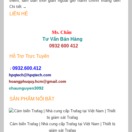
thêm, làm bán thời gian ngoài giờ hành chính mang đến
Chi tiết →
cho giới trẻ, nhất là các bạn sinh viên một nguồn thu nhập
LIÊN HỆ
tương đối.
Ms. Châu
Tư Vấn Bán Hàng
0932 600 412
Hỗ Trợ Trực Tuyến
0932.600.412
:
hpqtech
@hpqtech.com
hoangphuquy.hcm@gmail.com
chaunguyen3092
SẢN PHẨM NỔI BẬT
Cảm biến Trafag | Nhà cung cấp Trafag tại Việt Nam | Thiết bị
giám sát Trafag