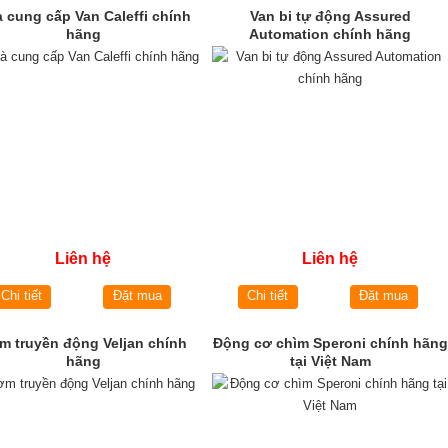
 cung cấp Van Caleffi chính
Van bi tự động Assured
hãng
Automation chính hãng
Liên hệ
Liên hệ
Chi tiết
Đặt mua
Chi tiết
Đặt mua
m truyền động Veljan chính
Động cơ chìm Speroni chính hãng
hãng
tại Việt Nam