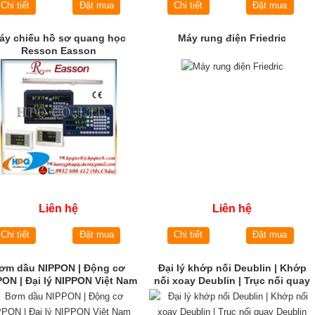
Chi tiết
Đặt mua
Chi tiết
Đặt mua
áy chiếu hồ sơ quang học
Máy rung điện Friedric
Resson Easson
Liên hệ
Liên hệ
Chi tiết
Đặt mua
Chi tiết
Đặt mua
ơm dầu NIPPON | Động cơ
Đại lý khớp nối Deublin | Khớp
PON | Đại lý NIPPON Việt Nam
nối xoay Deublin | Trục nối quay
Deublin Việt Nam