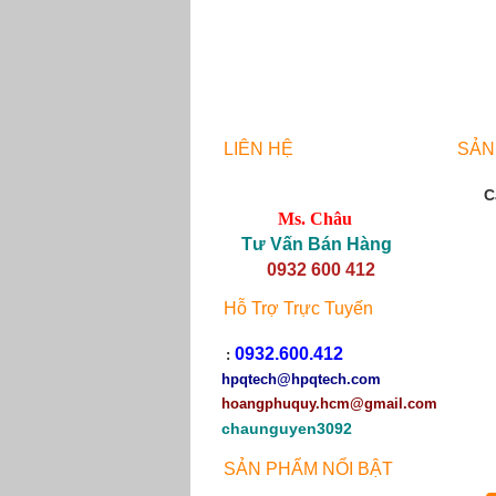
LIÊN HỆ
SẢN
C
Ms. Châu
Tư Vấn Bán Hàng
0932 600 412
Hỗ Trợ Trực Tuyến
0932.600.412
:
hpqtech
@hpqtech.com
hoangphuquy.hcm@gmail.com
chaunguyen3092
SẢN PHẨM NỔI BẬT