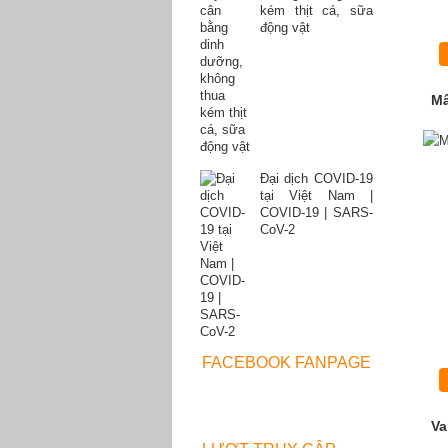
kém thịt cá, sữa
động vật
Mâ
Đại dịch COVID-19
tại Việt Nam |
COVID-19 | SARS-
CoV-2
FACEBOOK FANPAGE
Va