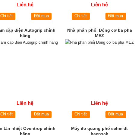
Liên hệ
Liên hệ
Chi tiết
Đặt mua
Chi tiết
Đặt mua
m cặp điện Autogrip chính
Nhà phân phối Động cơ ba pha
hãng
MEZ
Liên hệ
Liên hệ
Chi tiết
Đặt mua
Chi tiết
Đặt mua
n tản nhiệt Oventrop chính
Máy đo quang phổ schmidt
hãng
haensch