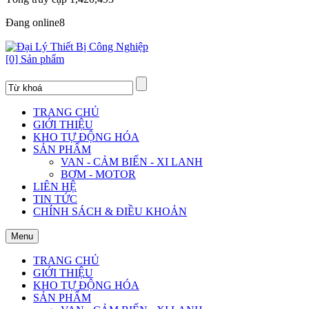
Đang online
8
[0] Sản phẩm
TRANG CHỦ
GIỚI THIỆU
KHO TỰ ĐỘNG HÓA
SẢN PHẨM
VAN - CẢM BIẾN - XI LANH
BƠM - MOTOR
LIÊN HỆ
TIN TỨC
CHÍNH SÁCH & ĐIỀU KHOẢN
Menu
TRANG CHỦ
GIỚI THIỆU
KHO TỰ ĐỘNG HÓA
SẢN PHẨM