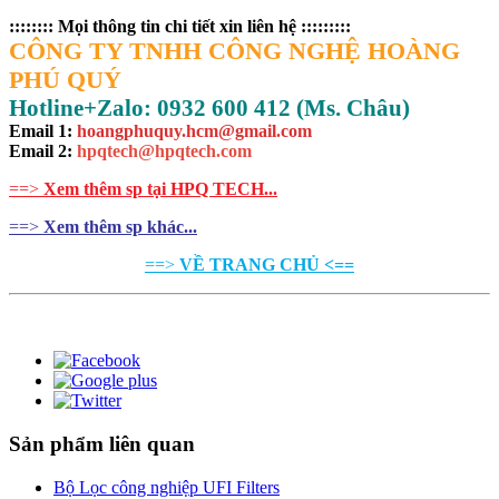
:::::::: Mọi thông tin chi tiết xin liên hệ :::::::::
CÔNG TY TNHH CÔNG NGHỆ HOÀNG
PHÚ QUÝ
Hotline+Zalo: 0932 600 412 (Ms. Châu)
Email 1:
hoangphuquy.hcm@gmail.com
Email 2
:
hpqtech@hpqtech.com
==>
Xem thêm sp tại HPQ TECH...
==>
Xem thêm sp khác...
==>
VỀ TRANG CHỦ <==
Sản phẩm liên quan
Bộ Lọc công nghiệp UFI Filters