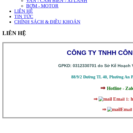
VAN - CẢM BIẾN - XI LANH
BƠM - MOTOR
LIÊN HỆ
TIN TỨC
CHÍNH SÁCH & ĐIỀU KHOẢN
LIÊN HỆ
CÔNG TY TNHH CÔ
GPKD: 0312330701 do Sở Kế Hoạch V
88/9/2 Đường TL 40, Phường An 
⇒
Hotline - Za
⇒
Em
h
ail 1:
⇒
Em
ail