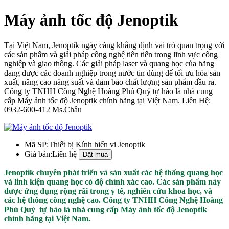
Máy ảnh tốc độ Jenoptik
Tại Việt Nam, Jenoptik ngày càng khẳng định vai trò quan trọng với
các sản phẩm và giải pháp công nghệ tiên tiến trong lĩnh vực công
nghiệp và giao thông. Các giải pháp laser và quang học của hãng
đang được các doanh nghiệp trong nước tin dùng để tối ưu hóa sản
xuất, nâng cao năng suất và đảm bảo chất lượng sản phẩm đầu ra.
Công ty TNHH Công Nghệ Hoàng Phú Quý tự hào là nhà cung
cấp Máy ảnh tốc độ Jenoptik chính hãng tại Việt Nam. Liên Hệ:
0932-600-412 Ms.Châu
Mã SP:
Thiết bị Kính hiển vi Jenoptik
Giá bán:
Liên hệ
Jenoptik chuyên phát triển và sản xuất các hệ thống quang học
và linh kiện quang học có độ chính xác cao. Các sản phẩm này
được ứng dụng rộng rãi trong y tế, nghiên cứu khoa học, và
các hệ thống công nghệ cao. Công ty TNHH Công Nghệ Hoàng
Phú Quý tự hào là nhà cung cấp Máy ảnh tốc độ Jenoptik
chính hãng tại Việt Nam.