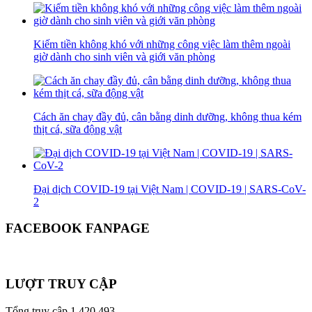
Kiếm tiền không khó với những công việc làm thêm ngoài
giờ dành cho sinh viên và giới văn phòng
Cách ăn chay đầy đủ, cân bằng dinh dưỡng, không thua kém
thịt cá, sữa động vật
Đại dịch COVID-19 tại Việt Nam | COVID-19 | SARS-CoV-
2
FACEBOOK FANPAGE
LƯỢT TRUY CẬP
Tổng truy cập
1,420,493