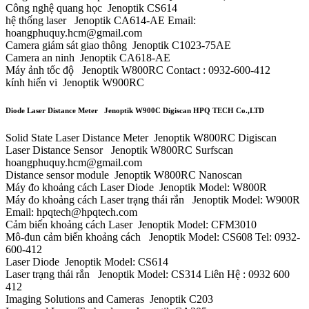
Công nghệ quang học Jenoptik CS614
hệ thống laser Jenoptik CA614-AE Email:
hoangphuquy.hcm@gmail.com
Camera giám sát giao thông Jenoptik C1023-75AE
Camera an ninh Jenoptik CA618-AE
Máy ảnh tốc độ Jenoptik W800RC Contact : 0932-600-412
kính hiển vi Jenoptik W900RC
Diode Laser Distance Meter Jenoptik W900C Digiscan HPQ TECH Co.,LTD
Solid State Laser Distance Meter Jenoptik W800RC Digiscan
Laser Distance Sensor Jenoptik W800RC Surfscan
hoangphuquy.hcm@gmail.com
Distance sensor module Jenoptik W800RC Nanoscan
Máy đo khoảng cách Laser Diode Jenoptik Model: W800R
Máy đo khoảng cách Laser trạng thái rắn Jenoptik Model: W900R
Email: hpqtech@hpqtech.com
Cảm biến khoảng cách Laser Jenoptik Model: CFM3010
Mô-đun cảm biến khoảng cách Jenoptik Model: CS608 Tel: 0932-
600-412
Laser Diode Jenoptik Model: CS614
Laser trạng thái rắn Jenoptik Model: CS314 Liên Hệ : 0932 600
412
Imaging Solutions and Cameras Jenoptik C203