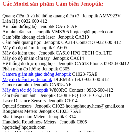
Các Model sản phẩm Cảm biến Jenoptik:
Quang điện tử và hệ thống quang điện tử Jenoptik AMV923V
Liên Hệ : 0932 600 412
An toàn đường bộ Jenoptik CA618-AE
An ninh dân sự Jenoptik VMS305 hpqtech@hpqtech.com
Cảm biến khoảng cách laser Jenoptik CA310
Cảm biến quang học Jenoptik CA314 Contact : 0932-600-412
Máy đo độ nhám Jenoptik CA605
Máy đo kiểm trục Jenoptik CA610 HPQ TECH Co.,LTD
Máy đo độ nhám cầm tay Jenoptik CA614
Hệ thống đo trục quang học Jenoptik CA618 Phone: 0932-600412
Phần mềm đo lường Jenoptik C305
Camera giám sát giao thông Jenoptik
C1023-75AE
Máy đo kiểm trục Jenoptik
DLEM 45 Tel: 0932-600-412
Camera an ninh Jenoptik CA618-AE
Máy ảnh tốc độ Jenoptik
W800RC Contact : 0932-600-412
cảm biến hình ảnh Jenoptik C308 HPQ TECH Co.,LTD
Laser Distance Sensors Jenoptik C1014
Optical Sensors Jenoptik C1023 hoangphuquy.hcm@gmail.com
Roughness Meters Jenoptik C1023-75AE
Shaft Inspection Meters Jenoptik C314
Handheld Roughness Meters Jenoptik C605
hpqtech@hpqtech.com