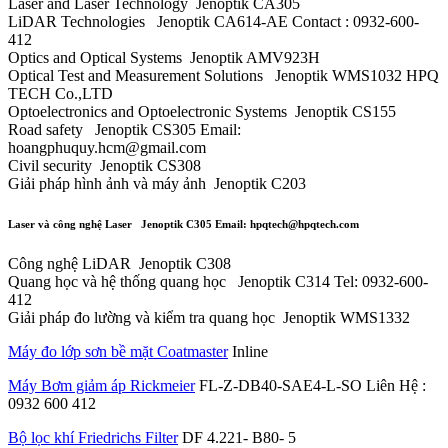
Laser and Laser Technology Jenoptik CA305
LiDAR Technologies Jenoptik CA614-AE Contact : 0932-600-
412
Optics and Optical Systems Jenoptik AMV923H
Optical Test and Measurement Solutions Jenoptik WMS1032 HPQ
TECH Co.,LTD
Optoelectronics and Optoelectronic Systems Jenoptik CS155
Road safety Jenoptik CS305 Email:
hoangphuquy.hcm@gmail.com
Civil security Jenoptik CS308
Giải pháp hình ảnh và máy ảnh Jenoptik C203
Laser và công nghệ Laser Jenoptik C305 Email: hpqtech@hpqtech.com
Công nghệ LiDAR Jenoptik C308
Quang học và hệ thống quang học Jenoptik C314 Tel: 0932-600-
412
Giải pháp đo lường và kiểm tra quang học Jenoptik WMS1332
Máy đo lớp sơn bề mặt Coatmaster
Inline
Máy Bơm giảm áp Rickmeier
FL-Z-DB40-SAE4-L-SO Liên Hệ :
0932 600 412
Bộ lọc khí Friedrichs Filter
DF 4.221- B80- 5