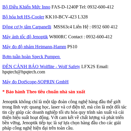
Bộ Điều Khiển Mức Inno
FAS-D-1240P Tel: 0932-600-412
Bộ hóa hơi HS-Cooler
KK10-BCV-423 L328
Động cơ ly tâm Carpanelli
MSS63c4 Liên Hệ : 0932 600 412
Máy ảnh tốc độ Jenoptik
W800RC Contact : 0932-600-412
Máy đo độ nhám Heimann-Hamm
PS10
Bơm tuần hoàn Speck Pumpen
ĐÈN CẢNH BÁO Wolflite - Wolf Safety
LFX2S Email:
hpqtech@hpqtech.com
Máy đo DotScope-SOPRIN GmbH
* Bảo hành Theo tiêu chuẩn nhà sản xuất
Jenoptik không chỉ là một tập đoàn công nghệ hàng đầu thế giới
trong lĩnh vực quang học, laser và cơ điện tử, mà còn là một đối tác
tin cậy giúp các doanh nghiệp tối ưu hóa quy trình sản xuất và cải
thiện hiệu suất hoạt động. Với cam kết về chất lượng và phát triển
bền vững, Jenoptik tiếp tục là sự lựa chọn hàng đầu cho các giải
pháp công nghệ hiện đại trên toàn cầu.