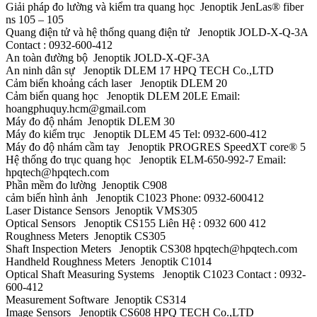
Giải pháp đo lường và kiểm tra quang học Jenoptik JenLas® fiber
ns 105 – 105
Quang điện tử và hệ thống quang điện tử Jenoptik JOLD-X-Q-3A
Contact : 0932-600-412
An toàn đường bộ Jenoptik JOLD-X-QF-3A
An ninh dân sự Jenoptik DLEM 17 HPQ TECH Co.,LTD
Cảm biến khoảng cách laser Jenoptik DLEM 20
Cảm biến quang học Jenoptik DLEM 20LE Email:
hoangphuquy.hcm@gmail.com
Máy đo độ nhám Jenoptik DLEM 30
Máy đo kiểm trục Jenoptik DLEM 45 Tel: 0932-600-412
Máy đo độ nhám cầm tay Jenoptik PROGRES SpeedXT core® 5
Hệ thống đo trục quang học Jenoptik ELM-650-992-7 Email:
hpqtech@hpqtech.com
Phần mềm đo lường Jenoptik C908
cảm biến hình ảnh Jenoptik C1023 Phone: 0932-600412
Laser Distance Sensors Jenoptik VMS305
Optical Sensors Jenoptik CS155 Liên Hệ : 0932 600 412
Roughness Meters Jenoptik CS305
Shaft Inspection Meters Jenoptik CS308 hpqtech@hpqtech.com
Handheld Roughness Meters Jenoptik C1014
Optical Shaft Measuring Systems Jenoptik C1023 Contact : 0932-
600-412
Measurement Software Jenoptik CS314
Image Sensors Jenoptik CS608 HPQ TECH Co.,LTD