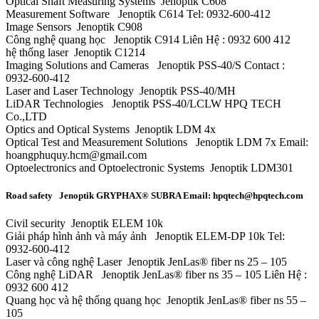
Optical Shaft Measuring Systems Jenoptik C608
Measurement Software Jenoptik C614 Tel: 0932-600-412
Image Sensors Jenoptik C908
Công nghệ quang học Jenoptik C914 Liên Hệ : 0932 600 412
hệ thống laser Jenoptik C1214
Imaging Solutions and Cameras Jenoptik PSS-40/S Contact :
0932-600-412
Laser and Laser Technology Jenoptik PSS-40/MΗ
LiDAR Technologies Jenoptik PSS-40/LCLW HPQ TECH
Co.,LTD
Optics and Optical Systems Jenoptik LDM 4x
Optical Test and Measurement Solutions Jenoptik LDM 7x Email:
hoangphuquy.hcm@gmail.com
Optoelectronics and Optoelectronic Systems Jenoptik LDM301
Road safety Jenoptik GRYPHAX® SUBRA Email: hpqtech@hpqtech.com
Civil security Jenoptik ELEM 10k
Giải pháp hình ảnh và máy ảnh Jenoptik ELEM-DP 10k Tel:
0932-600-412
Laser và công nghệ Laser Jenoptik JenLas® fiber ns 25 – 105
Công nghệ LiDAR Jenoptik JenLas® fiber ns 35 – 105 Liên Hệ :
0932 600 412
Quang học và hệ thống quang học Jenoptik JenLas® fiber ns 55 –
105