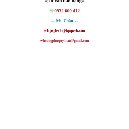
Tư vấn bán hàng
⫷
⫸
0932 600 412
☏
෴
෴
Ms. Châu
hpqtech
➽
@hpqtech.com
➽
hoangphuquy.hcm@gmail.com