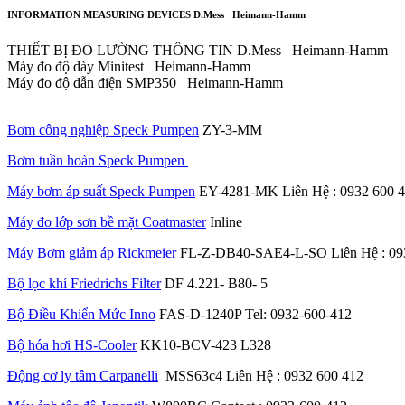
INFORMATION MEASURING DEVICES D.Mess Heimann-Hamm
THIẾT BỊ ĐO LƯỜNG THÔNG TIN D.Mess Heimann-Hamm
Máy đo độ dày Minitest Heimann-Hamm
Máy đo độ dẫn điện SMP350 Heimann-Hamm
Bơm công nghiệp Speck Pumpen
ZY-3-MM
Bơm tuần hoàn Speck Pumpen
Máy bơm áp suất Speck Pumpen
ΕΥ-4281-MK Liên Hệ : 0932 600 
Máy đo lớp sơn bề mặt Coatmaster
Inline
Máy Bơm giảm áp Rickmeier
FL-Z-DB40-SAE4-L-SO Liên Hệ : 09
Bộ lọc khí Friedrichs Filter
DF 4.221- B80- 5
Bộ Điều Khiển Mức Inno
FAS-D-1240P Tel: 0932-600-412
Bộ hóa hơi HS-Cooler
KK10-BCV-423 L328
Động cơ ly tâm Carpanelli
MSS63c4 Liên Hệ : 0932 600 412