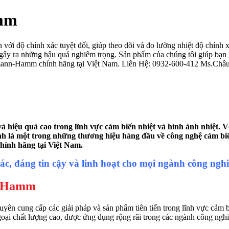
mm
i độ chính xác tuyệt đối, giúp theo dõi và đo lường nhiệt độ chính xá
hể gây ra những hậu quả nghiêm trọng. Sản phẩm của chúng tôi giúp bạ
ann-Hamm chính hãng tại Việt Nam. Liên Hệ: 0932-600-412 Ms.Châ
iệu quả cao trong lĩnh vực cảm biến nhiệt và hình ảnh nhiệt. Với
nh là một trong những thương hiệu hàng đầu về công nghệ cảm b
ính hãng tại Việt Nam.
, đáng tin cậy và linh hoạt cho mọi ngành công nghi
n-Hamm
 cung cấp các giải pháp và sản phẩm tiên tiến trong lĩnh vực cảm biế
goại chất lượng cao, được ứng dụng rộng rãi trong các ngành công ngh