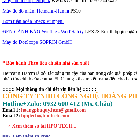
Máy ảnh tốc độ Jenoptik
W800RC Contact : 0932-600-412
Máy đo độ nhám Heimann-Hamm
PS10
Bơm tuần hoàn Speck Pumpen
ĐÈN CẢNH BÁO Wolflite - Wolf Safety
LFX2S Email: hpqtech@h
Máy đo DotScope-SOPRIN GmbH
* Bảo hành Theo tiêu chuẩn nhà sản xuất
Heimann-Hamm là đối tác đáng tin cậy của bạn trong các giải pháp cả
pháp tùy chỉnh của chúng tôi. Chúng tôi cam kết mang đến cho bạn 
:::::::: Mọi thông tin chi tiết xin liên hệ :::::::::
CÔNG TY TNHH CÔNG NGHỆ HOÀNG P
Hotline+Zalo: 0932 600 412 (Ms. Châu)
Email 1:
hoangphuquy.hcm@gmail.com
Email 2
:
hpqtech@hpqtech.com
==>
Xem thêm sp tại HPQ TECH...
==>
Xem thêm sp khác...