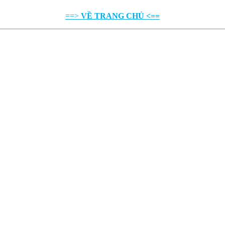
==>
VỀ TRANG CHỦ <==