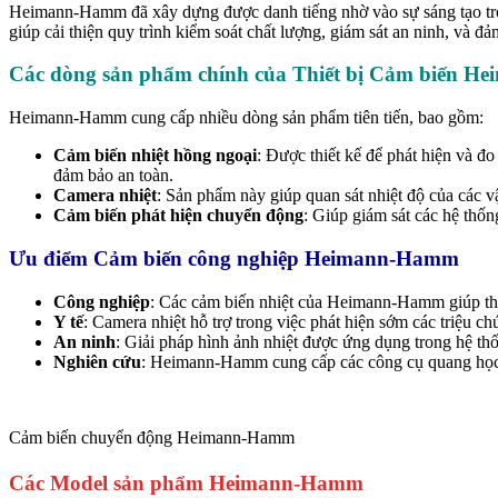
Heimann-Hamm đã xây dựng được danh tiếng nhờ vào sự sáng tạo trong
giúp cải thiện quy trình kiểm soát chất lượng, giám sát an ninh, và 
Các dòng sản phẩm chính của Thiết bị Cảm biến 
Heimann-Hamm cung cấp nhiều dòng sản phẩm tiên tiến, bao gồm:
Cảm biến nhiệt hồng ngoại
: Được thiết kế để phát hiện và đo
đảm bảo an toàn.
Camera nhiệt
: Sản phẩm này giúp quan sát nhiệt độ của các vật
Cảm biến phát hiện chuyển động
: Giúp giám sát các hệ thốn
Ưu điểm Cảm biến công nghiệp Heimann-Hamm
Công nghiệp
: Các cảm biến nhiệt của Heimann-Hamm giúp theo 
Y tế
: Camera nhiệt hỗ trợ trong việc phát hiện sớm các triệu c
An ninh
: Giải pháp hình ảnh nhiệt được ứng dụng trong hệ th
Nghiên cứu
: Heimann-Hamm cung cấp các công cụ quang học c
Cảm biến chuyển động Heimann-Hamm
Các Model sản phẩm Heimann-Hamm