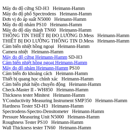
Máy đo độ cứng SD-H3 Heimann-Hamm
Máy đo độ phổ Spectrodens Heimann-Hamm
Đơn vị đo áp suất N5000 Heimann-Hamm
Máy đo độ nhám PS10 Heimann-Hamm
Máy đo độ dày thành TN60 Heimann-Hamm
THÔNG TIN THIẾT BỊ ĐO LƯỜNG D.Mess Heimann-Hamm
THIẾT BỊ ĐO LƯỜNG THÔNG TIN D.Mess Heimann-Hamm
Cảm biến nhiệt hồng ngoại Heimann-Hamm
Camera nhiệt Heimann-Hamm
Máy đo độ cứng Heimann-Hamm
SD-H3
Cảm biến nhiệt hồng ngoại Heimann-Hamm
Máy đo độ nhám Heimann-Hamm
PS10
Cảm biến đo khoảng cách Heimann-Hamm
Thiết bị quang học chính xác Heimann-Hamm
Cảm biến phát hiện chuyển động Heimann-Hamm
Check-Master II - WH850 Heimann-Hamm
Thickness tester Minitest Heimann-Hamm
YConductivity Measuring Instrument SMP350 Heimann-Hamm
Hardness Tester SD-H3 Heimann-Hamm
Spectrodens-Spectro-Densitometer Heimann-Hamm
Pressure Measuring Unit N5000 Heimann-Hamm
Roughness Tester PS10 Heimann-Hamm
Wall Thickness tester TN60 Heimann-Hamm