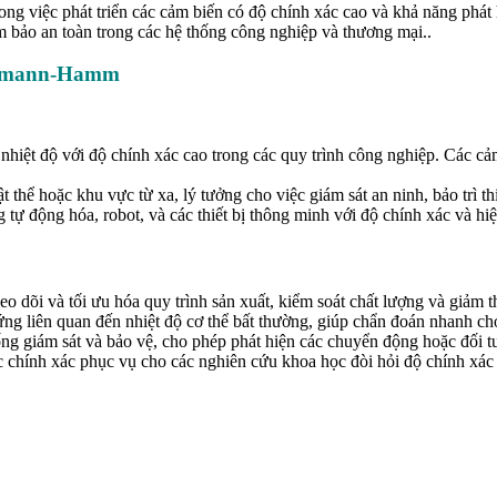
 việc phát triển các cảm biến có độ chính xác cao và khả năng phát 
đảm bảo an toàn trong các hệ thống công nghiệp và thương mại..
Heimann-Hamm
 nhiệt độ với độ chính xác cao trong các quy trình công nghiệp. Các cả
 thể hoặc khu vực từ xa, lý tưởng cho việc giám sát an ninh, bảo trì th
g tự động hóa, robot, và các thiết bị thông minh với độ chính xác và hiệ
dõi và tối ưu hóa quy trình sản xuất, kiểm soát chất lượng và giảm th
hứng liên quan đến nhiệt độ cơ thể bất thường, giúp chẩn đoán nhanh ch
ống giám sát và bảo vệ, cho phép phát hiện các chuyển động hoặc đối 
hính xác phục vụ cho các nghiên cứu khoa học đòi hỏi độ chính xác 