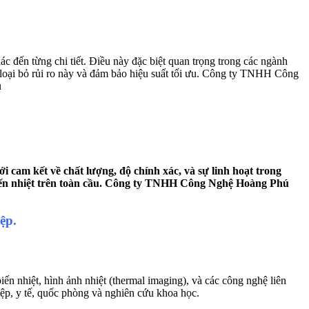
c đến từng chi tiết. Điều này đặc biệt quan trọng trong các ngành
n loại bỏ rủi ro này và đảm bảo hiệu suất tối ưu. Công ty TNHH Công
u
 cam kết về chất lượng, độ chính xác, và sự linh hoạt trong
iến nhiệt trên toàn cầu. Công ty TNHH Công Nghệ Hoàng Phú
ệp.
n nhiệt, hình ảnh nhiệt (thermal imaging), và các công nghệ liên
iệp, y tế, quốc phòng và nghiên cứu khoa học.