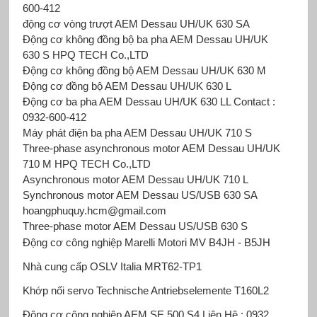
600-412
động cơ vòng trượt AEM Dessau UH/UK 630 SA
Động cơ không đồng bộ ba pha AEM Dessau UH/UK
630 S HPQ TECH Co.,LTD
Động cơ không đồng bộ AEM Dessau UH/UK 630 M
Động cơ đồng bộ AEM Dessau UH/UK 630 L
Động cơ ba pha AEM Dessau UH/UK 630 LL Contact :
0932-600-412
Máy phát điện ba pha AEM Dessau UH/UK 710 S
Three-phase asynchronous motor AEM Dessau UH/UK
710 M HPQ TECH Co.,LTD
Asynchronous motor AEM Dessau UH/UK 710 L
Synchronous motor AEM Dessau US/USB 630 SA
hoangphuquy.hcm@gmail.com
Three-phase motor AEM Dessau US/USB 630 S
Động cơ công nghiệp Marelli Motori
MV B4JH - B5JH
Nhà cung cấp OSLV Italia
MRT62-TP1
Khớp nối servo Technische Antriebselemente
T160L2
Động cơ công nghiệp AEM
SE 500 S4 Liên Hệ : 0932