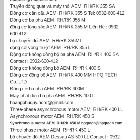
Truyền động quạt và máy thổi AEM RH/RK 355 SA
Động cơ cần cẩu AEM RH/RK 355 S Tel: 0932-600-412
Động cơ ba pha AEM RH/RK 355 M
động cơ lồng sóc AEM RH/RK 355 M Liên Hệ : 0932
600 412
bộ chuyển đổi AEM RH/RK 355ML
động cơ vòng trượt AEM RH/RK 355 L
Động cơ không đồng bộ ba pha AEM RH/RK 400 SA
Contact : 0932-600-412
Động cơ không đồng bộ AEM RH/RK 400 S
Động cơ đồng bộ AEM RH/RK 400 MM HPQ TECH
Co.,LTD
Động cơ ba pha AEM RH/RK 400M
Máy phát điện ba pha AEM RH/RK 400 L
hoangphuquy.hcm@gmail.com
Three-phase asynchronous motor AEM RH/RK 400 LL
Asynchronous motor AEM RH/RK 450 S
Synchronous motor AEM RH/RK 450 M hpqtech@hpqtech.com
Three-phase motor AEM RH/RK 450 L
bộ chuyển đổi AEM Dessau AS 500 LL Contact : 0932-