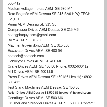
600-412
Medium voltage motors AEM SE 630 M4
Roto lồng sóc AEM Dessau SE 315 SA6 HPQ TECH
Co.,LTD
Pump AEM Dessau SE 315 S6
Compressor Drives AEM Dessau SE 315 M6
hoangphuquy.hcm@gmail.com
Bơm AEM SE 315 L6
Máy nén truyền động AEM SE 315 LL6
Excavator Drives AEM SE 400 S6
hpqtech@hpqtech.com
Conveyor Drives AEM SE 400 M6
Crane Drives AEM SE 400 L6 Phone: 0932-600412
Mill Drives AEM SE 400 LL6
Press Drives AEM Dessau SE 450 M6 Liên Hệ : 0932
600 412
Test Stand Machines AEM Dessau SE 450 L6
Roller Drives AEM Dessau SE 500 S6 hpqtech@hpqtech.com
Centrifuge Drives AEM SE 500 M6
Crusher and Shredder Drives AEM SE 500 L6 Contact :