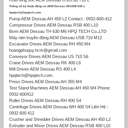
Thông số kỹ thuật động cơ AEM Dessau US/USB 630 L
hpqtech@hpqtech.com
Pump AEM Dessau AH 450 L2 Contact : 0932-600-412
Compressor Drives AEM Dessau RSB 400 L10
Bơm AEM Dessau TH 630 M6 HPQ TECH Co.,LTD
Máy nén truyền động AEM Dessau USB 710 M12
Excavator Drives AEM Dessau RH 450 M4
hoangphuquy.hcm@gmail.com
Conveyor Drives AEM Dessau US 710 S6
Crane Drives AEM Dessau RK 400 L6
Mill Drives AEM Dessau RS 400 L4
hpqtech@hpqtech.com
Press Drives AEM Dessau AH 355 M4
Test Stand Machines AEM Dessau AH 450 M4 Phone:
0932-600412
Roller Drives AEM Dessau RH 400 S4
Centrifuge Drives AEM Dessau WH 400 S4 Liên Hệ :
0932 600 412
Crusher and Shredder Drives AEM Dessau AH 450 L2
Extruder and Mixer Drives AEM Dessau RSB 400 L10