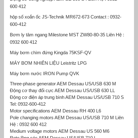
600 412
hộp số xoắn ốc JS-Technik
MR672-673 Contact : 0932-
600-412
Bơm ly tâm ngang Milestone
MST
ZW80-80-35 Liên Hệ :
0932 600 412
Máy bơm chìm đứng Kingda
75KSF-QV
MÁY BƠM NHIÊN LIỆU Leistritz
LPG
Máy bơm nước IRON Pump
QVK
Three-phase generator AEM Dessau US/USB 630 M
Động cơ thay đổi cực AEM Dessau US/USB 630 LL
Động cơ điện áp trung bình AEM Dessau US/USB 710 S
Tel: 0932-600-412
Motor specifications AEM Dessau RH 400 L6
Pole changing motors AEM Dessau US/USB 710 M Liên
Hệ : 0932 600 412
Medium voltage motors AEM Dessau US 560 M6
Roto lồng sóc AEM Dessau US/USB 710 L