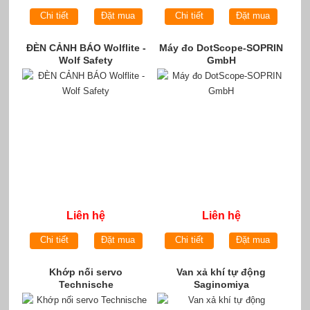
Chi tiết
Đặt mua
Chi tiết
Đặt mua
ĐÈN CẢNH BÁO Wolflite -
Máy đo DotScope-SOPRIN
Wolf Safety
GmbH
Liên hệ
Liên hệ
Chi tiết
Đặt mua
Chi tiết
Đặt mua
Khớp nối servo
Van xả khí tự động
Technische
Saginomiya
Antriebselemente