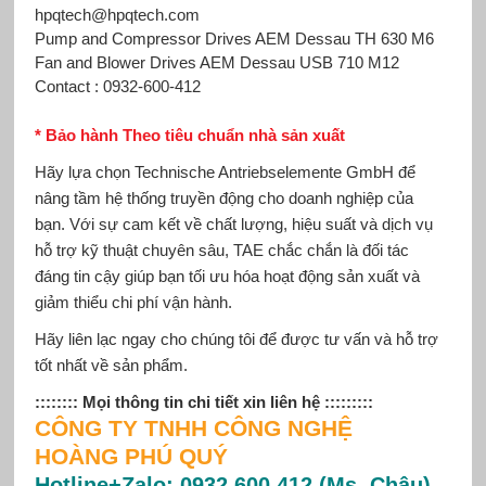
hpqtech@hpqtech.com
Pump and Compressor Drives AEM Dessau TH 630 M6
Fan and Blower Drives AEM Dessau USB 710 M12
Contact : 0932-600-412
* Bảo hành Theo tiêu chuẩn nhà sản xuất
Hãy lựa chọn Technische Antriebselemente GmbH để
nâng tầm hệ thống truyền động cho doanh nghiệp của
bạn. Với sự cam kết về chất lượng, hiệu suất và dịch vụ
hỗ trợ kỹ thuật chuyên sâu, TAE chắc chắn là đối tác
đáng tin cậy giúp bạn tối ưu hóa hoạt động sản xuất và
giảm thiểu chi phí vận hành.
Hãy liên lạc ngay cho chúng tôi để được tư vấn và hỗ trợ
tốt nhất về sản phẩm.
:::::::: Mọi thông tin chi tiết xin liên hệ :::::::::
CÔNG TY TNHH CÔNG NGHỆ
HOÀNG PHÚ QUÝ
Hotline+Zalo: 0932 600 412 (Ms. Châu)