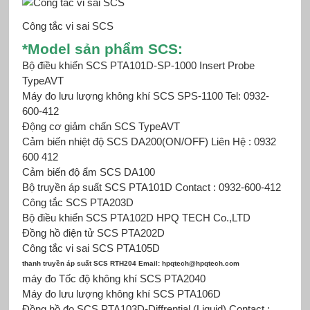
Công tắc vi sai SCS
*Mod
el sản phẩm SCS:
Bộ điều khiển SCS
PTA101D-SP-1000 Insert Probe
TypeAVT
Máy đo lưu lượng không khí SCS SPS-1100 Tel: 0932-
600-412
Động cơ giảm chấn SCS TypeAVT
Cảm biến nhiệt độ SCS DA200(ON/OFF) Liên Hệ : 0932
600 412
Cảm biến độ ẩm SCS DA100
Bộ truyền áp suất SCS
PTA101D Contact : 0932-600-412
Công tắc SCS PTA203D
Bộ điều khiển SCS PTA102D HPQ TECH Co.,LTD
Đồng hồ điện tử SCS
PTA202D
Công tắc vi sai SCS PTA105D
thanh truyền áp suất SCS RTH204 Email: hpqtech@hpqtech.com
máy đo Tốc độ không khí SCS PTA2040
Máy đo lưu lượng không khí SCS PTA106D
Đồng hồ đo SCS PTA103D-Diffrential (Liquid) Contact :