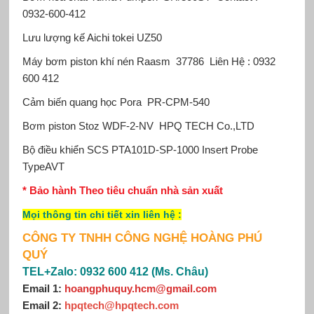
0932-600-412
Lưu lượng kế Aichi tokei
UZ50
Máy bơm piston khí nén Raasm
37786 Liên Hệ : 0932
600 412
Cảm biến quang học Pora
PR-CPM-540
Bơm piston Stoz
WDF-2-NV HPQ TECH Co.,LTD
Bộ điều khiển SCS
PTA101D-SP-1000 Insert Probe
TypeAVT
* Bảo hành Theo tiêu chuẩn nhà sản xuất
Mọi thông tin chi tiết xin
liên hệ
:
CÔNG TY TNHH CÔNG NGHỆ HOÀNG PHÚ
QUÝ
TEL+Zalo: 0932 600 412 (Ms. Châu)
Email 1:
hoangphuquy.hcm@gmail.com
Email 2
:
hpqtech@hpqtech
.
com