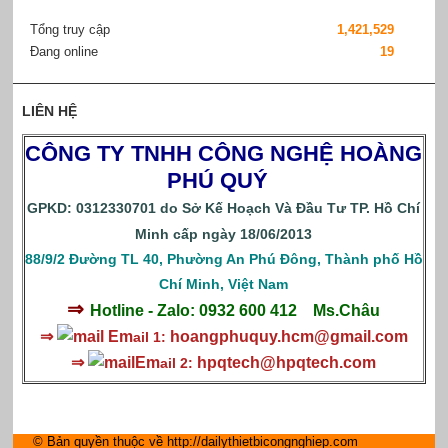
Tổng truy cập
1,421,529
Đang online
19
LIÊN HỆ
CÔNG TY TNHH CÔNG NGHỆ HOÀNG
PHÚ QUÝ
GPKD: 0312330701 do Sở Kế Hoạch Và Đầu Tư TP. Hồ Chí
Minh cấp ngày 18/06/2013
88/9/2 Đường TL 40, Phường An Phú Đông, Thành phố Hồ
Chí Minh, Việt Nam
⇒
Hotline - Zalo: 0932 600 412
Ms.Châu
⇒
Em
hoangphuquy.hcm@gmail.com
ail 1:
⇒
Em
hpqtech
@hpqtech.com
ail 2:
© Bản quyền thuộc về http://dailythietbicongnghiep.com