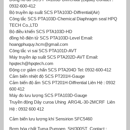
0932-600-412
Bộ truyền áp suất SCS PTA103D-Diffrential(Air)
Công tắc SCS PTA103D-Chemical Diaphragm seal HPQ
TECH Co.,LTD
Bộ điều khiển SCS PTA103D-HD
đồng hồ điện tử SCS PTA103D-Level Email:
hoangphuquy.hcm@gmail.com
Công tắc vi sai SCS PTA101D-AVT
Máy truyền áp suất SCS
PTA202D-AVT Email:
hpqtech@hpqtech.com
Động cơ giảm chấn SCS PTA204D Tel: 0932-600-412
Cảm biến nhiệt độ SCS PT201H-Gauge
Cảm biến độ ẩm SCS PT201H-Diffrential Liên Hệ : 0932
600 412
Máy đo lưu lượng SCS
PTA103D-Gauge
Truyền động Dây curoa Uhing
ARG4L-30-2MCRF Liên
Hệ : 0932 600 412
Cảm biến lưu lượng khí Sensirion
SFC5460
Bơm hóa chất Tuma Pumpen
SH/300ST Contact :