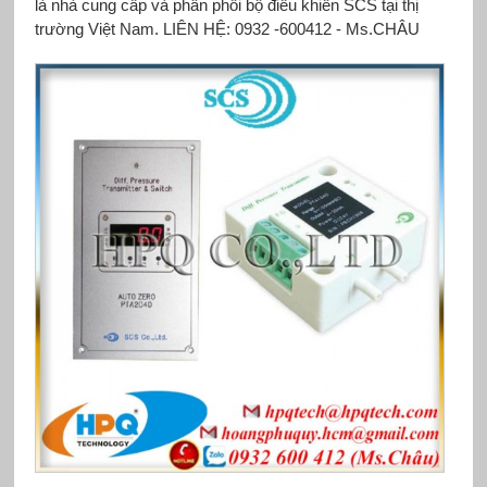
là nhà cung cấp và phân phối bộ điều khiển SCS tại thị
trường Việt Nam. LIÊN HỆ: 0932 -600412 - Ms.CHÂU