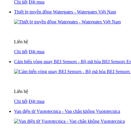
Chi tiết
Đặt mua
Thiết bị truyền động Watergates - Watergates Việt Nam
Liên hệ
Chi tiết
Đặt mua
Cảm biến vòng quay BEI Sensors - Bộ mã hóa BEI Sensors E
Liên hệ
Chi tiết
Đặt mua
Van điện từ Vuototecnica - Van chân không Vuototecnica