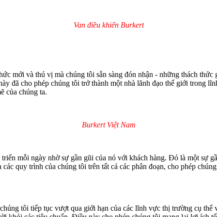
Van điều khiển Burkert
c mới và thú vị mà chúng tôi sẵn sàng đón nhận - những thách thức gi
y đã cho phép chúng tôi trở thành một nhà lãnh đạo thế giới trong lĩ
ẽ của chúng ta.
Burkert Việt Nam
 triển mỗi ngày nhờ sự gần gũi của nó với khách hàng. Đó là một sự gần
các quy trình của chúng tôi trên tất cả các phân đoạn, cho phép chúng t
húng tôi tiếp tục vượt qua giới hạn của các lĩnh vực thị trường cụ thể
rời khỏi các tiêu chuẩn. Điều này cho phép chúng tôi mang lại lợi ích t