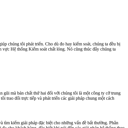
úp chúng tôi phát triển. Cho dù đo hay kiểm soát, chúng ta đều bị
nh vực Hệ thống Kiểm soát chất lỏng. Nó cũng thúc đẩy chúng ta
 gũi mà bản chất thứ hai đối với chúng tôi là một công ty cỡ trung
ôi trao đổi trực tiếp và phát triển các giải pháp chung một cách
 và tìm kiếm giải pháp đặc biệt cho những vấn đề bất thường. Phân
ối đa cho khách hàng, đặc biệt khi nói đến các giải pháp hệ thống theo