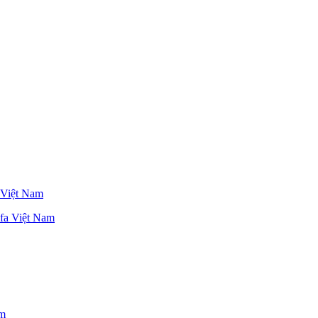
 Việt Nam
am