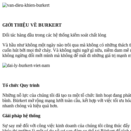
GIỚI THIỆU VỀ BURKERT
Đối tác hàng đầu trong các hệ thống kiểm soát chất lỏng
Và hầu như không một ngày nào trôi qua mà không có những thách thứ
cuốn hút bởi mọi thứ chảy. Và không nghi ngờ gì nữa, niềm đam mê nà
không ngừng đổi mới mình mà không để mất đi những giá trị mạnh m
Tổ chức Quy trình
Những nỗ lực của chúng tôi đã tạo ra một tổ chức linh hoạt đang phát
bình. Bürkert mở rộng mạng lưới toàn cầu, kết hợp với việc tối ưu hóa 
nhanh chóng và hiệu quả hơn.
Giải pháp hệ thống
Sự say mê đối với công việc kinh doanh của chúng tôi cũng thúc đẩy c
khúc thị trường là một ví dụ về sự can đảm cụ thể tại Bürkert để tách 