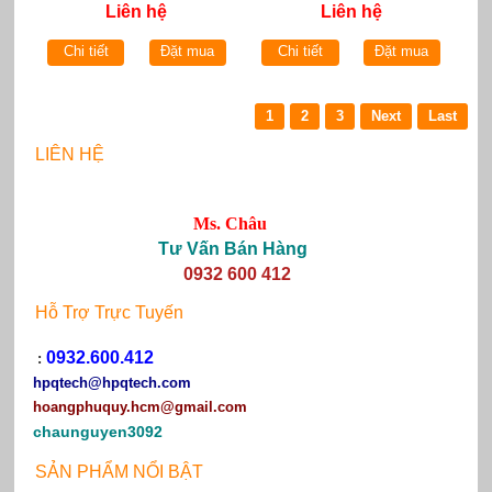
Liên hệ
Liên hệ
Chi tiết
Đặt mua
Chi tiết
Đặt mua
1
2
3
Next
Last
LIÊN HỆ
Ms. Châu
Tư Vấn Bán Hàng
0932 600 412
Hỗ Trợ Trực Tuyến
0932.600.412
:
hpqtech
@hpqtech.com
hoangphuquy.hcm@gmail.com
chaunguyen3092
SẢN PHẨM NỔI BẬT