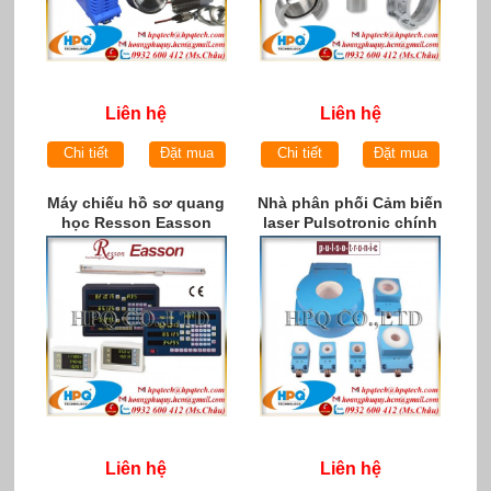
Liên hệ
Liên hệ
Chi tiết
Đặt mua
Chi tiết
Đặt mua
Máy chiếu hồ sơ quang
Nhà phân phối Cảm biến
học Resson Easson
laser Pulsotronic chính
hãng tại Việt Nam
Liên hệ
Liên hệ