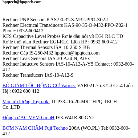
hpqtech@hpqtech.com
Rechner PNP Sensors KAS-90-35-S-M32-PPO-Z02-1
Rechner Electrical Transducers KAS-90-35-O-M32-PPO-Z02-1
Phone: 0932-600412
KFS Capacitive Level Probes Rơ le đầu nối vít EGI-RLC-TD
Rơ le thời gian Rechner EGI-RLC Liên Hệ : 0932 600 412
Rechner Thermal Sensors ISA-10-250-S-BB
Rechner Cáp IS-250-M32 hpqtech@hpqtech.com
Rechner Leak Sensors IAS-30-A24-N, AtEx
Rechner Inductive Sensors IAS-10-A13-A-Y5 Contact : 0932-600-
412
Rechner Transducers IAS-10-A12-S
BỘ GIẢM TỐC ĐỘNG CƠ Varmec
VAR021-75:375-012-4 Liên
Hệ : 0932 600 412
Van lưu lượng Toyo-oki
TCP33--16-20-MR1 HPQ TECH
Co.,LTD
Động cơ AC VEM GmbH
IE3-W41R 80 GY2
BƠM NAM CHÂM Fuji Techno
206A (WO,PL) Tel: 0932-600-
412