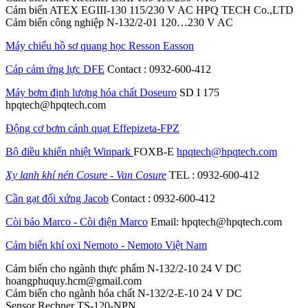
Cảm biến ATEX EGIII-130 115/230 V AC HPQ TECH Co.,LTD
Cảm biến công nghiệp N-132/2-01 120…230 V AC
Máy chiếu hồ sơ quang học Resson Easson
Cáp cảm ứng lực DFE
Contact : 0932-600-412
Máy bơm định lượng hóa chất Doseuro
SD I 175
hpqtech@hpqtech.com
Động cơ bơm cánh quạt Effepizeta-FPZ
Bộ điều khiển nhiệt Winpark
FOXB-E
hpqtech@hpqtech.com
Xy lanh khí nén Cosure - Van Cosure
TEL : 0932-600-412
Cần gạt đối xứng Jacob
Contact : 0932-600-412
Còi báo Marco - Còi điện Marco
Email: hpqtech@hpqtech.com
Cảm biến khí oxi Nemoto - Nemoto Việt Nam
Cảm biến cho ngành thực phẩm N-132/2-10 24 V DC
hoangphuquy.hcm@gmail.com
Cảm biến cho ngành hóa chất N-132/2-E-10 24 V DC
Sensor Rechner TS-120-NPN