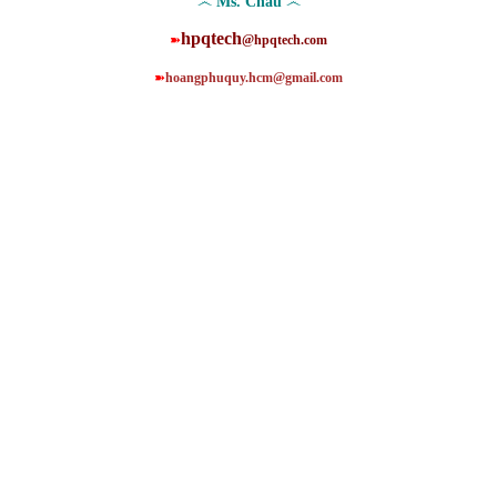
෴
෴
Ms. Châu
hpqtech
➽
@hpqtech.com
➽
hoangphuquy.hcm@gmail.com