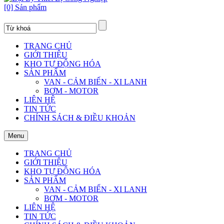
[0] Sản phẩm
TRANG CHỦ
GIỚI THIỆU
KHO TỰ ĐỘNG HÓA
SẢN PHẨM
VAN - CẢM BIẾN - XI LANH
BƠM - MOTOR
LIÊN HỆ
TIN TỨC
CHÍNH SÁCH & ĐIỀU KHOẢN
Menu
TRANG CHỦ
GIỚI THIỆU
KHO TỰ ĐỘNG HÓA
SẢN PHẨM
VAN - CẢM BIẾN - XI LANH
BƠM - MOTOR
LIÊN HỆ
TIN TỨC