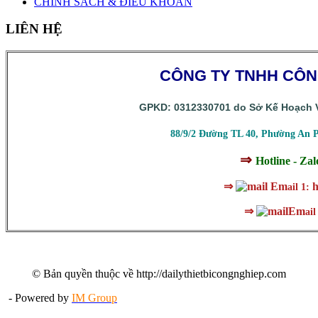
CHÍNH SÁCH & ĐIỀU KHOẢN
LIÊN HỆ
CÔNG TY TNHH CÔ
GPKD: 0312330701 do Sở Kế Hoạch V
88/9/2 Đường TL 40, Phường An 
⇒
Hotline - Za
⇒
Em
h
ail 1:
⇒
Em
ail
© Bản quyền thuộc về http://dailythietbicongnghiep.com
- Powered by
IM Group