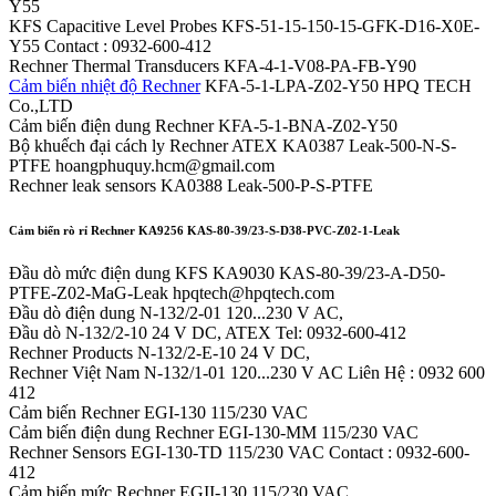
Y55
KFS Capacitive Level Probes KFS-51-15-150-15-GFK-D16-X0E-
Y55 Contact : 0932-600-412
Rechner Thermal Transducers KFA-4-1-V08-PA-FB-Y90
Cảm biến nhiệt độ Rechner
KFA-5-1-LPA-Z02-Y50 HPQ TECH
Co.,LTD
Cảm biến điện dung Rechner KFA-5-1-BNA-Z02-Y50
Bộ khuếch đại cách ly Rechner ATEX KA0387 Leak-500-N-S-
PTFE hoangphuquy.hcm@gmail.com
Rechner leak sensors KA0388 Leak-500-P-S-PTFE
Cảm biến rò rỉ Rechner KA9256 KAS-80-39/23-S-D38-PVC-Z02-1-Leak
Đầu dò mức điện dung KFS KA9030 KAS-80-39/23-A-D50-
PTFE-Z02-MaG-Leak hpqtech@hpqtech.com
Đầu dò điện dung N-132/2-01 120...230 V AC,
Đầu dò N-132/2-10 24 V DC, ATEX Tel: 0932-600-412
Rechner Products N-132/2-E-10 24 V DC,
Rechner Việt Nam N-132/1-01 120...230 V AC Liên Hệ : 0932 600
412
Cảm biến Rechner EGI-130 115/230 VAC
Cảm biến điện dung Rechner EGI-130-MM 115/230 VAC
Rechner Sensors EGI-130-TD 115/230 VAC Contact : 0932-600-
412
Cảm biến mức Rechner EGII-130 115/230 VAC