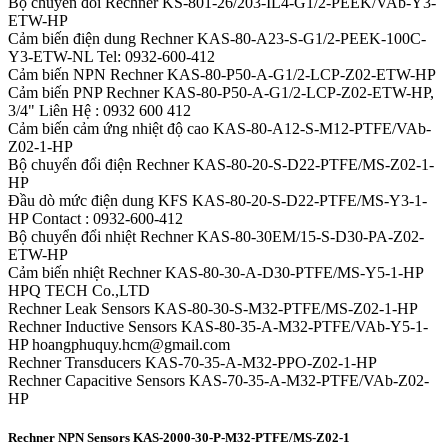
Bộ chuyển đổi Rechner KS-801-26/203-IL4-G1/2-PEEK/VAb-Y3-
ETW-HP
Cảm biến điện dung Rechner KAS-80-A23-S-G1/2-PEEK-100C-
Y3-ETW-NL Tel: 0932-600-412
Cảm biến NPN Rechner KAS-80-P50-A-G1/2-LCP-Z02-ETW-HP
Cảm biến PNP Rechner KAS-80-P50-A-G1/2-LCP-Z02-ETW-HP,
3/4" Liên Hệ : 0932 600 412
Cảm biến cảm ứng nhiệt độ cao KAS-80-A12-S-M12-PTFE/VAb-
Z02-1-HP
Bộ chuyển đổi điện Rechner KAS-80-20-S-D22-PTFE/MS-Z02-1-
HP
Đầu dò mức điện dung KFS KAS-80-20-S-D22-PTFE/MS-Y3-1-
HP Contact : 0932-600-412
Bộ chuyển đổi nhiệt Rechner KAS-80-30EM/15-S-D30-PA-Z02-
ETW-HP
Cảm biến nhiệt Rechner KAS-80-30-A-D30-PTFE/MS-Y5-1-HP
HPQ TECH Co.,LTD
Rechner Leak Sensors KAS-80-30-S-M32-PTFE/MS-Z02-1-HP
Rechner Inductive Sensors KAS-80-35-A-M32-PTFE/VAb-Y5-1-
HP hoangphuquy.hcm@gmail.com
Rechner Transducers KAS-70-35-A-M32-PPO-Z02-1-HP
Rechner Capacitive Sensors KAS-70-35-A-M32-PTFE/VAb-Z02-
HP
Rechner NPN Sensors KAS-2000-30-P-M32-PTFE/MS-Z02-1