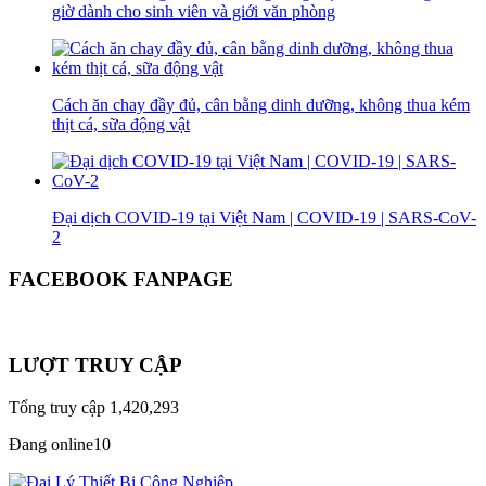
giờ dành cho sinh viên và giới văn phòng
Cách ăn chay đầy đủ, cân bằng dinh dưỡng, không thua kém
thịt cá, sữa động vật
Đại dịch COVID-19 tại Việt Nam | COVID-19 | SARS-CoV-
2
FACEBOOK FANPAGE
LƯỢT TRUY CẬP
Tổng truy cập
1,420,293
Đang online
10