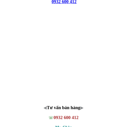
0932 600 412
Tư vấn bán hàng
⫷
⫸
0932 600 412
☏