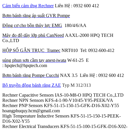
Cảm biến cảm ứng Rechner
Liên Hệ : 0932 600 412
Bơm bánh răng áp suất GVR Pompe
Động cơ cho bồn thủy lực EMG
180/4/6/AA
Máy đo độ dày lớp phủ CanNeed
AAXL-2000 HPQ TECH
Co.,LTD
HỘP SỐ GẮN TRỤC Tramec
NRT010 Tel: 0932-600-412
súng phun sơn cầm tay anest-iwata
W-61-25 E
: hpqtech@hpqtech.com
Bơm bánh răng Pompe Cucchi
NAX 3.5 Liên Hệ : 0932 600 412
Bộ truyền động bánh răng ZAE
Typ M 312/313
Rechner Capacitive Sensors IAS-10-M8-O HPQ TECH Co.,LTD
Rechner NPN Sensors KFS-4-1-90-V10/45-Y95-PEEK/VA
Rechner PNP Sensors KFS-51-15-150-15-GFK-D16-X02-Y55
hoangphuquy.hcm@gmail.com
High Temperature Inductive Sensors KFS-51-15-150-15-PEEK-
D16-X02-Y55
Rechner Electrical Transducers KFS-51-15-100-15-GFK-D16-X02-