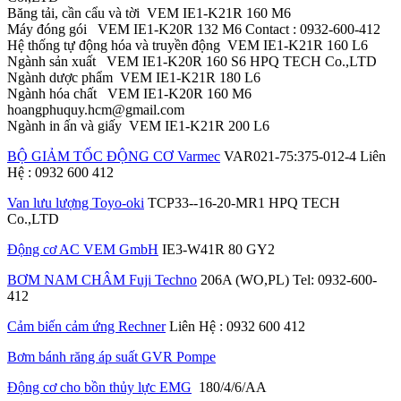
Băng tải, cần cẩu và tời VEM IE1-K21R 160 M6
Máy đóng gói VEM IE1-K20R 132 M6 Contact : 0932-600-412
Hệ thống tự động hóa và truyền động VEM IE1-K21R 160 L6
Ngành sản xuất VEM IE1-K20R 160 S6 HPQ TECH Co.,LTD
Ngành dược phẩm VEM IE1-K21R 180 L6
Ngành hóa chất VEM IE1-K20R 160 M6
hoangphuquy.hcm@gmail.com
Ngành in ấn và giấy VEM IE1-K21R 200 L6
BỘ GIẢM TỐC ĐỘNG CƠ Varmec
VAR021-75:375-012-4 Liên
Hệ : 0932 600 412
Van lưu lượng Toyo-oki
TCP33--16-20-MR1 HPQ TECH
Co.,LTD
Động cơ AC VEM GmbH
IE3-W41R 80 GY2
BƠM NAM CHÂM Fuji Techno
206A (WO,PL) Tel: 0932-600-
412
Cảm biến cảm ứng Rechner
Liên Hệ : 0932 600 412
Bơm bánh răng áp suất GVR Pompe
Động cơ cho bồn thủy lực EMG
180/4/6/AA