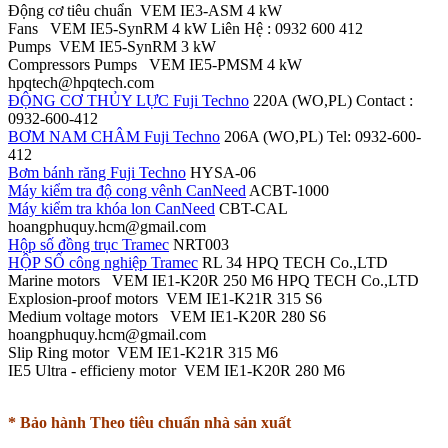
Động cơ tiêu chuẩn VEM IE3-ASM 4 kW
Fans VEM IE5-SynRM 4 kW Liên Hệ : 0932 600 412
Pumps VEM IE5-SynRM 3 kW
Compressors Pumps VEM IE5-PMSM 4 kW
hpqtech@hpqtech.com
ĐỘNG CƠ THỦY LỰC Fuji Techno
220A (WO,PL) Contact :
0932-600-412
BƠM NAM CHÂM Fuji Techno
206A (WO,PL) Tel: 0932-600-
412
Bơm bánh răng Fuji Techno
HYSA-06
Máy kiểm tra độ cong vênh CanNeed
ACBT-1000
Máy kiểm tra khóa lon CanNeed
CBT-CAL
hoangphuquy.hcm@gmail.com
Hộp số đồng trục Tramec
NRT003
HỘP SỐ công nghiệp Tramec
RL 34 HPQ TECH Co.,LTD
Marine motors VEM IE1-K20R 250 M6 HPQ TECH Co.,LTD
Explosion-proof motors VEM IE1-K21R 315 S6
Medium voltage motors VEM IE1-K20R 280 S6
hoangphuquy.hcm@gmail.com
Slip Ring motor VEM IE1-K21R 315 M6
IE5 Ultra - efficieny motor VEM IE1-K20R 280 M6
* Bảo hành Theo tiêu chuẩn nhà sản xuất