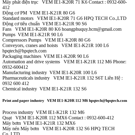
Máy phát điện trục VEM IE1-K20R 71 K6 Contact : 0932-600-
412
Động cơ PM VEM IE1-K21R 80 G6
Standard motors VEM IE1-K20R 71 G6 HPQ TECH Co.,LTD
Động cơ tiêu chuẩn VEM IE1-K21R 90 S6
Fans VEM IE1-K20R 80 K6 hoangphuquy.hcm@gmail.com
Pumps VEM IE1-K21R 90 L6
Compressors Pumps VEM IE1-K20R 80 G6
Conveyors, cranes and hoists VEM IE1-K21R 100 L6
hpqtech@hpqtech.com
Packaging machines VEM IE1-K20R 90 L6
Automation and drive systems VEM IE1-K21R 112 M6 Phone:
0932-600412
Manufacturing industry VEM IE1-K20R 100 L6
Pharmaceuticals industry VEM IE1-K21R 132 S6T Liên Hệ :
0932 600 412
Chemical industry VEM IE1-K21R 132 S6
Print and paper industry VEM IE1-K20R 112 M6 hpqtech@hpqtech.com
Process industry VEM IE1-K21R 132 M6
Quạt VEM IE1-K20R 112 MX6 Contact : 0932-600-412
Máy bơm VEM IE1-K21R 132 MX6
Máy nén Máy bơm VEM IE1-K20R 132 S6 HPQ TECH
Co.,LTD