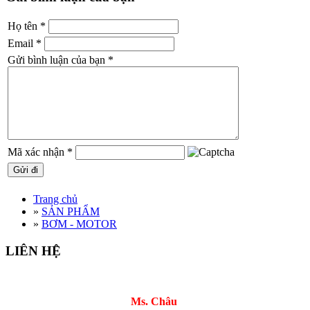
Họ tên
*
Email
*
Gửi bình luận của bạn
*
Mã xác nhận
*
Trang chủ
»
SẢN PHẨM
»
BƠM - MOTOR
LIÊN HỆ
Ms. Châu