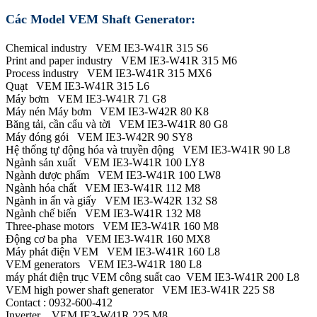
Các Model VEM Shaft Generator:
Chemical industry VEM IE3-W41R 315 S6
Print and paper industry VEM IE3-W41R 315 M6
Process industry VEM IE3-W41R 315 MX6
Quạt VEM IE3-W41R 315 L6
Máy bơm VEM IE3-W41R 71 G8
Máy nén Máy bơm VEM IE3-W42R 80 K8
Băng tải, cần cẩu và tời VEM IE3-W41R 80 G8
Máy đóng gói VEM IE3-W42R 90 SY8
Hệ thống tự động hóa và truyền động VEM IE3-W41R 90 L8
Ngành sản xuất VEM IE3-W41R 100 LY8
Ngành dược phẩm VEM IE3-W41R 100 LW8
Ngành hóa chất VEM IE3-W41R 112 M8
Ngành in ấn và giấy VEM IE3-W42R 132 S8
Ngành chế biến VEM IE3-W41R 132 M8
Three-phase motors VEM IE3-W41R 160 M8
Động cơ ba pha VEM IE3-W41R 160 MX8
Máy phát điện VEM VEM IE3-W41R 160 L8
VEM generators VEM IE3-W41R 180 L8
máy phát điện trục VEM công suất cao VEM IE3-W41R 200 L8
VEM high power shaft generator VEM IE3-W41R 225 S8
Contact : 0932-600-412
Inverter VEM IE3-W41R 225 M8