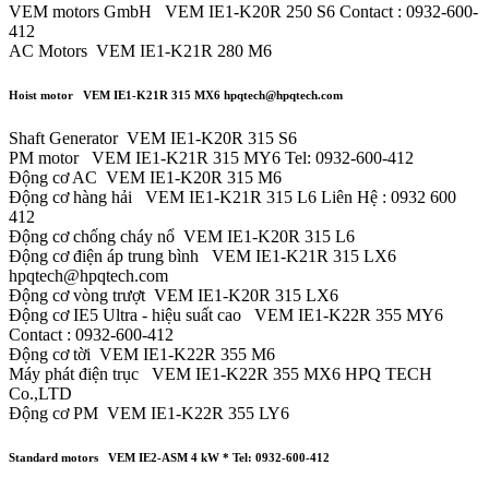
VEM motors GmbH VEM IE1-K20R 250 S6 Contact : 0932-600-
412
AC Motors VEM IE1-K21R 280 M6
Hoist motor VEM IE1-K21R 315 MX6 hpqtech@hpqtech.com
Shaft Generator VEM IE1-K20R 315 S6
PM motor VEM IE1-K21R 315 MY6 Tel: 0932-600-412
Động cơ AC VEM IE1-K20R 315 M6
Động cơ hàng hải VEM IE1-K21R 315 L6 Liên Hệ : 0932 600
412
Động cơ chống cháy nổ VEM IE1-K20R 315 L6
Động cơ điện áp trung bình VEM IE1-K21R 315 LX6
hpqtech@hpqtech.com
Động cơ vòng trượt VEM IE1-K20R 315 LX6
Động cơ IE5 Ultra - hiệu suất cao VEM IE1-K22R 355 MY6
Contact : 0932-600-412
Động cơ tời VEM IE1-K22R 355 M6
Máy phát điện trục VEM IE1-K22R 355 MX6 HPQ TECH
Co.,LTD
Động cơ PM VEM IE1-K22R 355 LY6
Standard motors VEM IE2-ASM 4 kW * Tel: 0932-600-412