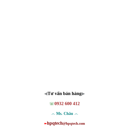
Tư vấn bán hàng
⫷
⫸
0932 600 412
☏
෴
෴
Ms. Châu
hpqtech
➽
@hpqtech.com