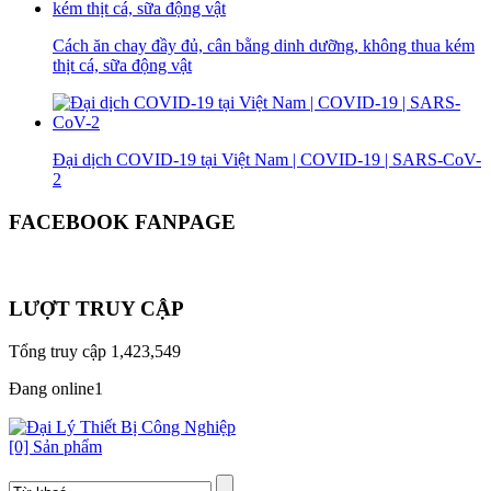
Cách ăn chay đầy đủ, cân bằng dinh dưỡng, không thua kém
thịt cá, sữa động vật
Đại dịch COVID-19 tại Việt Nam | COVID-19 | SARS-CoV-
2
FACEBOOK FANPAGE
LƯỢT TRUY CẬP
Tổng truy cập
1,423,549
Đang online
1
[0] Sản phẩm