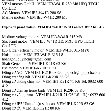
VEM motors GmbH VEM IE3-W41R 250 M8 HPQ TECH
Co.,LTD
AC Motors VEM IE3-W41R 280 S8
Marine motors VEM IE3-W41R 280 M8
Explosion-proof motors VEM IE3-W41R 315 S8 Contact : 0932-600-412
Medium voltage motors VEM IE3-W41R 315 M8
Slip Ring motor VEM IE3-W41R 315 MX8 HPQ TECH
Co.,LTD
IE5 Ultra - efficieny motor VEM IE3-W41R 315 MY8
Hoist motor VEM IE3-W41R 315 L8
hoangphuquy.hcm@gmail.com
Shaft Generator VEM IE1-K21R 63 K6
PM motor VEM IE1-K20R 56 K6
Động cơ AC VEM IE1-K21R 63 G6 hpqtech@hpqtech.com
Động cơ hàng hải VEM IE1-K20R 56 G6
Động cơ chống cháy nổ VEM IE1-K21R 71 K6 Tel: 0932-600-
412
Động cơ điện áp trung bình VEM IE1-K20R 63 K6
Động cơ vòng trượt VEM IE1-K21R 71 G6 Liên Hệ : 0932 600
412
Động cơ IE5 Ultra - hiệu suất cao VEM IE1-K20R 63 G6
Động cơ tời VEM IE1-K21R 80 K6