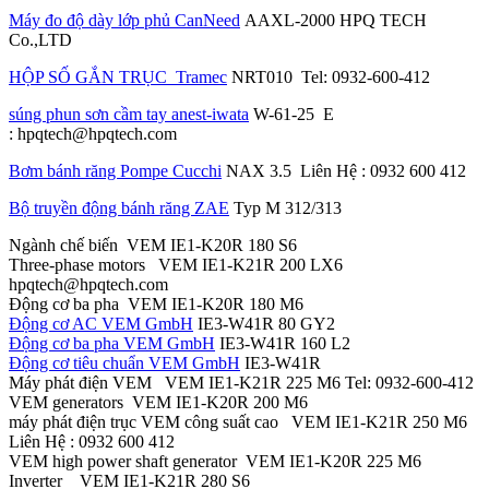
Máy đo độ dày lớp phủ CanNeed
AAXL-2000 HPQ TECH
Co.,LTD
HỘP SỐ GẮN TRỤC Tramec
NRT010 Tel: 0932-600-412
súng phun sơn cầm tay anest-iwata
W-61-25 E
: hpqtech@hpqtech.com
Bơm bánh răng Pompe Cucchi
NAX 3.5 Liên Hệ : 0932 600 412
Bộ truyền động bánh răng ZAE
Typ M 312/313
Ngành chế biến VEM IE1-K20R 180 S6
Three-phase motors VEM IE1-K21R 200 LX6
hpqtech@hpqtech.com
Động cơ ba pha VEM IE1-K20R 180 M6
Động cơ AC VEM GmbH
IE3-W41R 80 GY2
Động cơ ba pha VEM GmbH
IE3-W41R 160 L2
Động cơ tiêu chuẩn VEM GmbH
IE3-W41R
Máy phát điện VEM VEM IE1-K21R 225 M6 Tel: 0932-600-412
VEM generators VEM IE1-K20R 200 M6
máy phát điện trục VEM công suất cao VEM IE1-K21R 250 M6
Liên Hệ : 0932 600 412
VEM high power shaft generator VEM IE1-K20R 225 M6
Inverter VEM IE1-K21R 280 S6