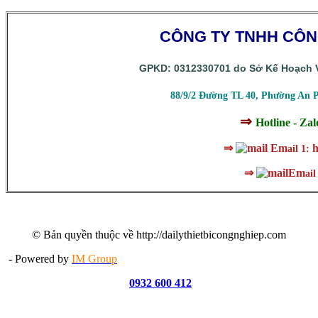
CÔNG TY TNHH CÔ
GPKD: 0312330701 do Sở Kế Hoạch V
88/9/2 Đường TL 40, Phường An 
⇒
Hotline - Za
⇒
Em
h
ail 1:
⇒
Em
ail
© Bản quyền thuộc về http://dailythietbicongnghiep.com
- Powered by
IM Group
0932 600 412