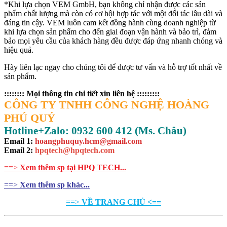
*Khi lựa chọn VEM GmbH, bạn không chỉ nhận được các sản
phẩm chất lượng mà còn có cơ hội hợp tác với một đối tác lâu dài và
đáng tin cậy. VEM luôn cam kết đồng hành cùng doanh nghiệp từ
khi lựa chọn sản phẩm cho đến giai đoạn vận hành và bảo trì, đảm
bảo mọi yêu cầu của khách hàng đều được đáp ứng nhanh chóng và
hiệu quả.
Hãy liên lạc ngay cho chúng tôi để được tư vấn và hỗ trợ tốt nhất về
sản phẩm.
:::::::: Mọi thông tin chi tiết xin liên hệ :::::::::
CÔNG TY TNHH CÔNG NGHỆ HOÀNG
PHÚ QUÝ
Hotline+Zalo: 0932 600 412 (Ms. Châu)
Email 1:
hoangphuquy.hcm@gmail.com
Email 2
:
hpqtech@hpqtech.com
==>
Xem thêm sp tại HPQ TECH...
==>
Xem thêm sp khác...
==>
VỀ TRANG CHỦ <==