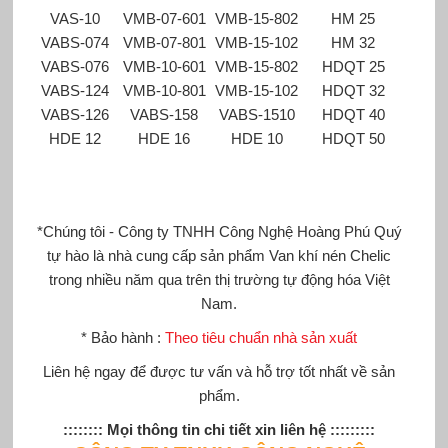
VAS-10
VMB-07-601
VMB-15-802
HM 25
VABS-074
VMB-07-801
VMB-15-102
HM 32
VABS-076
VMB-10-601
VMB-15-802
HDQT 25
VABS-124
VMB-10-801
VMB-15-102
HDQT 32
VABS-126
VABS-158
VABS-1510
HDQT 40
HDE 12
HDE 16
HDE 10
HDQT 50
*Chúng tôi - Công ty TNHH Công Nghệ Hoàng Phú Quý
tự hào là nhà cung cấp sản phẩm
Van khí nén
Chelic
trong nhiều năm qua trên thị trường tự động hóa Việt
Nam.
* Bảo hành :
Theo tiêu chuẩn nhà sản xuất
Liên hệ ngay để được tư vấn và hỗ trợ tốt nhất về sản
phẩm.
:::::::: Mọi thông tin chi tiết xin liên hệ :::::::::