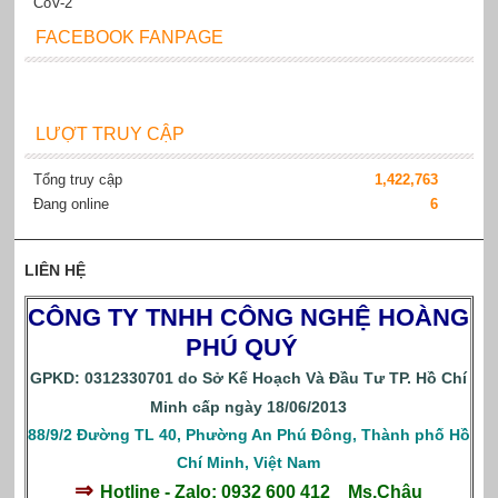
FACEBOOK FANPAGE
LƯỢT TRUY CẬP
Tổng truy cập
1,422,763
Đang online
6
LIÊN HỆ
CÔNG TY TNHH CÔNG NGHỆ HOÀNG
PHÚ QUÝ
GPKD: 0312330701 do Sở Kế Hoạch Và Đầu Tư TP. Hồ Chí
Minh cấp ngày 18/06/2013
88/9/2 Đường TL 40, Phường An Phú Đông, Thành phố Hồ
Chí Minh, Việt Nam
⇒
Hotline - Zalo: 0932 600 412
Ms.Châu