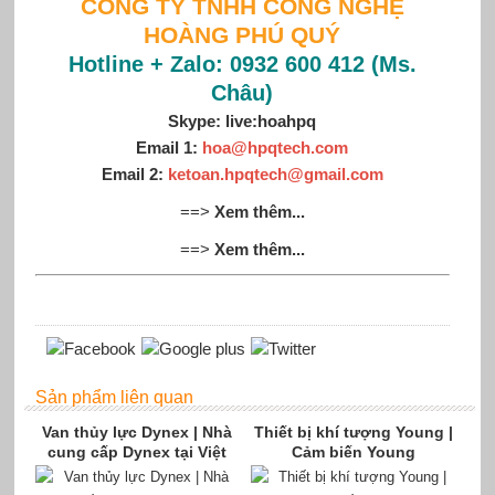
CÔNG TY TNHH CÔNG NGHỆ
HOÀNG PHÚ QUÝ
Hotline + Zalo: 0932 600 412 (Ms.
Châu)
Skype: live:hoahpq
Email 1:
hoa@hpqtech.com
Email 2:
ketoan.hpqtech@gmail.com
==>
Xem thêm...
==>
Xem thêm...
Sản phẩm liên quan
Van thủy lực Dynex | Nhà
Thiết bị khí tượng Young |
cung cấp Dynex tại Việt
Cảm biến Young
Nam