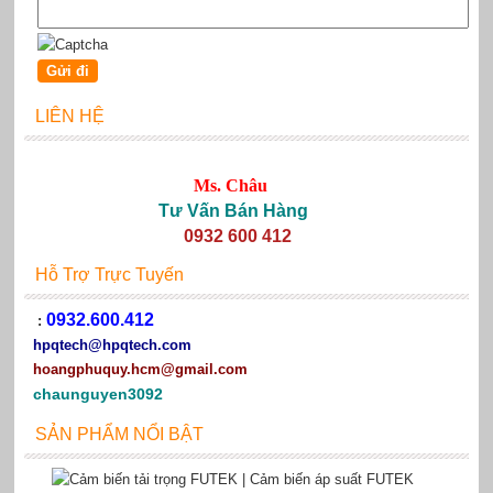
LIÊN HỆ
Ms. Châu
Tư Vấn Bán Hàng
0932 600 412
Hỗ Trợ Trực Tuyến
0932.600.412
:
hpqtech
@hpqtech.com
hoangphuquy.hcm@gmail.com
chaunguyen3092
SẢN PHẨM NỔI BẬT