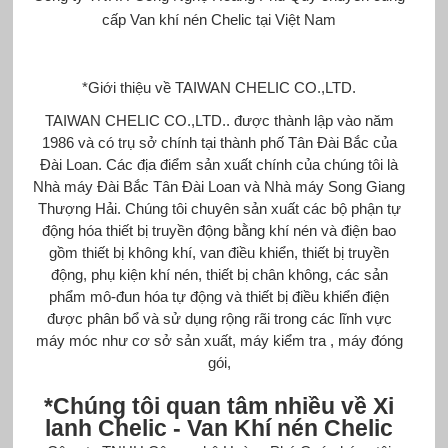
cấp
Van khí nén Chelic
tại Việt Nam
*Giới thiệu về TAIWAN
CHELIC
CO.,LTD.
TAIWAN CHELIC CO.,LTD.. được thành lập vào năm
1986 và có trụ sở chính tại thành phố Tân Đài Bắc của
Đài Loan. Các địa điểm sản xuất chính của chúng tôi là
Nhà máy Đài Bắc Tân Đài Loan và Nhà máy Song Giang
Thượng Hải. Chúng tôi chuyên sản xuất các bộ phận tự
động hóa thiết bị truyền động bằng khí nén và điện bao
gồm thiết bị không khí, van điều khiển, thiết bị truyền
động, phụ kiện khí nén, thiết bị chân không, các sản
phẩm mô-đun hóa tự động và thiết bị điều khiển điện
được phân bổ và sử dụng rộng rãi trong các lĩnh vực
máy móc như cơ sở sản xuất, máy kiểm tra , máy đóng
gói,
*Chúng tôi quan tâm nhiều về
Xi
lanh
Chelic -
Van Khí nén
Chelic