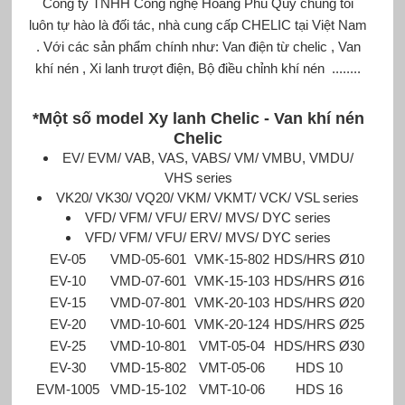
Công ty TNHH Công nghệ Hoàng Phú Quý chúng tôi
luôn tự hào là đối tác, nhà cung cấp CHELIC tại Việt Nam
. Với các sản phẩm chính như: Van điện từ chelic , Van
khí nén , Xi lanh trượt điện, Bộ điều chỉnh khí nén ........
*Một số model Xy lanh Chelic -
Van khí nén
Chelic
EV/ EVM/ VAB, VAS, VABS/ VM/ VMBU, VMDU/
VHS series
VK20/ VK30/ VQ20/ VKM/ VKMT/ VCK/ VSL series
VFD/ VFM/ VFU/ ERV/ MVS/ DYC series
VFD/ VFM/ VFU/ ERV/ MVS/ DYC series
EV-05
VMD-05-601
VMK-15-802
HDS/HRS Ø10
EV-10
VMD-07-601
VMK-15-103
HDS/HRS Ø16
EV-15
VMD-07-801
VMK-20-103
HDS/HRS Ø20
EV-20
VMD-10-601
VMK-20-124
HDS/HRS Ø25
EV-25
VMD-10-801
VMT-05-04
HDS/HRS Ø30
EV-30
VMD-15-802
VMT-05-06
HDS 10
EVM-1005
VMD-15-102
VMT-10-06
HDS 16