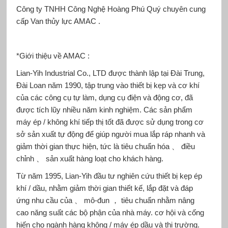
Công ty TNHH Công Nghệ Hoàng Phú Quý chuyên cung
cấp
Van thủy lực AMAC
.
*Giới thiệu về
AMAC
:
Lian-Yih Industrial Co., LTD được thành lập tại Đài Trung,
Đài Loan năm 1990, tập trung vào thiết bị kẹp và cơ khí
của các công cụ tự làm, dụng cụ điện và động cơ, đã
được tích lũy nhiều năm kinh nghiệm. Các sản phẩm
máy ép / không khí tiếp thị tốt đã được sử dụng trong cơ
sở sản xuất tự động để giúp người mua lắp ráp nhanh và
giảm thời gian thực hiện, tức là tiêu chuẩn hóa 、 điều
chỉnh 、 sản xuất hàng loạt cho khách hàng.
Từ năm 1995, Lian-Yih đầu tư nghiên cứu thiết bị kẹp ép
khí / dầu, nhằm giảm thời gian thiết kế, lắp đặt và đáp
ứng nhu cầu của 、 mô-đun ， tiêu chuẩn nhằm nâng
cao năng suất các bộ phận của nhà máy. cơ hội và cống
hiến cho ngành hàng không / máy ép dầu và thị trường.