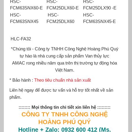
HSC-
HSC-
HSC-
FCM63SNX60-E
FCM25DLX60-E
FCM25DLX90 -E
HSC-
HSC-
HSC-
FCM63SNX45
FCM25DLX60
FCM63SNX45-E
HLC-FA32
*Chúng tôi - Công ty TNHH Công Nghệ Hoàng Phú Quý
tự hào là nhà cung cấp sản phẩm
Van thủy lực
AMAC
rong nhiều năm qua trên thị trường tự động hóa
Việt Nam.
* Bảo hành :
Theo tiêu chuẩn nhà sản xuất
Liên hệ ngay để được tư vấn và hỗ trợ tốt nhất về sản
phẩm.
:::::::: Mọi thông tin chi tiết xin liên hệ :::::::::
CÔNG TY TNHH CÔNG NGHỆ
HOÀNG PHÚ QUÝ
Hotline + Zalo: 0932 600 412 (Ms.