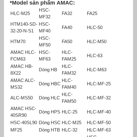
*Model sản phẩm AMAC:
HSC-
HLC-M25
FA32
FA25
MF32
HTM140-SD-
HSC-
FA40
HLC-50
32-20-N-S1
MF40
HSC-
HTM70
FA50
HLC-M50
MF50
AMAC HLC-
HSC-
HLC-
HLC-63
FCM63
MF63
FAM25
AMAC HB-
HLC-
Dòng HB
HLC-M63
8X22
FAM32
AMAC ALC-
HLC-
Dòng HBC
HLC-MF-25
MS32
FAM40
HLC-
ALC-MS50
Dòng HLC
HLC-MF-32
FAM50
AMAC HSC-
Dòng HPS
HLC-25
HLC-MF-40
40SR90
HSC-40SL90
Dòng HSC
HLC-M25
HLC-MF-50
MF25
Dòng HTB
HLC-32
HLC-MF-63