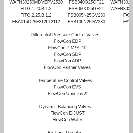
WAFN30250MDVEPV2520
FSB040O25GF21
WAFN3015
FITG.1.20.B.1.2
FSB050O25GF21
WAFN3020
FITG.2.25.B.1.2
FSB065N25GV230
FAV
FBA015O25F212012112
FSB100N25GV230
FAV
Differential Pressure Control Valves
FlowCon EDP
FlowCon PIM™-DP
FlowCon SDP
FlowCon ADP
FlowCon Partner Valves
Temperature Control Valves
FlowCon EVS
FlowCon Unimizer®
Dynamic Balancing Valves
FlowCon E-JUST
FlowCon Wafer
By-Pass Modules