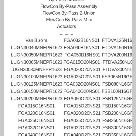
FlowCon By-Pass Assembly
FlowCon By-Pass 2-Union
FlowCon By-Pass Mini
Actuators
...........
Van Bướm
FGA032B16NS01
FTDVA125N162
LUGN30040MNEPR1623
FGA040B16NS01
FTDVA150N162
LUGN30050MNEPR1623
FGA050B16NS01
FTDVA200N162
LUGN30065MNEPR1623
FGA015O20NS01
FTDVA250N162
LUGN30080MNEPR1623
FGA020O20NS01
FTDVA300N162
LUGN30100MNEPR1623
FGA025O20NS01
FSB065N16GF2
LUGN30125MNEPR1623
FGA032O20NS01
FSB080N16GF2
LUGN30150MNEPR1623
FGA040O20NS01
FSB100N16GF2
LUGN30200MNEPR1623
FGA050O20NS01
FSB125N16GF2
FGA015O16NS01
FGA015O20NS21
FSB150N16GF2
FGA020O16NS01
FGA020O20NS21
FSB200N16GF2
FGA025O16NS01
FGA025O20NS21
FSB250N16GF2
FGA032O16NS01
FGA032O20NS21
FSB300N16GF2
FGA040O16NS01
FGA040O20NS21
FSB350N16GF2