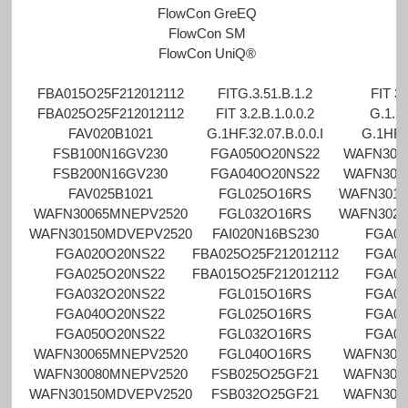
FlowCon GreEQ
FlowCon SM
FlowCon UniQ®
FBA015O25F212012112
FITG.3.51.B.1.2
FIT 3.
FBA025O25F212012112
FIT 3.2.B.1.0.0.2
G.1.32
FAV020B1021
G.1HF.32.07.B.0.0.I
G.1HF.3
FSB100N16GV230
FGA050O20NS22
WAFN300
FSB200N16GV230
FGA040O20NS22
WAFN301
FAV025B1021
FGL025O16RS
WAFN3015
WAFN30065MNEPV2520
FGL032O16RS
WAFN3020
WAFN30150MDVEPV2520
FAI020N16BS230
FGA01
FGA020O20NS22
FBA025O25F212012112
FGA02
FGA025O20NS22
FBA015O25F212012112
FGA02
FGA032O20NS22
FGL015O16RS
FGA03
FGA040O20NS22
FGL025O16RS
FGA04
FGA050O20NS22
FGL032O16RS
FGA05
WAFN30065MNEPV2520
FGL040O16RS
WAFN300
WAFN30080MNEPV2520
FSB025O25GF21
WAFN300
WAFN30150MDVEPV2520
FSB032O25GF21
WAFN301