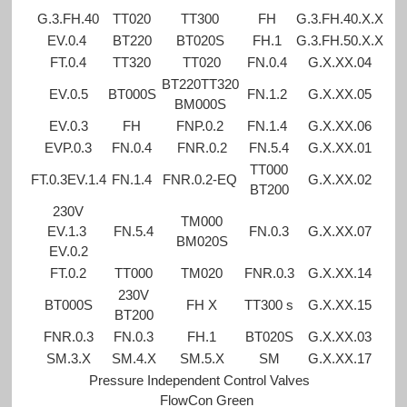
G.3.FH.40
TT020
TT300
FH
G.3.FH.40.X.X
EV.0.4
BT220
BT020S
FH.1
G.3.FH.50.X.X
FT.0.4
TT320
TT020
FN.0.4
G.X.XX.04
BT220TT320
EV.0.5
BT000S
FN.1.2
G.X.XX.05
BM000S
EV.0.3
FH
FNP.0.2
FN.1.4
G.X.XX.06
EVP.0.3
FN.0.4
FNR.0.2
FN.5.4
G.X.XX.01
TT000
FT.0.3EV.1.4
FN.1.4
FNR.0.2-EQ
G.X.XX.02
BT200
230V
TM000
EV.1.3
FN.5.4
FN.0.3
G.X.XX.07
BM020S
EV.0.2
FT.0.2
TT000
TM020
FNR.0.3
G.X.XX.14
230V
BT000S
FH X
TT300 s
G.X.XX.15
BT200
FNR.0.3
FN.0.3
FH.1
BT020S
G.X.XX.03
SM.3.X
SM.4.X
SM.5.X
SM
G.X.XX.17
Pressure Independent Control Valves
FlowCon Green