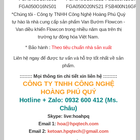
FGA050O16NS01
FGA050O20NS21
FSB400N16GF2
*Chúng tôi - Công ty TNHH Công Nghệ Hoàng Phú Quý
tự hào là nhà cung cấp sản phẩm
Van Bướm Flowcon
-
Van diều khiển Flowcon
trong nhiều năm qua trên thị
trường tự động hóa Việt Nam.
* Bảo hành :
Theo tiêu chuẩn nhà sản xuất
Liên hệ ngay để được tư vấn và hỗ trợ tốt nhất về sản
phẩm.
:::::::: Mọi thông tin chi tiết xin liên hệ :::::::::
CÔNG TY TNHH CÔNG NGHỆ
HOÀNG PHÚ QUÝ
Hotline + Zalo: 0932 600 412 (Ms.
Châu)
Skype: live:hoahpq
Email 1:
hoa@hpqtech.com
Email 2:
ketoan.hpqtech@gmail.com