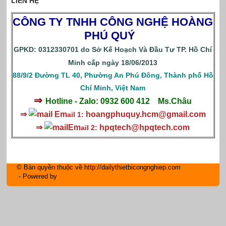
LIÊN HỆ
CÔNG TY TNHH CÔNG NGHỆ HOÀNG
PHÚ QUÝ
GPKD: 0312330701 do Sở Kế Hoạch Và Đầu Tư TP. Hồ Chí
Minh cấp ngày 18/06/2013
88/9/2 Đường TL 40, Phường An Phú Đông, Thành phố Hồ
Chí Minh, Việt Nam
⇒
Hotline - Zalo: 0932 600 412
Ms.Châu
⇒
Em
hoangphuquy.hcm@gmail.com
ail 1:
⇒
Em
hpqtech
@hpqtech.com
ail 2:
© Bản quyền thuộc về http://dailythietbicongnghiep.com
- Powered by
IM Group