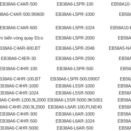
EB38A6-C4AR-500
EB38A6-L5PR-100
EB58A10
8A6-C4AR-500.9I0600
EB38A6-L5PR-1000
EB58
EB38A6-C4AR-600
EB38A6-L5PR-1024
EB58A10-
m biến vòng quay Elco
EB38A6-L5PR-2000
EB58A
B38A6-C4AR-600.BT
EB38A6-L5PR-2048
EB58A5-N
EB38A6-C4ER-30
EB38A6-L5PR-2500
EB58
EB38A6-C4HR-100
EB38A6-L5PR-500
EB58
B38A6-C4HR-100.BT
EB38A6-L5PR-500.09007
EB58
EB38A6-C4HR-1000
EB38A6-L5SR-1000
EB58A
EB38A6-C4HR-1024
EB38A6-L5SR-5000
EB58
8A6-C4HR-1200.9L2000
EB38A6-L5SR-5000.9KS001
EB58A
8A6-C4HR-200.9L2000
EB38A6-L6AR-100.PLNE40
EB58
EB38A6-C4HR-300
EB38A6-L6AR-1000
EB58A
EB38A6-C4HR-500
EB38A6-L6AR-1024
EB58A
EB38A6-C4HR-5000
EB38A6-L6AR-500
EB58