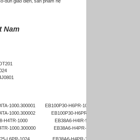
ô-đun giao diện, sản phẩm hệ
ệt Nam
ADT201
024
4J0801
4TA-1000.300001
EB100P30-H6PR-1024.JTH
EB100P25-L5
4TA-1000.300002
EB100P30-H6PR-200
EB100P25-N
8-H4TR-1000
EB38A6-H4IR-900
EB100P25-P4
4TR-1000.300000
EB38A6-H4PR-100
EB100P25-P4
25-L6PR-1024
EB38A6-H4PR-1000
EB100P25-P6