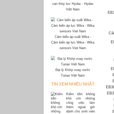
van thủy lực Hydac - Hydac
Việt Nam
EB3
Cả
Cảm biến áp suất Wika -
E
Cảm biến áp lực Wika - Wika
sensors Viet Nam
E
Đại lý Khớp xoay nước
Turian Việt Nam
TIN XEM NHIỀU NHẤT
EB3
EB3
Kiếm tiền không
khó với những
công việc làm
thêm ngoài giờ
dành cho sinh viên