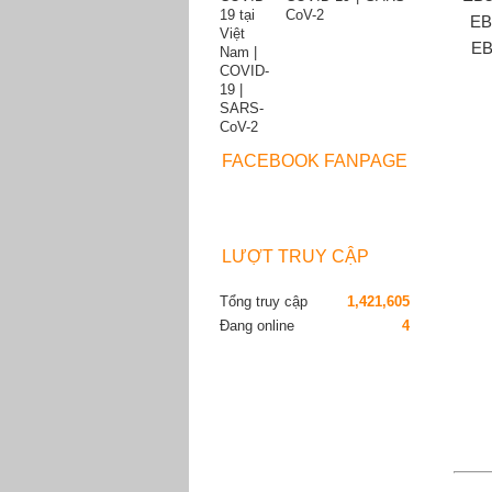
CoV-2
EB
EB
FACEBOOK FANPAGE
LƯỢT TRUY CẬP
Tổng truy cập
1,421,605
Đang online
4