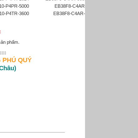
10-P4PR-5000
EB38F8-C4AR-50
EB38A6-P4A
10-P4TR-3600
EB38F8-C4AR-500
EB38A6-P4AR-1
t
 sản phẩm.
::::
 PHÚ QUÝ
 Châu)