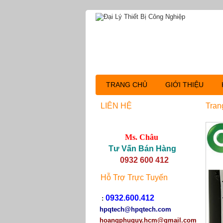
TRANG CHỦ
GIỚI THIỆU
LIÊN HỆ
Tran
Ms. Châu
Tư Vấn Bán Hàng
0932 600 412
Hỗ Trợ Trực Tuyến
0932.600.412
:
hpqtech
@hpqtech.com
hoangphuquy.hcm@gmail.com