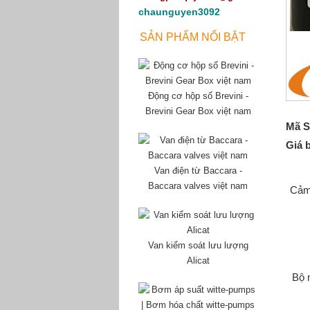
chaunguyen3092
SẢN PHẨM NỔI BẬT
Động cơ hộp số Brevini -
Brevini Gear Box việt nam
Mã S
Giá 
Van điện từ Baccara -
Baccara valves việt nam
Cảm
Van kiểm soát lưu lượng
Alicat
Bộ 