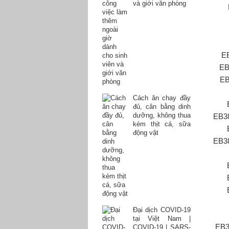
và giới văn phòng
E
EB
EB
Cách ăn chay đầy
đủ, cân bằng dinh
dưỡng, không thua
EB3
kém thịt cá, sữa
động vật
EB3
Đại dịch COVID-19
tại Việt Nam |
EB3
COVID-19 | SARS-