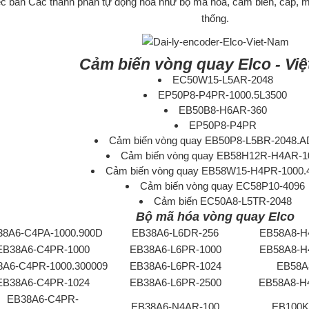
ệc bán Các thành phần tự động hóa như bộ mã hóa, cảm biến, cáp, m
thống.
Cảm biến
vòng quay Elco
- Vi
EC50W15-L5AR-2048
EP50P8-P4PR-1000.5L3500
EB50B8-H6AR-360
EP50P8-P4PR
Cảm biến vòng quay EB50P8-L5BR-2048.
Cảm biến vòng quay EB58H12R-H4AR-1
Cảm biến vòng quay EB58W15-H4PR-1000.
Cảm biến vòng quay EC58P10-4096
Cảm biến EC50A8-L5TR-2048
Bộ mã hóa vòng quay Elco
38A6-C4PA-1000.900D
EB38A6-L6DR-256
EB58A8-H
EB38A6-C4PR-1000
EB38A6-L6PR-1000
EB58A8-H
8A6-C4PR-1000.300009
EB38A6-L6PR-1024
EB58A
EB38A6-C4PR-1024
EB38A6-L6PR-2500
EB58A8-H
EB38A6-C4PR-
EB38A6-N4AR-100
EB100K