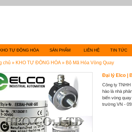
KHO TỰ ĐỘNG HÓA
SẢN PHẨM
LIÊN HỆ
TIN TỨC
g chủ
»
KHO TỰ ĐỘNG HÓA
»
Bộ Mã Hóa Vòng Quay
Đại lý Elco 
Công ty TNHH 
hào là nhà phâ
biến vòng quay 
trường VN - 0