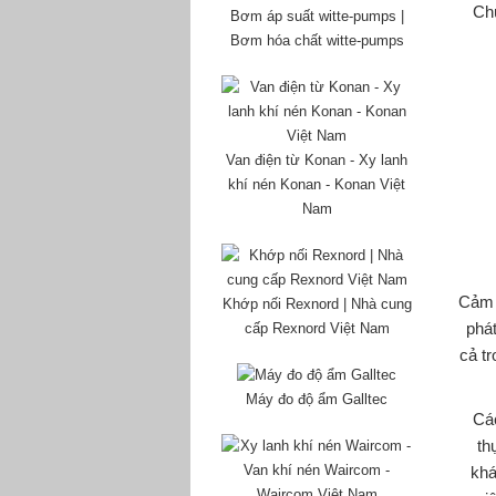
Chú
Bơm áp suất witte-pumps |
Bơm hóa chất witte-pumps
Van điện từ Konan - Xy lanh
khí nén Konan - Konan Việt
Nam
Cảm 
Khớp nối Rexnord | Nhà cung
phát
cấp Rexnord Việt Nam
cả tr
Máy đo độ ẩm Galltec
Các
th
khá