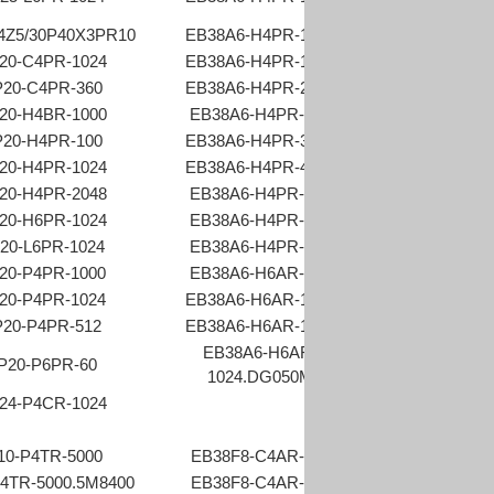
4Z5/30P40X3PR10
EB38A6-H4PR-1024
EB100P25-P
20-C4PR-1024
EB38A6-H4PR-1200
EB38A6-H4
20-C4PR-360
EB38A6-H4PR-2500
EB38A6-H4A
20-H4BR-1000
EB38A6-H4PR-300
EB38A6-H4A
20-H4PR-100
EB38A6-H4PR-3600
EB38A6-N4P
20-H4PR-1024
EB38A6-H4PR-4000
EB38A6-N4
20-H4PR-2048
EB38A6-H4PR-500
EB38A6-P4
20-H6PR-1024
EB38A6-H4PR-600
EB38A6-P4
20-L6PR-1024
EB38A6-H4PR-800
EB38A6-P4AR-
20-P4PR-1000
EB38A6-H6AR-100
EB100P25-C4
20-P4PR-1024
EB38A6-H6AR-1000
EB100P25-H4
20-P4PR-512
EB38A6-H6AR-1024
EB38A6-H6
EB38A6-H6AR-
P20-P6PR-60
EB38A6-H6A
1024.DG050M
24-P4CR-1024
10-P4TR-5000
EB38F8-C4AR-512
EB38A6-P4AR-
4TR-5000.5M8400
EB38F8-C4AR-600
EB38A6-P4A