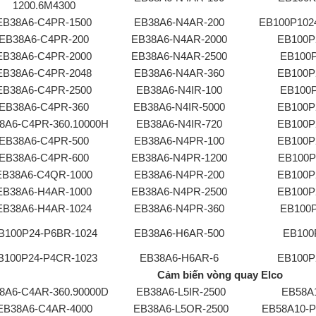
1200.6M4300
EB38A6-C4PR-1500
EB38A6-N4AR-200
EB100P102
EB38A6-C4PR-200
EB38A6-N4AR-2000
EB100P
EB38A6-C4PR-2000
EB38A6-N4AR-2500
EB100P
EB38A6-C4PR-2048
EB38A6-N4AR-360
EB100P
EB38A6-C4PR-2500
EB38A6-N4IR-100
EB100P
EB38A6-C4PR-360
EB38A6-N4IR-5000
EB100P
8A6-C4PR-360.10000H
EB38A6-N4IR-720
EB100P
EB38A6-C4PR-500
EB38A6-N4PR-100
EB100P
EB38A6-C4PR-600
EB38A6-N4PR-1200
EB100P
EB38A6-C4QR-1000
EB38A6-N4PR-200
EB100P
EB38A6-H4AR-1000
EB38A6-N4PR-2500
EB100P
EB38A6-H4AR-1024
EB38A6-N4PR-360
EB100P
B100P24-P6BR-1024
EB38A6-H6AR-500
EB100
B100P24-P4CR-1023
EB38A6-H6AR-6
EB100P
Cảm biến vòng quay Elco
8A6-C4AR-360.90000D
EB38A6-L5IR-2500
EB58A
EB38A6-C4AR-4000
EB38A6-L5OR-2500
EB58A10-P