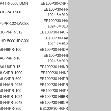
-P4TR-5000.DMN
EB100P30-C4PR-600
EB38A6-P4AR-1
EB100P30-H4AR-
A10-P4TR-60
EB38A6-P4
1024.6M9100
EB100P30-H4AR-
P6PR-1024.W08X
EB38A6-P4
1024.6M9101
10-P6PR-512
EB100P30-H4CR-1024
EB38B6-P4AR
-1
EB100P30-H4CR-
4HR-5000.4RG001
EB38B6-P4A
1024.6M9100
A6-H6PR-100
EB100P30-H4DR-1024
EB38B6-P4AR-5
EB100P30-H4ER-
A6-P4PR-10
EB38B6-P4AR-5
1024.6M9100
A6-U6PR-15
EB100P30-H4KR-1024
EB38B6-P4A
8-C4PR-1000
EB100P30-H4KR-360
EB38B6-P4
A8-C4PR-600
EB100P30-H4PR-1000
EB100P25-H4
8-H4AR-4096
EB100P30-H4PR-1024
EB100P25-H4
A8-H4PR-100
EB100P30-H4PR-512
EB100P25-H4
8-H4PR-1024
EB100P30-H6BR-1024
EB100P25-H6
8-H4PR-2048
EB100P30-H6CR-1024
EB100P25-H6
A8-H4PR-360
EB100P30-H6FR-1024
EB100P25-H6