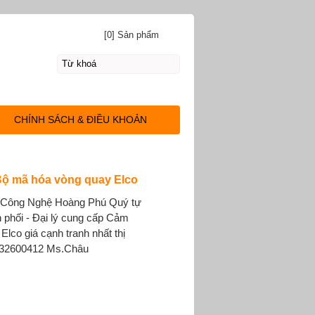
[0] Sản phẩm
CHÍNH SÁCH & ĐIỀU KHOẢN
| Bộ mã hóa vòng quay Elco
Công Nghệ Hoàng Phú Quý tự
n phối - Đại lý cung cấp Cảm
Elco giá cạnh tranh nhất thị
932600412 Ms.Châu