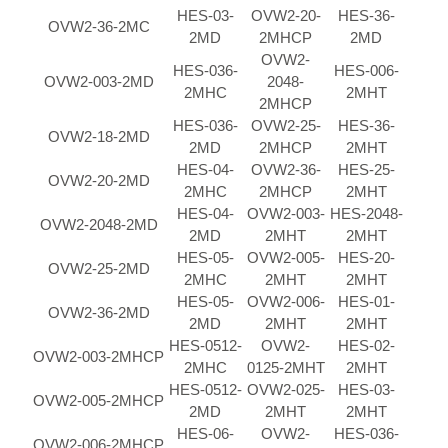
HES-03-
OVW2-20-
HES-36-
OVW2-36-2MC
2MD
2MHCP
2MD
OVW2-
HES-036-
HES-006-
OVW2-003-2MD
2048-
2MHC
2MHT
2MHCP
HES-036-
OVW2-25-
HES-36-
OVW2-18-2MD
2MD
2MHCP
2MHT
HES-04-
OVW2-36-
HES-25-
OVW2-20-2MD
2MHC
2MHCP
2MHT
HES-04-
OVW2-003-
HES-2048-
OVW2-2048-2MD
2MD
2MHT
2MHT
HES-05-
OVW2-005-
HES-20-
OVW2-25-2MD
2MHC
2MHT
2MHT
HES-05-
OVW2-006-
HES-01-
OVW2-36-2MD
2MD
2MHT
2MHT
HES-0512-
OVW2-
HES-02-
OVW2-003-2MHCP
2MHC
0125-2MHT
2MHT
HES-0512-
OVW2-025-
HES-03-
OVW2-005-2MHCP
2MD
2MHT
2MHT
HES-06-
OVW2-
HES-036-
OVW2-006-2MHCP