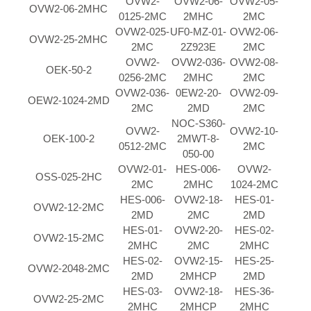
OVW2-
OVW2-06-
OVW2-05-
OVW2-06-2MHC
0125-2MC
2MHC
2MC
OVW2-025-
UF0-MZ-01-
OVW2-06-
OVW2-25-2MHC
2MC
2Z923E
2MC
OVW2-
OVW2-036-
OVW2-08-
OEK-50-2
0256-2MC
2MHC
2MC
OVW2-036-
0EW2-20-
OVW2-09-
OEW2-1024-2MD
2MC
2MD
2MC
NOC-S360-
OVW2-
OVW2-10-
OEK-100-2
2MWT-8-
0512-2MC
2MC
050-00
OVW2-01-
HES-006-
OVW2-
OSS-025-2HC
2MC
2MHC
1024-2MC
HES-006-
OVW2-18-
HES-01-
OVW2-12-2MC
2MD
2MC
2MD
HES-01-
OVW2-20-
HES-02-
OVW2-15-2MC
2MHC
2MC
2MHC
HES-02-
OVW2-15-
HES-25-
OVW2-2048-2MC
2MD
2MHCP
2MD
HES-03-
OVW2-18-
HES-36-
OVW2-25-2MC
2MHC
2MHCP
2MHC