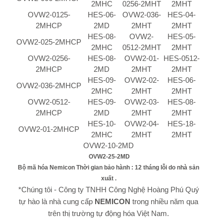
2MHC
0256-2MHT
2MHT
OVW2-0125-
HES-06-
OVW2-036-
HES-04-
2MHCP
2MD
2MHT
2MHT
HES-08-
OVW2-
HES-05-
OVW2-025-2MHCP
2MHC
0512-2MHT
2MHT
OVW2-0256-
HES-08-
OVW2-01-
HES-0512-
2MHCP
2MD
2MHT
2MHT
HES-09-
OVW2-02-
HES-06-
OVW2-036-2MHCP
2MHC
2MHT
2MHT
OVW2-0512-
HES-09-
OVW2-03-
HES-08-
2MHCP
2MD
2MHT
2MHT
HES-10-
OVW2-04-
HES-18-
OVW2-01-2MHCP
2MHC
2MHT
2MHT
OVW2-10-2MD
OVW2-25-2MD
Bộ mã hóa Nemicon Thời gian bảo hành : 12 tháng lỗi do nhà sản
xuất .
*Chúng tôi - Công ty TNHH Công Nghệ Hoàng Phú Quý
tự hào là nhà cung cấp
NEMICON
trong nhiều năm qua
trên thị trường tự động hóa Việt Nam.