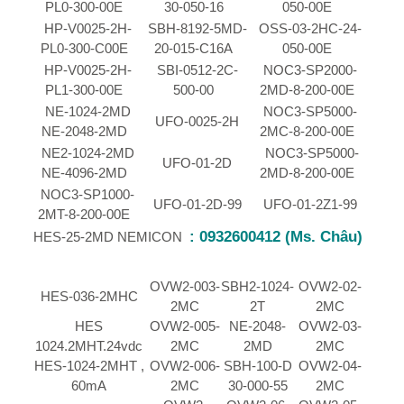
PL0-300-00E
30-050-16
050-00
E
HP-V0025-2H-
SBH-8192-5MD-
OSS-03-2HC-24-
PL0-300-C00E
20-015-C16A
050-00E
HP-V0025-2H-
SBI-0512-2C-
NOC3-SP2000-
PL1-300-00E
500-00
2MD-8-200-00E
NE-1024-2MD
NOC3-SP5000-
UFO-0025-2H
NE-2048-2MD
2MC-8-200-00E
NE2-1024-2MD
NOC3-SP5000-
UFO-01-2D
NE-4096-2MD
2MD-8-200-00E
NOC3-SP1000-
UFO-01-2D-99
UFO-01-2Z1-99
2MT-8-200-00E
: 0932600412 (Ms. Châu)
HES-25-2MD NEMICON
OVW2-003-
SBH2-1024-
OVW2-02-
HES-036-2MHC
2MC
2T
2MC
HES
OVW2-005-
NE-2048-
OVW2-03-
1024.2MHT.24vdc
2MC
2MD
2MC
HES-1024-2MHT ,
OVW2-006-
SBH-100-D
OVW2-04-
60mA
2MC
30-000-55
2MC