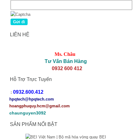
LIÊN HỆ
Ms. Châu
Tư Vấn Bán Hàng
0932 600 412
Hỗ Trợ Trực Tuyến
0932.600.412
:
hpqtech
@hpqtech.com
hoangphuquy.hcm@gmail.com
chaunguyen3092
SẢN PHẨM NỔI BẬT