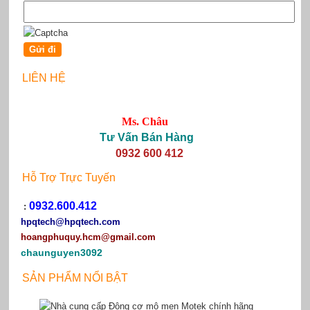
LIÊN HỆ
Ms. Châu
Tư Vấn Bán Hàng
0932 600 412
Hỗ Trợ Trực Tuyến
0932.600.412
:
hpqtech
@hpqtech.com
hoangphuquy.hcm@gmail.com
chaunguyen3092
SẢN PHẨM NỔI BẬT