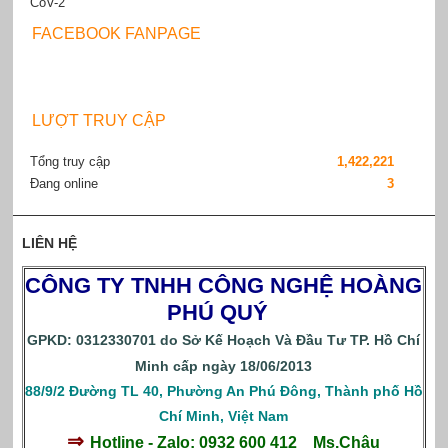
FACEBOOK FANPAGE
LƯỢT TRUY CẬP
Tổng truy cập
1,422,221
Đang online
3
LIÊN HỆ
CÔNG TY TNHH CÔNG NGHỆ HOÀNG
PHÚ QUÝ
GPKD: 0312330701 do Sở Kế Hoạch Và Đầu Tư TP. Hồ Chí
Minh cấp ngày 18/06/2013
88/9/2 Đường TL 40, Phường An Phú Đông, Thành phố Hồ
Chí Minh, Việt Nam
⇒
Hotline - Zalo: 0932 600 412
Ms.Châu