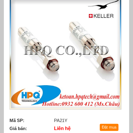
Mã SP:
PA21Y
Giá bán:
Liên hệ