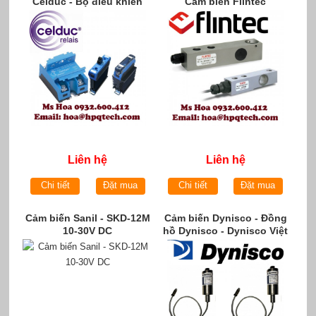
Celduc - Bộ điều khiển
Cảm biến Flintec
Celduc
Liên hệ
Liên hệ
Chi tiết
Đặt mua
Chi tiết
Đặt mua
Cảm biến Sanil - SKD-12M
Cảm biến Dynisco - Đồng
10-30V DC
hồ Dynisco - Dynisco Việt
Nam