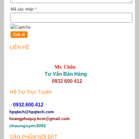
Mã xác nhận
*
LIÊN HỆ
Ms. Châu
Tư Vấn Bán Hàng
0932 600 412
Hỗ Trợ Trực Tuyến
0932.600.412
:
hpqtech
@hpqtech.com
hoangphuquy.hcm@gmail.com
chaunguyen3092
SẢN PHẨM NỔI BẬT