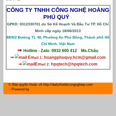
CÔNG TY TNHH CÔNG NGHỆ HOÀNG
PHÚ QUÝ
GPKD: 0312330701 do Sở Kế Hoạch Và Đầu Tư TP. Hồ Chí
Minh cấp ngày 18/06/2013
88/9/2 Đường TL 40, Phường An Phú Đông, Thành phố Hồ
Chí Minh, Việt Nam
⇒
Hotline - Zalo: 0932 600 412
Ms.Châu
⇒
Em
hoangphuquy.hcm@gmail.com
ail 1:
⇒
Em
hpqtech
@hpqtech.com
ail 2:
© Bản quyền thuộc về http://dailythietbicongnghiep.com
- Powered by
IM Group