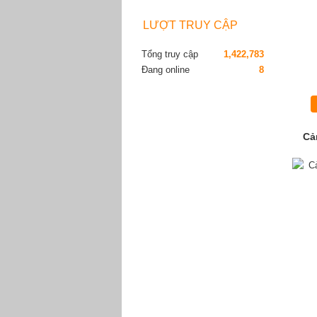
LƯỢT TRUY CẬP
Tổng truy cập
1,422,783
Đang online
8
Cả