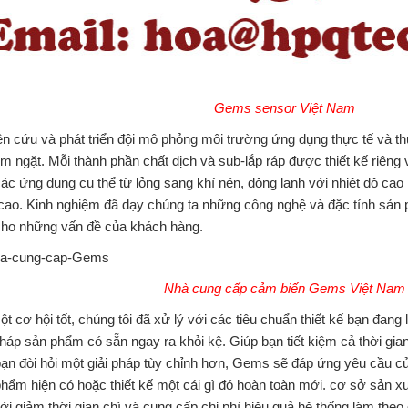
Gems sensor Việt Nam
n cứu và phát triển đội mô phỏng môi trường ứng dụng thực tế và th
m ngặt. Mỗi thành phần chất dịch và sub-lắp ráp được thiết kế riên
ác ứng dụng cụ thể từ lỏng sang khí nén, đông lạnh với nhiệt độ ca
cao. Kinh nghiệm đã dạy chúng ta những công nghệ và đặc tính sản 
cho những vấn đề của khách hàng.
Nhà cung cấp cảm biến Gems Việt Nam
t cơ hội tốt, chúng tôi đã xử lý với các tiêu chuẩn thiết kế bạn đang 
pháp sản phẩm có sẵn ngay ra khỏi kệ. Giúp bạn tiết kiệm cả thời gia
ạn đòi hỏi một giải pháp tùy chỉnh hơn, Gems sẽ đáp ứng yêu cầu c
hẩm hiện có hoặc thiết kế một cái gì đó hoàn toàn mới. cơ sở sản xu
iới giảm thời gian chì và cung cấp chi phí hiệu quả hệ thống làm the