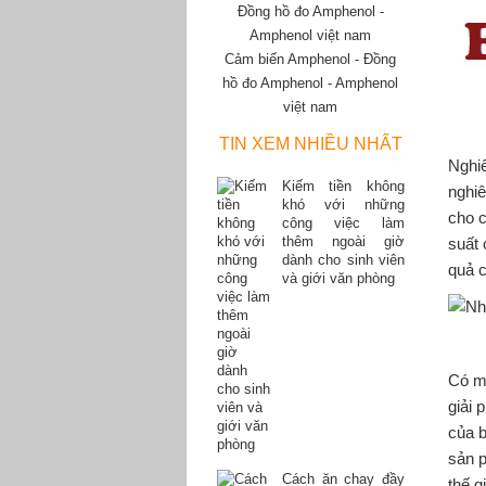
Cảm biến Amphenol - Đồng
hồ đo Amphenol - Amphenol
việt nam
TIN XEM NHIỀU NHẤT
Nghiê
Kiếm tiền không
nghiê
khó với những
cho c
công việc làm
thêm ngoài giờ
suất 
dành cho sinh viên
quả 
và giới văn phòng
Có mộ
giải 
của b
sản p
Cách ăn chay đầy
thế g