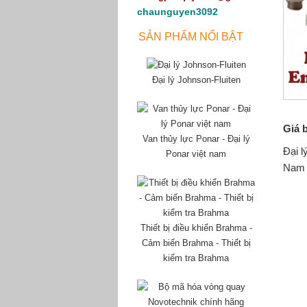
chaunguyen3092
SẢN PHẨM NỔI BẬT
Đại lý Johnson-Fluiten
Giá 
Van thủy lực Ponar - Đại lý
Đại l
Ponar việt nam
Nam
Thiết bị điều khiển Brahma -
Cảm biến Brahma - Thiết bị
kiểm tra Brahma