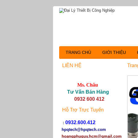
TRANG CHỦ
GIỚI THIỆU
LIÊN HỆ
Tran
Ms. Châu
Tư Vấn Bán Hàng
0932 600 412
Hỗ Trợ Trực Tuyến
0932.600.412
:
hpqtech
@hpqtech.com
hoangphuquy.hcm@gmail.com