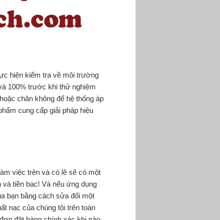
ực hiện kiểm tra về môi trường
g và 100% trước khi thử nghiệm
o hoặc chân không để hệ thống áp
phẩm cung cấp giải pháp hiệu
làm việc trên và có lẽ sẽ có một
n và tiền bạc! Và nếu ứng dụng
ủa bạn bằng cách sửa đổi một
ất nạc của chúng tôi trên toàn
o đơn đặt hàng chính xác khi nào