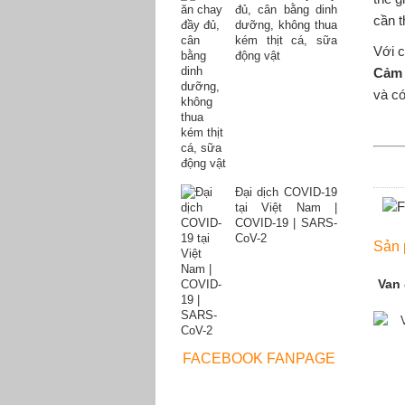
đủ, cân bằng dinh
cần t
dưỡng, không thua
kém thịt cá, sữa
Với c
động vật
Cảm 
và có
Đại dịch COVID-19
tại Việt Nam |
COVID-19 | SARS-
CoV-2
Sản 
Van 
FACEBOOK FANPAGE