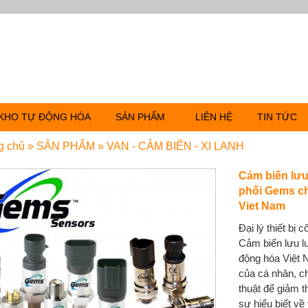
KHO TỰ ĐỘNG HÓA
SẢN PHẨM
LIÊN HỆ
TIN TỨC
g chủ
»
SẢN PHẨM
»
VAN - CẢM BIẾN - XI LANH
Cảm biến lư
phối Gems ch
Viet Nam
Đại lý thiết bị
Cảm biến lưu l
động hóa Việt
của cá nhân, c
thuật để giảm th
sự hiểu biết về