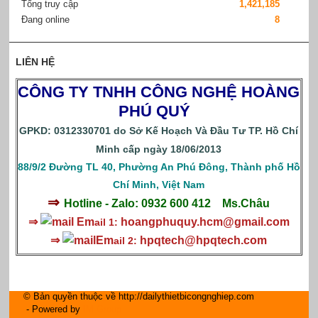
Tổng truy cập
1,421,185
Đang online
8
LIÊN HỆ
CÔNG TY TNHH CÔNG NGHỆ HOÀNG
PHÚ QUÝ
GPKD: 0312330701 do Sở Kế Hoạch Và Đầu Tư TP. Hồ Chí
Minh cấp ngày 18/06/2013
88/9/2 Đường TL 40, Phường An Phú Đông, Thành phố Hồ
Chí Minh, Việt Nam
⇒
Hotline - Zalo: 0932 600 412
Ms.Châu
⇒
Em
hoangphuquy.hcm@gmail.com
ail 1:
⇒
Em
hpqtech
@hpqtech.com
ail 2:
© Bản quyền thuộc về http://dailythietbicongnghiep.com
- Powered by
IM Group