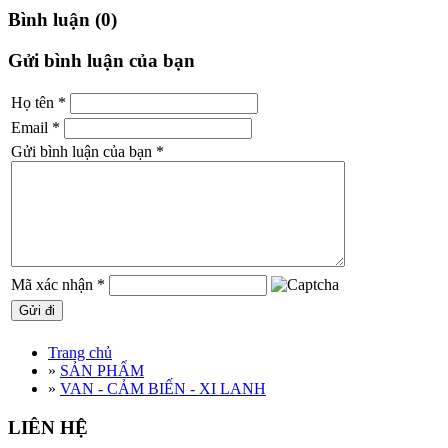
Bình luận (0)
Gửi bình luận của bạn
Họ tên
*
Email
*
Gửi bình luận của bạn
*
Mã xác nhận
*
Trang chủ
»
SẢN PHẨM
»
VAN - CẢM BIẾN - XI LANH
LIÊN HỆ