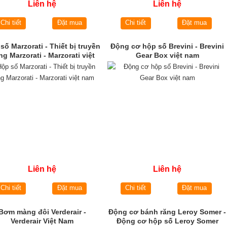
Liên hệ
Liên hệ
Chi tiết
Đặt mua
Chi tiết
Đặt mua
số Marzorati - Thiết bị truyền
Động cơ hộp số Brevini - Brevini
g Marzorati - Marzorati việt
Gear Box việt nam
nam
Liên hệ
Liên hệ
Chi tiết
Đặt mua
Chi tiết
Đặt mua
Bơm màng đôi Verderair -
Động cơ bánh răng Leroy Somer -
Verderair Việt Nam
Động cơ hộp số Leroy Somer