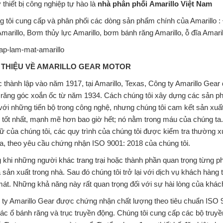
ý thiết bị công nghiệp tự hào là
nhà phân phối Amarillo Việt Nam
 tôi cung cấp và phân phối các dòng sản phẩm chính của Amarillo 
marillo, Bơm thủy lực Amarillo, bơm bánh răng Amarillo, ỗ đĩa Amaril
I THIỆU VỀ AMARILLO GEAR MOTOR
thành lập vào năm 1917, tại Amarillo, Texas, Công ty Amarillo Gear 
răng góc xoắn ốc từ năm 1934. Cách chúng tôi xây dựng các sản ph
 với những tiến bộ trong công nghệ, nhưng chúng tôi cam kết sản xuấ
rị tốt nhất, mạnh mẽ hơn bao giờ hết; nó nằm trong máu của chúng ta
ữ của chúng tôi, các quy trình của chúng tôi được kiểm tra thường x
a, theo yêu cầu chứng nhận ISO 9001: 2018 của chúng tôi.
 khi những người khác trang trại hoặc thành phần quan trọng từng phầ
 sản xuất trong nhà. Sau đó chúng tôi trở lại với dịch vụ khách hàng 
át. Những khả năng này rất quan trọng đối với sự hài lòng của khác
 ty Amarillo Gear được chứng nhận chất lượng theo tiêu chuẩn ISO
các ổ bánh răng và trục truyền động. Chúng tôi cung cấp các bộ truy