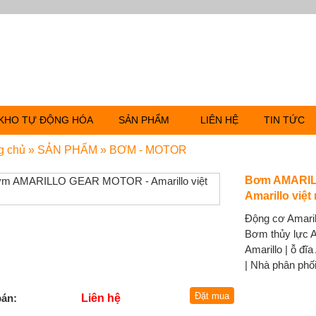
KHO TỰ ĐỘNG HÓA
SẢN PHẨM
LIÊN HỆ
TIN TỨC
g chủ
»
SẢN PHẨM
»
BƠM - MOTOR
Bơm AMARIL
Amarillo việt
Động cơ Amaril
Bơm thủy lực A
Amarillo | ỗ đĩ
| Nhà phân phối
bán:
Liên hệ