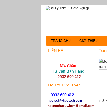
TRANG CHỦ
GIỚI THIỆU
LIÊN HỆ
Tran
Ms. Châu
Tư Vấn Bán Hàng
0932 600 412
Hỗ Trợ Trực Tuyến
0932.600.412
:
hpqtech
@hpqtech.com
Giá 
hoangphuquy.hcm@gmail.com