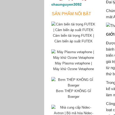
Đại l
chaunguyen3092
Chúng
SẢN PHẨM NỔI BẬT
mát A
GIỚ
Cảm biến tải trọng FUTEK |
Cảm biến áp suất FUTEK
Được 
bánh 
triển
giá t
Máy Plasma vetaphone |
từ ng
Máy khử Ozone Vetaphone
thứ b
Trong
kế và
Bơm THÉP KHÔNG GỈ
làm m
Boerger
Công
loạt 