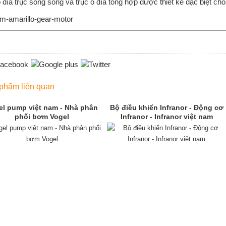
 đĩa trục song song và trục ổ đĩa tổng hợp được thiết kế đặc biệt ch
phẩm liên quan
el pump việt nam - Nhà phân
Bộ điều khiển Infranor - Động cơ
phối bơm Vogel
Infranor - Infranor việt nam