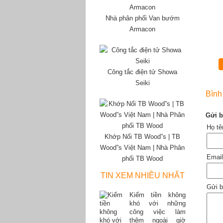
Nhà phân phối Van bướm
Armacon
Công tắc điện tử Showa
Seiki
Bình
Gửi b
Họ t
Khớp Nối TB Wood”s | TB
Wood”s Việt Nam | Nhà Phân
Emai
phối TB Wood
TIN XEM NHIỀU NHẤT
Gửi b
Kiếm tiền không
khó với những
công việc làm
thêm ngoài giờ