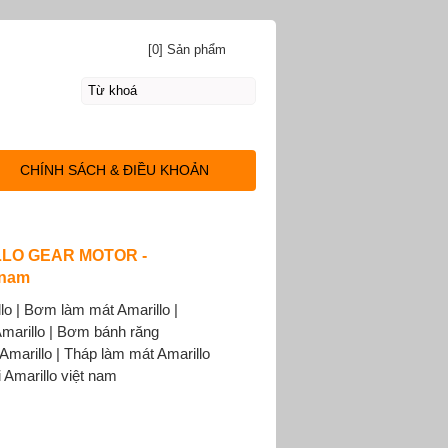
[0] Sản phẩm
CHÍNH SÁCH & ĐIỀU KHOẢN
LO GEAR MOTOR -
 nam
lo | Bơm làm mát Amarillo |
marillo | Bơm bánh răng
a Amarillo | Tháp làm mát Amarillo
 Amarillo việt nam