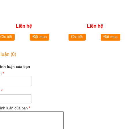
Liên hệ
Liên hệ
Chi tiết
Đặt mua
Chi tiết
Đặt mua
 luận (0)
ình luận của bạn
ên
*
l
*
ình luận của bạn
*