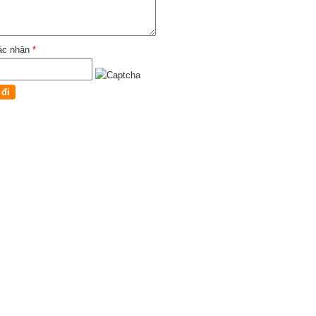
ác nhận
*