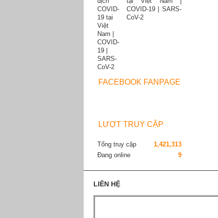
tại Việt Nam |
COVID-19 | SARS-
CoV-2
FACEBOOK FANPAGE
LƯỢT TRUY CẬP
Tổng truy cập
1,421,313
Đang online
9
LIÊN HỆ