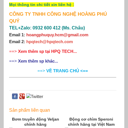
Mọi thông tin chi tiết xin
liên hệ
:
CÔNG TY TNHH CÔNG NGHỆ HOÀNG PHÚ
QUÝ
TEL+Zalo: 0932 600 412 (Ms. Châu)
Email 1:
hoangphuquy.hcm@gmail.com
Email 2
:
hpqtech@hpqtech
.
com
==>
Xem thêm sp tại HPQ TECH...
==>
Xem thêm sp khác...
==>
VỀ TRANG CHỦ <==
Sản phẩm liên quan
Bơm truyền động Veljan
Động cơ chìm Speroni
chính hãng
chính hãng tại Việt Nam