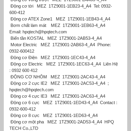
Động cơ tời
MEZ
1TZ9001-1EB23-4_A4
Tel: 0932-
600-412
Động cơ ATEX Zone1
MEZ
1TZ9001-1EB43-4_A4
Bơm chất làm mát
MEZ
1TZ9001-1EB63-4_A4
Email: hpqtech@hpqtech.com
Biến tần KOSTAL
MEZ
1TZ9001-2AB53-4_A4
Motor Electric
MEZ
1TZ9001-2AB63-4_A4
Phone:
0932-600412
Động cơ Điện
MEZ
1TZ9001-1EC43-4_A4
Động cơ Electric
MEZ
1TZ9001-1EC63-4_A4
Liên Hệ
: 0932 600 412
ĐỘNG CƠ NHÔM
MEZ
1TZ9001-2AC43-4_A4
Động cơ 2 cực IE2
MEZ
1TZ9001-2AC53-4_A4
;
hpqtech@hpqtech.com
Động cơ 4 cực IE3
MEZ
1TZ9001-2AC63-4_A4
Động cơ 6 cực
MEZ
1TZ9001-1ED43-4_A4
Contact :
0932-600-412
Động cơ 8 cực
MEZ
1TZ9001-1ED63-4_A4
Động cơ một pha
MEZ
1TZ9001-2AD53-4_A4
HPQ
TECH Co.,LTD