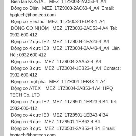
Biến tần KOSTAL
MEZ
1TZ9003-2AC53-4_A4
Động cơ Điện
MEZ
1TZ9003-2AC63-4_A4
Email:
hpqtech@hpqtech.com
Động cơ Electric
MEZ
1TZ9003-1ED43-4_A4
ĐỘNG CƠ NHÔM
MEZ
1TZ9003-2AD53-4 A4
Tel:
0932-600-412
Động cơ 2 cực IE2
MEZ
1TZ9004-1EA23-4_A4
Động cơ 4 cực IE3
MEZ
1TZ9004-2AA43-4_A4
Liên
Hệ : 0932 600 412
Động cơ 6 cực
MEZ
1TZ9004-2AA53-4_A4
Động cơ 8 cực
MEZ
1TZ9004-1EB23-4_A4
Contact :
0932-600-412
Động cơ một pha
MEZ
1TZ9004-1EB43-4_A4
Động cơ ATEX
MEZ
1TZ9004-2AB53-4 A4
HPQ
TECH Co.,LTD
Động cơ 2 cực IE2
MEZ
1TZ9501-1EB23-4 B4
Tel:
0932-600-412
Động cơ 4 cực IE3
MEZ
1TZ9501-1EB43-4 B4
Động cơ 6 cực
MEZ
1TZ9501-1EB63-4 B4
Động cơ 8 cực
MEZ
1TZ9501-2AB53-4 B4
Email:
hpqtech@hpqtech.com