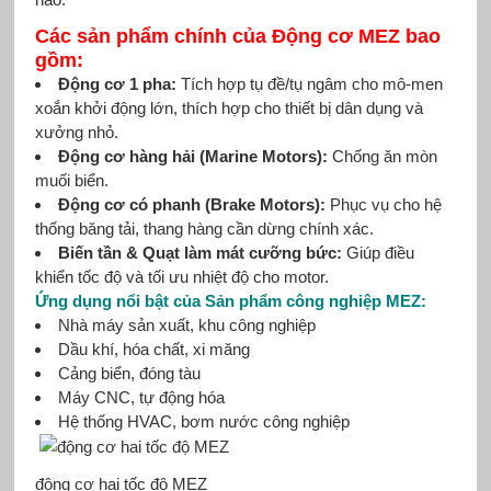
Các sản phẩm chính của Động cơ MEZ bao
gồm:
Động cơ 1 pha:
Tích hợp tụ đề/tụ ngâm cho mô-men
xoắn khởi động lớn, thích hợp cho thiết bị dân dụng và
xưởng nhỏ.
Động cơ hàng hải (Marine Motors):
Chống ăn mòn
muối biển.
Động cơ có phanh (Brake Motors):
Phục vụ cho hệ
thống băng tải, thang hàng cần dừng chính xác.
Biến tần & Quạt làm mát cưỡng bức:
Giúp điều
khiển tốc độ và tối ưu nhiệt độ cho motor.
Ứng dụng nổi
bật
của Sản phẩm công nghiệp MEZ:
Nhà máy sản xuất, khu công nghiệp
Dầu khí, hóa chất, xi măng
Cảng biển, đóng tàu
Máy CNC, tự động hóa
Hệ thống HVAC, bơm nước công nghiệp
động cơ hai tốc độ MEZ