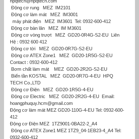
hpqtech@hpqtech.com
Động cơ rung
MEZ
IM2101
Động cơ làm mát
MEZ
IM3001
máy phát điện
MEZ
IM3601
Tel: 0932-600-412
Động cơ bàn lăn
MEZ
IM M3601
Động cơ vòng trượt
MEZ
GD20-0R4G-S2-EU
Liên
Hệ : 0932 600 412
Động cơ tời
MEZ
GD20-0R7G-S2-EU
Động cơ ATEX Zone1
MEZ
GD20-1R5G-S2-EU
Contact : 0932-600-412
Bơm chất làm mát
MEZ
GD20-2R2G-S2-EU
Biến tần KOSTAL
MEZ
GD20-0R7G-4-EU
HPQ
TECH Co.,LTD
Động cơ Điện
MEZ
GD20-1R5G-4-EU
Động cơ Electric
MEZ
GD20-2R2G-4-EU
Email:
hoangphuquy.hcm@gmail.com
Động cơ làm mát MEZ GD20-110G-4-EU Tel: 0932-600-
412
Động cơ Điện MEZ
1TZ9001-0BA22-2_A4
Động cơ ATEX Zone1 MEZ 1TZ9_04-1EB23-4_A4 Tel:
0932-600-412