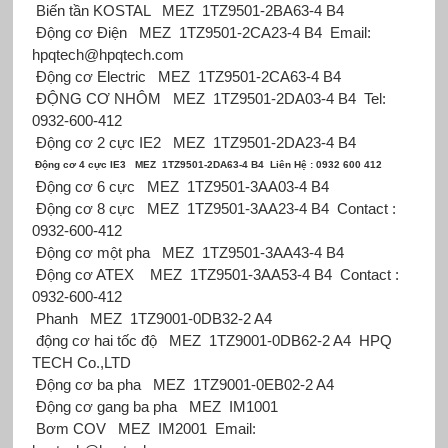
Biến tần KOSTAL
MEZ
1TZ9501-2BA63-4 B4
Động cơ Điện
MEZ
1TZ9501-2CA23-4 B4
Email:
hpqtech@hpqtech.com
Động cơ Electric
MEZ
1TZ9501-2CA63-4 B4
ĐỘNG CƠ NHÔM
MEZ
1TZ9501-2DA03-4 B4
Tel:
0932-600-412
Động cơ 2 cực IE2
MEZ
1TZ9501-2DA23-4 B4
Động cơ 4 cực IE3
MEZ
1TZ9501-2DA63-4 B4
Liên Hệ : 0932 600 412
Động cơ 6 cực
MEZ
1TZ9501-3AA03-4 B4
Động cơ 8 cực
MEZ
1TZ9501-3AA23-4 B4
Contact :
0932-600-412
Động cơ một pha
MEZ
1TZ9501-3AA43-4 B4
Động cơ ATEX
MEZ
1TZ9501-3AA53-4 B4
Contact :
0932-600-412
Phanh
MEZ
1TZ9001-0DB32-2 A4
động cơ hai tốc độ
MEZ
1TZ9001-0DB62-2 A4
HPQ
TECH Co.,LTD
Động cơ ba pha
MEZ
1TZ9001-0EB02-2 A4
Động cơ gang ba pha
MEZ
IM1001
Bơm COV
MEZ
IM2001
Email: