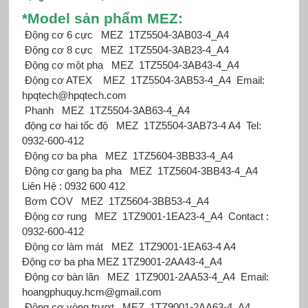
*Mod
el sản phẩm MEZ:
Động cơ 6 cực
MEZ
1TZ5504-3AB03-4_A4
Động cơ 8 cực
MEZ
1TZ5504-3AB23-4_A4
Động cơ một pha
MEZ
1TZ5504-3AB43-4_A4
Động cơ ATEX
MEZ
1TZ5504-3AB53-4_A4
Email:
hpqtech@hpqtech.com
Phanh
MEZ
1TZ5504-3AB63-4_A4
động cơ hai tốc độ
MEZ
1TZ5504-3AB73-4 A4
Tel:
0932-600-412
Động cơ ba pha
MEZ
1TZ5604-3BB33-4_A4
Động cơ gang ba pha
MEZ
1TZ5604-3BB43-4_A4
Liên Hệ : 0932 600 412
Bơm COV
MEZ
1TZ5604-3BB53-4_A4
Động cơ rung
MEZ
1TZ9001-1EA23-4_A4
Contact :
0932-600-412
Động cơ làm mát
MEZ
1TZ9001-1EA63-4 A4
Động cơ ba pha MEZ
1TZ9001-2AA43-4_A4
Động cơ bàn lăn
MEZ
1TZ9001-2AA53-4_A4
Email:
hoangphuquy.hcm@gmail.com
Động cơ vòng trượt
MEZ
1TZ9001-2AA63-4_A4