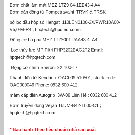
Bơm chất làm mát MEZ
1TZ9 04-1EB43-4 A4
Bơm dẫn động từ Pompetravaini
TRVK & TRSK
bộ lọc dầu hộp số Hengst
110LEN0100-2X/PWR10A00-
V5,0-M-R4 ; hpqtech@hpqtech.com
Động cơ ba pha MEZ
1TZ9001-2AA43-4_A4
Lọc thủy lực MP Filtri
FHP3202BAG2T2 Email:
hpqtech@hpqtech.com
Động cơ chìm Speroni
SX 100-17
Phanh điện từ Kendrion
OAC009.510501, stock code:
OAC009046 Phone: 0932-600-412
mâm cặp điện Autogrip
3W-08 Liên Hệ : 0932 600 412
Bơm truyền động Veljan
T6DM-B42-TL00-C1 ;
hpqtech@hpqtech.com
* Bảo hành Theo tiêu chuẩn nhà sản xuất