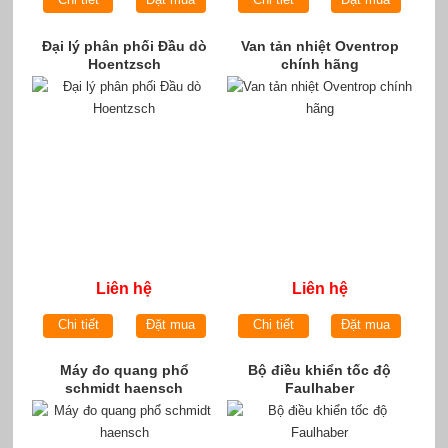
Đại lý phân phối Đầu dò
Van tản nhiệt Oventrop
Hoentzsch
chính hãng
Liên hệ
Liên hệ
Chi tiết
Đặt mua
Chi tiết
Đặt mua
Máy đo quang phổ
Bộ điều khiển tốc độ
schmidt haensch
Faulhaber