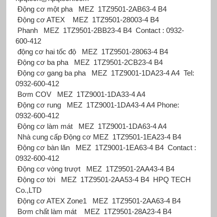
Động cơ một pha
MEZ
1TZ9501-2AB63-4 B4
Động cơ ATEX
MEZ
1TZ9501-28003-4 B4
Phanh
MEZ
1TZ9501-2BB23-4 B4
Contact : 0932-
600-412
động cơ hai tốc độ
MEZ
1TZ9501-28063-4 B4
Động cơ ba pha
MEZ
1TZ9501-2CB23-4 B4
Động cơ gang ba pha
MEZ
1TZ9001-1DA23-4 A4
Tel:
0932-600-412
Bơm COV
MEZ
1TZ9001-1DA33-4 A4
Động cơ rung
MEZ
1TZ9001-1DA43-4 A4
Phone:
0932-600-412
Động cơ làm mát
MEZ
1TZ9001-1DA63-4 A4
Nhà cung cấp Động cơ MEZ
1TZ9501-1EA23-4 B4
Động cơ bàn lăn
MEZ
1TZ9001-1EA63-4 B4
Contact :
0932-600-412
Động cơ vòng trượt
MEZ
1TZ9501-2AA43-4 B4
Động cơ tời
MEZ
1TZ9501-2AA53-4 B4
HPQ TECH
Co.,LTD
Động cơ ATEX Zone1
MEZ
1TZ9501-2AA63-4 B4
Bơm chất làm mát
MEZ
1TZ9501-28A23-4 B4