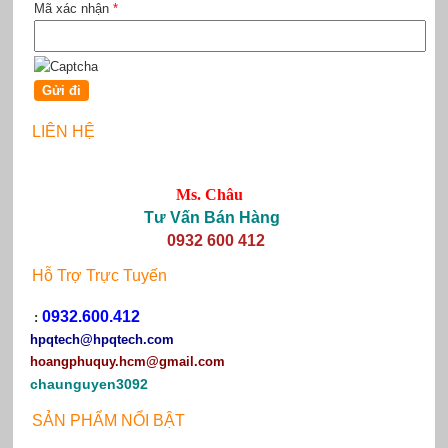
Mã xác nhận
*
LIÊN HỆ
Ms. Châu
Tư Vấn Bán Hàng
0932 600 412
Hỗ Trợ Trực Tuyến
0932.600.412
:
hpqtech
@hpqtech.com
hoangphuquy.hcm@gmail.com
chaunguyen3092
SẢN PHẨM NỔI BẬT