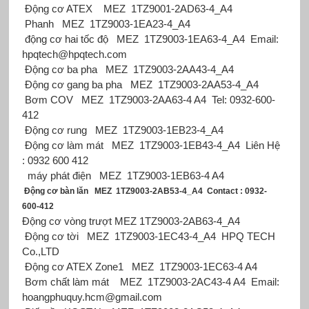
Động cơ ATEX
MEZ
1TZ9001-2AD63-4_A4
Phanh
MEZ
1TZ9003-1EA23-4_A4
động cơ hai tốc độ
MEZ
1TZ9003-1EA63-4_A4
Email:
hpqtech@hpqtech.com
Động cơ ba pha
MEZ
1TZ9003-2AA43-4_A4
Động cơ gang ba pha
MEZ
1TZ9003-2AA53-4_A4
Bơm COV
MEZ
1TZ9003-2AA63-4 A4
Tel: 0932-600-
412
Động cơ rung
MEZ
1TZ9003-1EB23-4_A4
Động cơ làm mát
MEZ
1TZ9003-1EB43-4_A4
Liên Hệ
: 0932 600 412
máy phát điện
MEZ
1TZ9003-1EB63-4 A4
Động cơ bàn lăn
MEZ
1TZ9003-2AB53-4_A4
Contact : 0932-
600-412
Động cơ vòng trượt MEZ
1TZ9003-2AB63-4_A4
Động cơ tời
MEZ
1TZ9003-1EC43-4_A4
HPQ TECH
Co.,LTD
Động cơ ATEX Zone1
MEZ
1TZ9003-1EC63-4 A4
Bơm chất làm mát
MEZ
1TZ9003-2AC43-4 A4
Email:
hoangphuquy.hcm@gmail.com