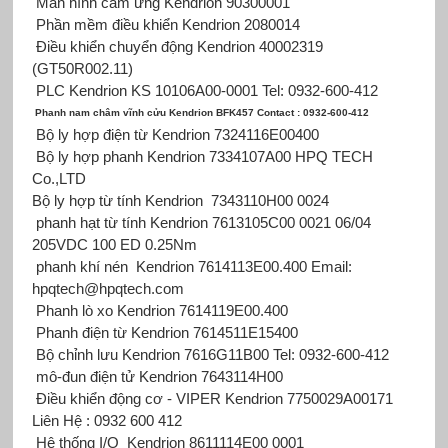
Màn hình cảm ứng Kendrion 90300001
Phần mềm điều khiển Kendrion 2080014
Điều khiển chuyển động Kendrion 40002319
(GT50R002.11)
PLC Kendrion KS 10106A00-0001 Tel: 0932-600-412
Phanh nam châm vĩnh cửu Kendrion BFK457 Contact : 0932-600-412
Bộ ly hợp điện từ Kendrion 7324116E00400
Bộ ly hợp phanh Kendrion 7334107A00 HPQ TECH
Co.,LTD
Bộ ly hợp từ tính Kendrion
7343110H00 0024
phanh hạt từ tính Kendrion 7613105C00 0021 06/04
205VDC 100 ED 0.25Nm
phanh khí nén Kendrion 7614113E00.400 Email:
hpqtech@hpqtech.com
Phanh lò xo Kendrion 7614119E00.400
Phanh điện từ Kendrion 7614511E15400
Bộ chỉnh lưu Kendrion 7616G11B00 Tel: 0932-600-412
mô-đun điện tử Kendrion 7643114H00
Điều khiển động cơ - VIPER Kendrion 7750029A00171
Liên Hệ : 0932 600 412
Hệ thống I/O Kendrion 8611114E00 0001