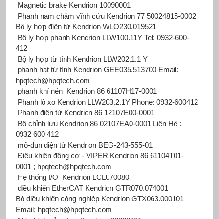
Magnetic brake Kendrion 10090001
Phanh nam châm vĩnh cửu Kendrion 77 50024815-0002
Bộ ly hợp điện từ Kendrion
WLO230.019521
Bộ ly hợp phanh Kendrion LLW100.11Y Tel: 0932-600-
412
Bộ ly hợp từ tính Kendrion LLW202.1.1 Y
phanh hạt từ tính Kendrion GEE035.513700 Email:
hpqtech@hpqtech.com
phanh khí nén Kendrion 86 61107H17-0001
Phanh lò xo Kendrion LLW203.2.1Y Phone: 0932-600412
Phanh điện từ Kendrion 86 12107E00-0001
Bộ chỉnh lưu Kendrion 86 02107EA0-0001 Liên Hệ :
0932 600 412
mô-đun điện tử Kendrion BEG-243-555-01
Điều khiển động cơ - VIPER Kendrion 86 61104T01-
0001 ; hpqtech@hpqtech.com
Hệ thống I/O Kendrion LCL070080
điều khiển EtherCAT Kendrion GTR070.074001
Bộ điều khiển công nghiệp Kendrion GTX063.000101
Email: hpqtech@hpqtech.com