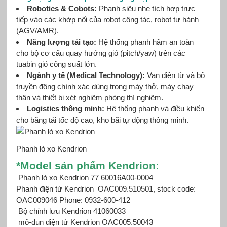
Robotics & Cobots:
Phanh siêu nhẹ tích hợp trực
tiếp vào các khớp nối của robot cộng tác, robot tự hành
(AGV/AMR).
Năng lượng tái tạo:
Hệ thống phanh hãm an toàn
cho bộ cơ cấu quay hướng gió (pitch/yaw) trên các
tuabin gió công suất lớn.
Ngành y tế (Medical Technology):
Van điện từ và bộ
truyền động chính xác dùng trong máy thở, máy chạy
thận và thiết bị xét nghiệm phòng thí nghiệm.
Logistics thông minh:
Hệ thống phanh và điều khiển
cho băng tải tốc độ cao, kho bãi tự động thông minh.
Phanh lò xo Kendrion
*Mod
el sản phẩm Kendrion:
Phanh lò xo Kendrion 77 60016A00-0004
Phanh điện từ Kendrion
OAC009.510501, stock code:
OAC009046 Phone: 0932-600-412
Bộ chỉnh lưu Kendrion 41060033
mô-đun điện tử Kendrion OAC005.50043