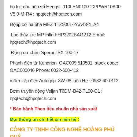
bộ lọc dầu hộp số Hengst
110LEN0100-2X/PWR10A00-
V5,0-M-R4 ; hpqtech@hpqtech.com
Động cơ ba pha MEZ
1TZ9001-2AA43-4_A4
Lọc thủy lực MP Filtri
FHP3202BAG2T2 Email:
hpqtech@hpqtech.com
Động cơ chìm Speroni
SX 100-17
Phanh điện từ Kendrion
OAC009.510501, stock code:
OAC009046 Phone: 0932-600-412
mâm cặp điện Autogrip
3W-08 Liên Hệ : 0932 600 412
Bơm truyền động Veljan
T6DM-B42-TL00-C1 ;
hpqtech@hpqtech.com
* Bảo hành Theo tiêu chuẩn nhà sản xuất
Mọi thông tin chi tiết xin
liên hệ
:
CÔNG TY TNHH CÔNG NGHỆ HOÀNG PHÚ
QUÝ