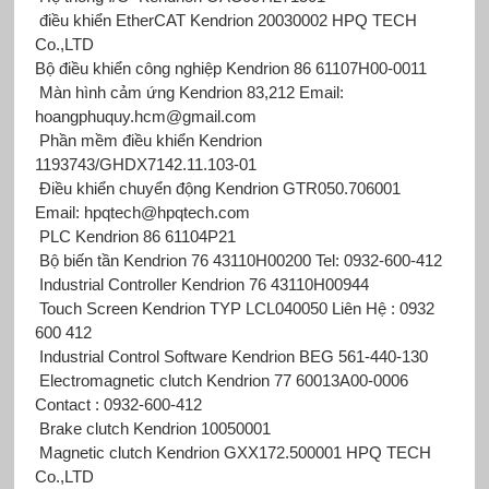
điều khiển EtherCAT Kendrion 20030002 HPQ TECH
Co.,LTD
Bộ điều khiển công nghiệp Kendrion 86 61107H00-0011
Màn hình cảm ứng Kendrion 83,212 Email:
hoangphuquy.hcm@gmail.com
Phần mềm điều khiển Kendrion
1193743/GHDX7142.11.103-01
Điều khiển chuyển động Kendrion GTR050.706001
Email: hpqtech@hpqtech.com
PLC Kendrion 86 61104P21
Bộ biến tần Kendrion 76 43110H00200 Tel: 0932-600-412
Industrial Controller Kendrion 76 43110H00944
Touch Screen Kendrion TYP LCL040050 Liên Hệ : 0932
600 412
Industrial Control Software Kendrion BEG 561-440-130
Electromagnetic clutch Kendrion 77 60013A00-0006
Contact : 0932-600-412
Brake clutch Kendrion 10050001
Magnetic clutch Kendrion GXX172.500001 HPQ TECH
Co.,LTD