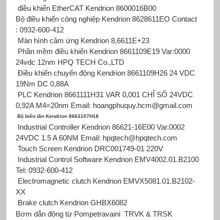
điều khiển EtherCAT Kendrion 8600016B00
Bộ điều khiển công nghiệp Kendrion 8628611EO Contact
: 0932-600-412
Màn hình cảm ứng Kendrion 8,6611E+23
Phần mềm điều khiển Kendrion 8661109E19 Var:0000
24vdc 12nm HPQ TECH Co.,LTD
Điều khiển chuyển động Kendrion 8661109H26 24 VDC
19Nm DC 0,88A
PLC Kendrion 8661111H31 VAR 0,001 CHỈ SỐ 24VDC
0,92A M4=20nm Email: hoangphuquy.hcm@gmail.com
Bộ biến tần Kendrion 8662107H18
Industrial Controller Kendrion 86621-16E00 Var.0002
24VDC 1.5 A 60NM Email: hpqtech@hpqtech.com
Touch Screen Kendrion DRC001749-01 220V
Industrial Control Software Kendrion EMV4002.01.B2100
Tel: 0932-600-412
Electromagnetic clutch Kendrion EMVX5081.01.B2102-
XX
Brake clutch Kendrion GHBX6082
Bơm dẫn động từ Pompetravaini
TRVK & TRSK