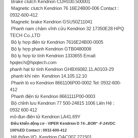
Brake clutch Kendrion CDR030.500001
Magnetic clutch Kendrion 76 16E24B00-006 Contact :
0932-600-412
Magnetic brake Kendrion GSU50Z11041
Phanh nam châm vĩnh cửu Kendrion 32 17350E28 HPQ
TECH Co.,LTD
Bộ ly hợp điện từ Kendrion 7616E24B00-0005
Bộ ly hợp phanh Kendrion GTB0480008
Bộ ly hợp từ tính Kendrion 1333655 Email:
hpqtech@hpqtech.com
phanh hạt từ tính Kendrion
GHBX6082.11.A0103-29
phanh khí nén Kendrion 14.105.12.10
Phanh lò xo Kendrion 8661106P00-0002 Tel: 0932-600-
412
Phanh điện từ Kendrion 8661111P00-0003
Bộ chỉnh lưu Kendrion 77 500-24815 1006 Liên Hệ :
0932 600 412
mô-đun điện tử Kendrion
LA41.69Y
Điều khiển động cơ - VIPER Kendrion D 74-..BOR* -F-24VDC
100%ED Contact : 0932-600-412
Hệ thống I/O Kendrion OAC007.271501