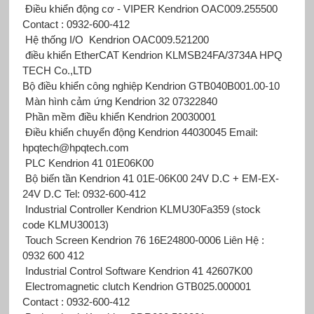
Điều khiển động cơ - VIPER Kendrion OAC009.255500
Contact : 0932-600-412
Hệ thống I/O Kendrion OAC009.521200
điều khiển EtherCAT Kendrion KLMSB24FA/3734A HPQ
TECH Co.,LTD
Bộ điều khiển công nghiệp Kendrion GTB040B001.00-10
Màn hình cảm ứng Kendrion 32 07322840
Phần mềm điều khiển Kendrion 20030001
Điều khiển chuyển động Kendrion 44030045 Email:
hpqtech@hpqtech.com
PLC Kendrion 41 01E06K00
Bộ biến tần Kendrion 41 01E-06K00 24V D.C + EM-EX-
24V D.C Tel: 0932-600-412
Industrial Controller Kendrion KLMU30Fa359 (stock
code KLMU30013)
Touch Screen Kendrion 76 16E24800-0006 Liên Hệ :
0932 600 412
Industrial Control Software Kendrion 41 42607K00
Electromagnetic clutch Kendrion GTB025.000001
Contact : 0932-600-412