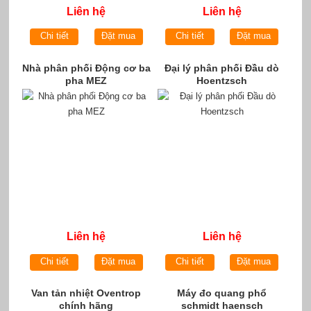
Liên hệ
Liên hệ
Chi tiết
Đặt mua
Chi tiết
Đặt mua
Nhà phân phối Động cơ ba
Đại lý phân phối Đầu dò
pha MEZ
Hoentzsch
Liên hệ
Liên hệ
Chi tiết
Đặt mua
Chi tiết
Đặt mua
Van tản nhiệt Oventrop
Máy đo quang phổ
chính hãng
schmidt haensch