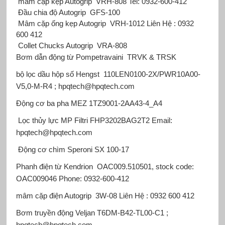
mâm cặp kẹp Autogrip VRH-808 Tel: 0932-600-412
Đầu chia độ Autogrip GFS-100
Mâm cặp ống kẹp Autogrip VRH-1012 Liên Hệ : 0932
600 412
Collet Chucks Autogrip VRA-808
Bơm dẫn động từ Pompetravaini
TRVK & TRSK
bộ lọc dầu hộp số Hengst
110LEN0100-2X/PWR10A00-
V5,0-M-R4 ; hpqtech@hpqtech.com
Động cơ ba pha MEZ
1TZ9001-2AA43-4_A4
Lọc thủy lực MP Filtri
FHP3202BAG2T2 Email:
hpqtech@hpqtech.com
Động cơ chìm Speroni
SX 100-17
Phanh điện từ Kendrion
OAC009.510501, stock code:
OAC009046 Phone: 0932-600-412
mâm cặp điện Autogrip
3W-08 Liên Hệ : 0932 600 412
Bơm truyền động Veljan
T6DM-B42-TL00-C1 ;
hpqtech@hpqtech.com