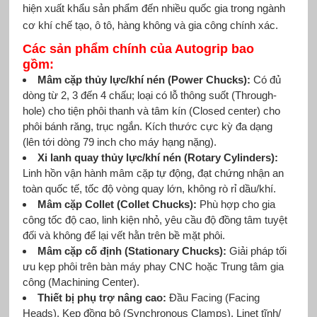
hiện xuất khẩu sản phẩm đến nhiều quốc gia trong ngành
cơ khí chế tạo, ô tô, hàng không và gia công chính xác.
Các sản phẩm chính của Autogrip bao
gồm:
Mâm cặp thủy lực/khí nén (Power Chucks):
Có đủ
dòng từ 2, 3 đến 4 chấu; loại có lỗ thông suốt (Through-
hole) cho tiện phôi thanh và tâm kín (Closed center) cho
phôi bánh răng, trục ngắn. Kích thước cực kỳ đa dạng
(lên tới dòng 79 inch cho máy hạng nặng).
Xi lanh quay thủy lực/khí nén (Rotary Cylinders):
Linh hồn vận hành mâm cặp tự động, đạt chứng nhận an
toàn quốc tế, tốc độ vòng quay lớn, không rò rỉ dầu/khí.
Mâm cặp Collet (Collet Chucks):
Phù hợp cho gia
công tốc độ cao, linh kiện nhỏ, yêu cầu độ đồng tâm tuyệt
đối và không để lại vết hằn trên bề mặt phôi.
Mâm cặp cố định (Stationary Chucks):
Giải pháp tối
ưu kẹp phôi trên bàn máy phay CNC hoặc Trung tâm gia
công (Machining Center).
Thiết bị phụ trợ nâng cao:
Đầu Facing (Facing
Heads), Kẹp đồng bộ (Synchronous Clamps), Linet tĩnh/