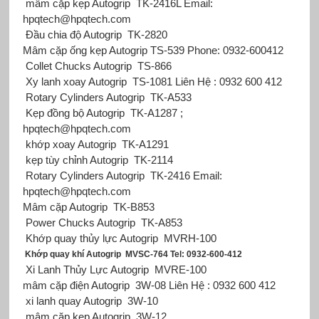
mâm cặp kẹp Autogrip TK-2416L Email:
hpqtech@hpqtech.com
Đầu chia độ Autogrip TK-2820
Mâm cặp ống kẹp Autogrip
TS-539 Phone: 0932-600412
Collet Chucks Autogrip TS-866
Xy lanh xoay Autogrip TS-1081 Liên Hệ : 0932 600 412
Rotary Cylinders Autogrip TK-A533
Kẹp đồng bộ Autogrip TK-A1287 ;
hpqtech@hpqtech.com
khớp xoay Autogrip TK-A1291
kẹp tùy chỉnh Autogrip TK-2114
Rotary Cylinders Autogrip TK-2416 Email:
hpqtech@hpqtech.com
Mâm cặp Autogrip TK-B853
Power Chucks Autogrip TK-A853
Khớp quay thủy lực Autogrip MVRH-100
Khớp quay khí Autogrip MVSC-764 Tel: 0932-600-412
Xi Lanh Thủy Lực Autogrip MVRE-100
mâm cặp điện Autogrip
3W-08 Liên Hệ : 0932 600 412
xi lanh quay Autogrip 3W-10
mâm cặp kẹp Autogrip 3W-12