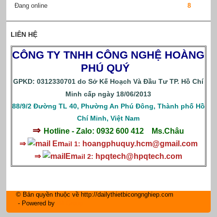
Đang online
8
LIÊN HỆ
CÔNG TY TNHH CÔNG NGHỆ HOÀNG
PHÚ QUÝ
GPKD: 0312330701 do Sở Kế Hoạch Và Đầu Tư TP. Hồ Chí
Minh cấp ngày 18/06/2013
88/9/2 Đường TL 40, Phường An Phú Đông, Thành phố Hồ
Chí Minh, Việt Nam
⇒
Hotline - Zalo: 0932 600 412
Ms.Châu
⇒
Em
hoangphuquy.hcm@gmail.com
ail 1:
⇒
Em
hpqtech
@hpqtech.com
ail 2:
© Bản quyền thuộc về http://dailythietbicongnghiep.com
- Powered by
IM Group