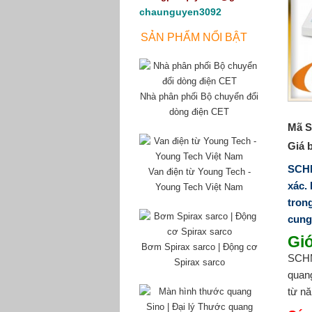
chaunguyen3092
SẢN PHẨM NỔI BẬT
Nhà phân phối Bộ chuyển đổi
dòng điện CET
Mã S
Giá 
SCHM
Van điện từ Young Tech -
xác.
Young Tech Việt Nam
tron
cung
Gi
Bơm Spirax sarco | Động cơ
SCHM
Spirax sarco
quang
từ nă