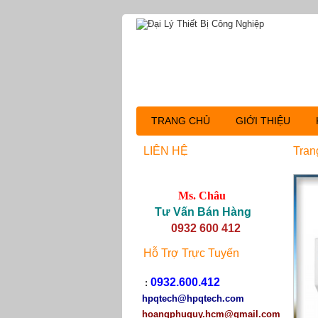
TRANG CHỦ
GIỚI THIỆU
LIÊN HỆ
Tran
Ms. Châu
Tư Vấn Bán Hàng
0932 600 412
Hỗ Trợ Trực Tuyến
0932.600.412
:
hpqtech
@hpqtech.com
hoangphuquy.hcm@gmail.com