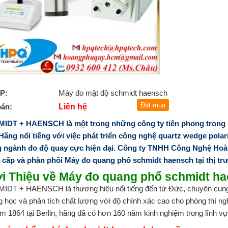
P:
Máy đo mật độ schmidt haensch
bán:
Liên hệ
IDT + HAENSCH là một trong những công ty tiên phong trong l
 Hãng nổi tiếng với việc phát triển công nghệ quartz wedge pola
g ngành đo độ quay cực hiện đại.
Công ty TNHH Công Nghệ Hoàn
 cấp và phân phối Máy đo quang phổ schmidt haensch tại thị tr
ới Thiệu về Máy đo quang phổ schmidt h
IDT + HAENSCH là thương hiệu nổi tiếng đến từ Đức, chuyên cung c
 học và phân tích chất lượng với độ chính xác cao cho phòng thí n
m 1864 tại Berlin, hãng đã có hơn 160 năm kinh nghiệm trong lĩnh v