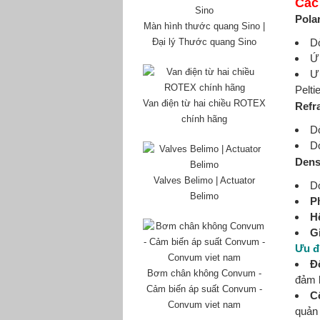
Các
Pola
Màn hình thước quang Sino |
Đại lý Thước quang Sino
D
Ứ
Ưu
Peltie
Van điện từ hai chiều ROTEX
Refr
chính hãng
Dò
Dò
Dens
Valves Belimo | Actuator
D
Belimo
P
H
G
Ưu đ
Đ
Bơm chân không Convum -
đảm b
Cảm biến áp suất Convum -
C
Convum viet nam
quản 