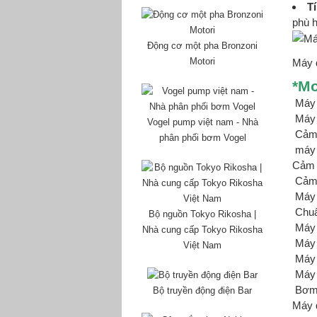
Tí
phù h
Động cơ một pha Bronzoni
Motori
Máy 
*M
Máy 
Máy 
Vogel pump việt nam - Nhà
Cảm 
phân phối bơm Vogel
máy 
Cảm 
Cảm b
Máy 
Chuẩ
Bộ nguồn Tokyo Rikosha |
Máy 
Nhà cung cấp Tokyo Rikosha
Máy 
Việt Nam
Máy 
Máy 
Bơm 
Bộ truyền động điện Bar
Máy 