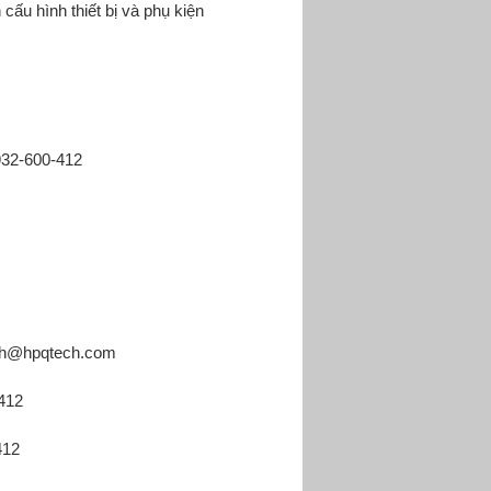
cấu hình thiết bị và phụ kiện
932-600-412
ech@hpqtech.com
412
412