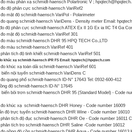
đo màu phản xạ schmidt-haensch Polartronic V ; hpqtech@hpqtech
đo độ phân cực schmidt-haensch VariRef2
đo mật độ schmidt-haensch VariPol - Polarimeter
đo quang schmidt-haensch VariDens - Density meter Email: hpqt
đo độ phân cực schmidt-haensch ATEX Ex II 1G Ex ia IIC T4 Ga Con
đo mật độ schmidt-haensch VariRef 301
đo màu schmidt-haensch
DHR 95 HPQ TECH Co.,LTD
đo màu schmidt-haensch VariRef 401
hân tích độ tinh khiết schmidt-haensch VariRef 501
o khúc xạ schmidt-haensch iPR FS Email: hpqtech@hpqtech.com
đo khúc xạ toàn dải schmidt-haensch VariRef 601
biến nội tuyến schmidt-haensch VariDens C
đo quang phổ schmidt-haensch
ID-N° 17643 Tel: 0932-600-412
ồng độ schmidt-haensch ID-N° 17645
biến bôi trơn schmidt-haensch DHR 95 (Standard Model) - Code nu
đo khúc xạ schmidt-haensch DHR Honey - Code number 16009
n độ trực tuyến schmidt-haensch DHR Wine - Code number 16010
phân tích độ đục schmidt-haensch DHR Oe - Code number 16011 Co
phân tích tro schmidt-haensch DHR Saline -Code number 16012
đo nồng độ cồn schmidt-haensch DHR Aqua - Code number 1601