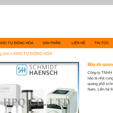
KHO TỰ ĐỘNG HÓA
SẢN PHẨM
LIÊN HỆ
TIN TỨC
g chủ
»
KHO TỰ ĐỘNG HÓA
Máy đo quan
Công ty TNHH 
hào là nhà cun
quang phổ schmi
Nam. Liên hệ 