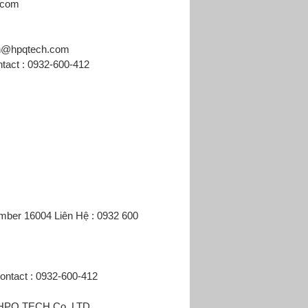
.com
ech@hpqtech.com
tact : 0932-600-412
mber 16004 Liên Hệ : 0932 600
ntact : 0932-600-412
3 HPQ TECH Co.,LTD