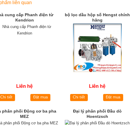
phẩm liên quan
hà cung cấp Phanh điện từ
bộ lọc dầu hộp số Hengst chính
Kendrion
hãng
Liên hệ
Liên hệ
Chi tiết
Đặt mua
Chi tiết
Đặt mua
 phân phối Động cơ ba pha
Đại lý phân phối Đầu dò
MEZ
Hoentzsch