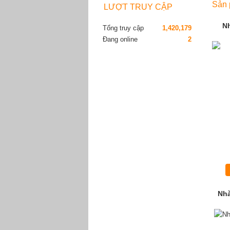
Sản 
LƯỢT TRUY CẬP
N
Tổng truy cập
1,420,179
Đang online
2
Nhà