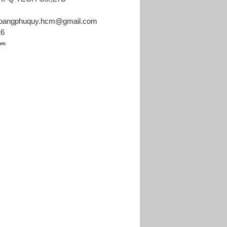
hoangphuquy.hcm@gmail.com
16
com