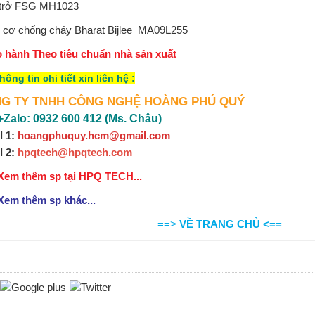
 trở FSG
MH1023
 cơ chống cháy Bharat Bijlee
MA09L255
o hành Theo tiêu chuẩn nhà sản xuất
hông tin chi tiết xin
liên hệ
:
G TY TNHH CÔNG NGHỆ HOÀNG PHÚ QUÝ
Zalo: 0932 600 412 (Ms. Châu)
l 1:
hoangphuquy.hcm@gmail.com
l 2
:
hpqtech@hpqtech
.
com
Xem thêm sp tại HPQ TECH...
Xem thêm sp khác...
==>
VỀ TRANG CHỦ <==