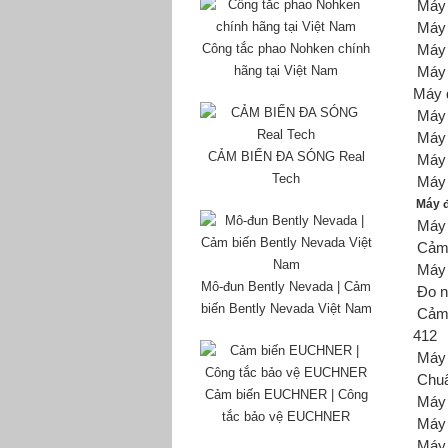
Máy 
Máy 
Công tắc phao Nohken chính
Máy 
hãng tại Việt Nam
Máy 
Máy 
Máy 
Máy 
CẢM BIẾN ĐA SÓNG Real
Máy 
Tech
Máy p
Máy đ
Máy 
Cảm 
Máy 
Mô-đun Bently Nevada | Cảm
Đo n
biến Bently Nevada Việt Nam
Cảm 
412
Máy 
Chuẩ
Cảm biến EUCHNER | Công
Máy 
tắc bảo vệ EUCHNER
Máy 
Máy 