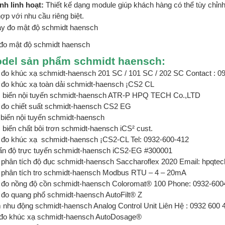
nh linh hoạt:
Thiết kế dạng module giúp khách hàng có thể tùy chỉnh 
ợp với nhu cầu riêng biệt.
đo mật độ schmidt haensch
od
el sản phẩm schmidt haensch:
đo khúc xạ schmidt-haensch 201 SC / 101 SC / 202 SC Contact : 0
đo khúc xạ toàn dải schmidt-haensch ¡CS2 CL
biến nội tuyến schmidt-haensch ATR-P HPQ TECH Co.,LTD
đo chiết suất schmidt-haensch CS2 EG
biến nội tuyến schmidt-haensch
iến chất bôi trơn schmidt-haensch iCS² cust.
đo khúc xạ schmidt-haensch ¡CS2-CL Tel: 0932-600-412
n độ trực tuyến schmidt-haensch iCS2-EG #300001
phân tích độ đục schmidt-haensch Saccharoflex 2020 Email: hpqt
phân tích tro schmidt-haensch Modbus RTU – 4 – 20mA
đo nồng độ cồn schmidt-haensch Coloromat® 100 Phone: 0932-600
đo quang phổ schmidt-haensch AutoFilt® Z
nhu động schmidt-haensch Analog Control Unit Liên Hệ : 0932 600 
đo khúc xạ schmidt-haensch
AutoDosage®