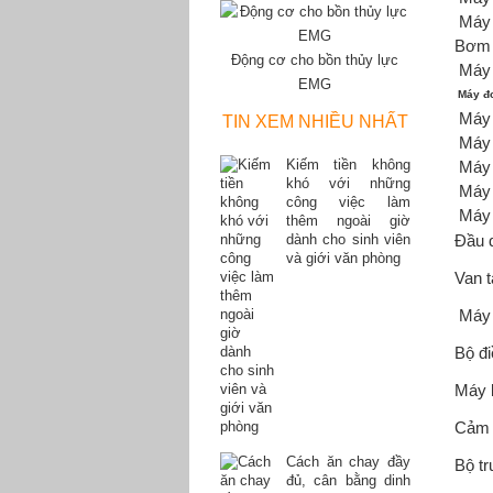
Máy 
Bơm 
Động cơ cho bồn thủy lực
Máy 
EMG
Máy đo
Máy 
TIN XEM NHIỀU NHẤT
Máy 
Kiếm tiền không
Máy 
khó với những
Máy 
công việc làm
Máy 
thêm ngoài giờ
dành cho sinh viên
Đầu 
và giới văn phòng
Van t
Máy 
Bộ đi
Máy 
Cảm 
Cách ăn chay đầy
Bộ tr
đủ, cân bằng dinh