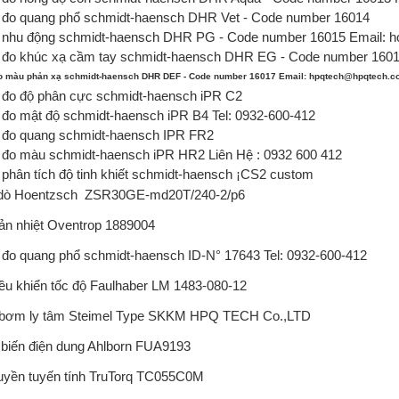
đo quang phổ schmidt-haensch DHR Vet - Code number 16014
nhu động schmidt-haensch
DHR PG - Code number 16015 Email: 
đo khúc xạ cầm tay schmidt-haensch DHR EG - Code number 160
 màu phản xạ schmidt-haensch DHR DEF - Code number 16017 Email: hpqtech@hpqtech.
đo độ phân cực schmidt-haensch iPR C2
đo mật độ schmidt-haensch iPR B4 Tel: 0932-600-412
đo quang schmidt-haensch IPR FR2
đo màu schmidt-haensch iPR HR2 Liên Hệ : 0932 600 412
phân tích độ tinh khiết schmidt-haensch ¡CS2 custom
dò Hoentzsch
ZSR30GE-md20T/240-2/p6
ản nhiệt Oventrop
1889004
đo quang phổ schmidt-haensch
ID-N° 17643 Tel: 0932-600-412
ều khiển tốc độ Faulhaber
LM 1483-080-12
bơm ly tâm Steimel
Type SKKM HPQ TECH Co.,LTD
biến điện dung Ahlborn
FUA9193
uyền tuyến tính TruTorq
TC055C0M