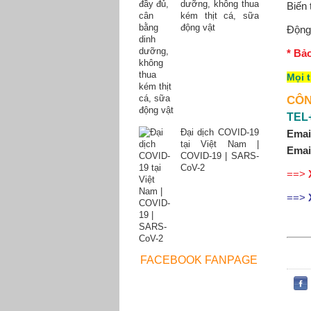
dưỡng, không thua
Biến
kém thịt cá, sữa
động vật
Động
* Bả
Mọi t
CÔN
TEL+
Đại dịch COVID-19
Emai
tại Việt Nam |
Emai
COVID-19 | SARS-
CoV-2
==>
==>
FACEBOOK FANPAGE