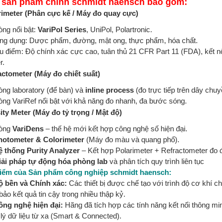
 sản phẩm chính schmidt haensch bao gồm:
rimeter (Phân cực kế / Máy đo quay cực)
òng nổi bật:
VariPol Series
, UniPol, Polartronic.
ng dụng: Dược phẩm, đường, mật ong, thực phẩm, hóa chất.
 điểm: Độ chính xác cực cao, tuân thủ 21 CFR Part 11 (FDA), kết nối
r.
actometer (Máy đo chiết suất)
ng laboratory (để bàn) và
inline process
(đo trực tiếp trên dây chuy
ng VariRef nổi bật với khả năng đo nhanh, đa bước sóng.
ity Meter (Máy đo tỷ trọng / Mật độ)
òng
VariDens
– thế hệ mới kết hợp công nghệ số hiện đại.
hotometer & Colorimeter
(Máy đo màu và quang phổ).
ệ thống Purity Analyzer
– Kết hợp Polarimeter + Refractometer đo đ
iải pháp tự động hóa phòng lab
và phân tích quy trình liên tục
iểm của Sản phẩm công nghiệp schmidt haensch:
ộ bền và Chính xác:
Các thiết bị được chế tạo với trình độ cơ khí c
ảo kết quả tin cậy trong nhiều thập kỷ.
ông nghệ hiện đại:
Hãng đã tích hợp các tính năng kết nối thông min
lý dữ liệu từ xa (Smart & Connected).