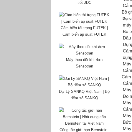
tiết JDC
Cảm 
Bộ gh
Dụng 
máy 
Cảm biến tải trọng FUTEK |
Bộ 
Cảm biến áp suất FUTEK
Đầu
Dụng
Cảm
dụng
Máy theo dõi khí đơn
Máy 
Sensotran
Cảm 
Cảm 
Cảm 
Máy 
Đại Lý SANKQ Việt Nam | Bộ
Đo n
đếm số SANKQ
Máy 
Cảm 
Máy 
Bức 
Máy 
Công tắc giới hạn Bernstein |