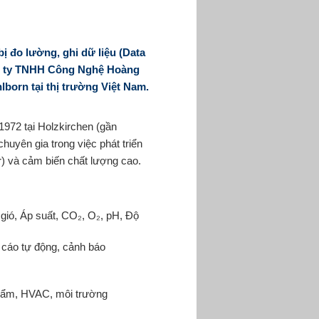
ị đo lường, ghi dữ liệu (Data
g ty TNHH Công Nghệ Hoàng
born tại thị trường Việt Nam.
972 tại Holzkirchen (gần
huyên gia trong việc phát triển
er) và cảm biến chất lượng cao.
 gió, Áp suất, CO₂, O₂, pH, Độ
o cáo tự động, cảnh báo
phẩm, HVAC, môi trường