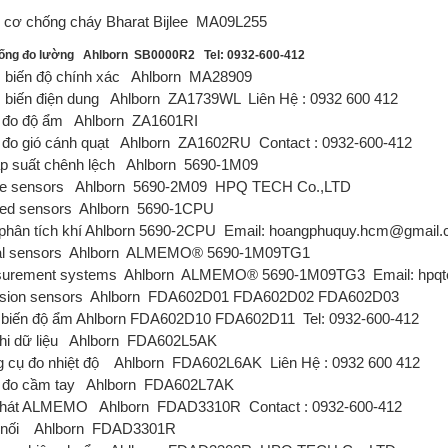
 cơ chống cháy Bharat Bijlee
MA09L255
ống đo lường
Ahlborn
SB0000R2
Tel: 0932-600-412
biến độ chính xác
Ahlborn
MA28909
biến điện dung
Ahlborn
ZA1739WL
Liên Hệ : 0932 600 412
đo độ ẩm
Ahlborn
ZA1601RI
đo gió cánh quạt
Ahlborn
ZA1602RU
Contact : 0932-600-412
p suất chênh lệch
Ahlborn
5690-1M09
e sensors
Ahlborn
5690-2M09
HPQ TECH Co.,LTD
red sensors
Ahlborn
5690-1CPU
hân tích khí Ahlborn
5690-2CPU
Email: hoangphuquy.hcm@gmail
al sensors
Ahlborn
ALMEMO® 5690-1M09TG1
urement systems
Ahlborn
ALMEMO® 5690-1M09TG3
Email: hpq
sion sensors
Ahlborn
FDA602D01 FDA602D02 FDA602D03
biến độ ẩm Ahlborn
FDA602D10 FDA602D11
Tel: 0932-600-412
i dữ liệu
Ahlborn
FDA602L5AK
 cụ đo nhiệt độ
Ahlborn
FDA602L6AK
Liên Hệ : 0932 600 412
đo cầm tay
Ahlborn
FDA602L7AK
phát ALMEMO
Ahlborn
FDAD3310R
Contact : 0932-600-412
 nối
Ahlborn
FDAD3301R