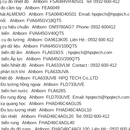
 cụ đo nhiệt độ
Ahlborn
FSA084VR40S01
Tel: 0932-600-412
đo cầm tay
Ahlborn
FEA6049
phát ALMEMO
Ahlborn
FSA084D40S01
Email: hpqtech@hpqtech.
 nối
Ahlborn
FVA645GV18QT5
 cụ hiệu chuẩn
Ahlborn
OM9760AG7
Phone: 0932-600412
 biến
Ahlborn
FVA645GV40QT5
 cụ đo lường
Ahlborn
OA9613K05
Liên Hệ : 0932 600 412
ghi dữ liệu
Ahlborn
FVA645GV100QT5
biến độ ẩm
Ahlborn
FLA633GS
; hpqtech@hpqtech.com
biến Áp lực
Ahlborn
FVA645GV200QT5
biến Nhiệt độ
Ahlborn
FLA633VLM
Contact : 0932-600-412
phân tích khí
Ahlborn
FLA633UVA
hiệt độ
Ahlborn
FLA633UVB
HPQ TECH Co.,LTD
Đo lường hồng ngoại
Ahlborn
FLD733UVE
biến hơi nước
Ahlborn
FLA628S
Đo rung động
Ahlborn
FLD703UVE
Email: hpqtech@hpqtech.com
xạ quang học
Ahlborn
FHAD46C4AGL05
Đo lưu lượng nhiệt
Ahlborn
FHAD46C4AGL10
tản nhiệt
Ahlborn
FHAD46C4AGL20
Tel: 0932-600-412
biến rung
Ahlborn
FHAD46C4AGL40
biến đo độ rung
Ahlborn
FHAD46C4AGL100
Liên Hệ : 0932 600 