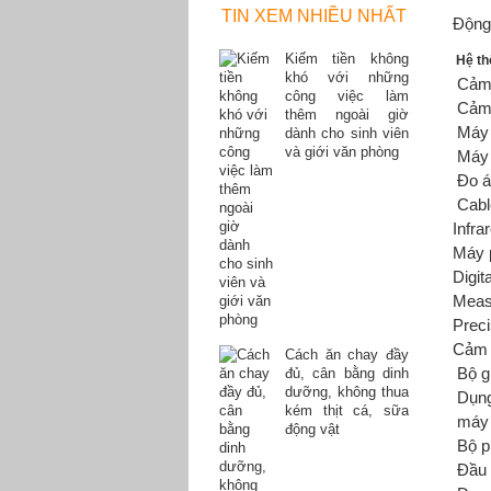
TIN XEM NHIỀU NHẤT
Động
Kiếm tiền không
Hệ th
khó với những
Cảm 
công việc làm
Cảm 
thêm ngoài giờ
Máy 
dành cho sinh viên
và giới văn phòng
Máy 
Đo á
Cabl
Infra
Máy p
Digit
Meas
Preci
Cảm 
Cách ăn chay đầy
Bộ gh
đủ, cân bằng dinh
dưỡng, không thua
Dụng
kém thịt cá, sữa
máy 
động vật
Bộ 
Đầu