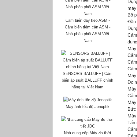
Dụng
máy 
Bộ 
Cảm biến dây kéo ASM -
Đầu
Cảm biến tiệm cận ASM -
Dụng
Nhà phân phối ASM Việt
Cảm
Nam
dụng
Máy 
Cảm 
Cảm 
Cảm 
SENSORS BALLUFF | Cảm
Máy 
biến áp suất BALLUFF chính
Đo n
hãng tại Việt Nam
Máy 
Cảm 
Máy 
Máy ảnh tốc độ Jenoptik
Bức 
Máy 
Tấm 
Cảm 
Nhà cung cấp Máy đo thời
Cảm 