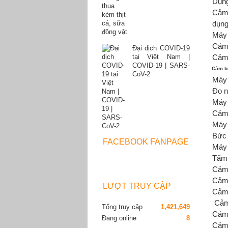
Dụng
Cảm
dụng
Máy 
Cảm 
Đại dịch COVID-19
tại Việt Nam |
Cảm 
COVID-19 | SARS-
Cảm bi
CoV-2
Máy 
Đo n
Máy 
Cảm 
Máy 
Bức 
FACEBOOK FANPAGE
Máy 
Tấm 
Cảm 
Cảm 
LƯỢT TRUY CẬP
Cảm 
Cảm
Tổng truy cập
1,421,649
Cảm 
Đang online
8
Cảm 