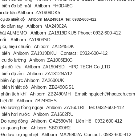
biến đo bề mặt
Ahlborn
FH0D46C
i dữ liệu Ahlborn
ZA1909DK5
cụ đo nhiệt độ
Ahlborn
MA24901A
Tel: 0932-600-412
đo cầm tay
Ahlborn
MA24902A
phát ALMEMO
Ahlborn
ZA1919DKU5
Phone: 0932-600-412
 nối
Ahlborn
ZA1904SD
 cụ hiệu chuẩn
Ahlborn
ZA1945DK
 biến
Ahlborn
ZA1919DKU
Contact : 0932-600-412
 cụ đo lường
Ahlborn
ZA1006EKG
ghi dữ liệu
Ahlborn
ZA1904SD
HPQ TECH Co.,LTD
biến độ ẩm
Ahlborn
ZA1312NA12
biến Áp lực Ahlborn
ZA2690UK
biến Nhiệt độ
Ahlborn
ZB2490GS1
phân tích khí
Ahlborn
ZB2490MH
Email: hpqtech@hpqtech.com
hiệt độ
Ahlborn
ZB2490HS
Đo lường hồng ngoại
Ahlborn
ZA1601RI
Tel: 0932-600-412
biến hơi nước
Ahlborn
ZA1602RU
Đo rung động
Ahlborn
OA2590VN
Liên Hệ : 0932 600 412
xạ quang học
Ahlborn
SB0000R2
Đo lưu lượng nhiệt
Ahlborn
MA25902A
Contact : 0932-600-412