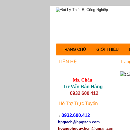
TRANG CHỦ
GIỚI THIỆU
LIÊN HỆ
Tran
Ms. Châu
Tư Vấn Bán Hàng
0932 600 412
Hỗ Trợ Trực Tuyến
0932.600.412
:
hpqtech
@hpqtech.com
hoangphuquy.hcm@gmail.com