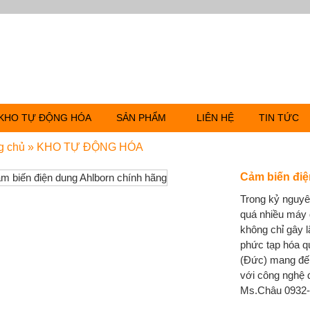
KHO TỰ ĐỘNG HÓA
SẢN PHẨM
LIÊN HỆ
TIN TỨC
g chủ
»
KHO TỰ ĐỘNG HÓA
Cảm biến điệ
Trong kỷ nguyê
quá nhiều máy 
không chỉ gây 
phức tạp hóa qu
(Đức) mang đến 
với công nghệ
Ms.Châu 0932-