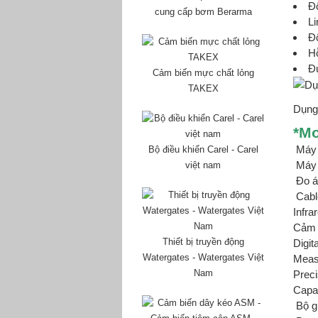
Độ
cung cấp bơm Berarma
Li
Đ
Hỗ
Đư
Cảm biến mực chất lỏng
TAKEX
Dụng 
*M
Máy 
Bộ điều khiển Carel - Carel
Máy 
việt nam
Đo á
Cabl
Infra
Cảm 
Thiết bị truyền động
Digit
Watergates - Watergates Việt
Meas
Nam
Preci
Capa
Bộ gh