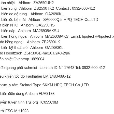
tản nhiệt
Ahlborn
ZA2690UK2
biến rung
Ahlborn
ZB2590TK2
Contact : 0932-600-412
biến đo độ rung
Ahlborn
OA2690KL
biến đo bề mặt
Ahlborn
SA0000Q5
HPQ TECH Co.,LTD
 biến NTC
Ahlborn
OA2290HS
biến cáp
Ahlborn
MA26908AKSU
biến hồng ngoại
Ahlborn
MA26908AKS
Email: hpqtech@hpqtech
dò hồng ngoại
Ahlborn
ZB2590UK
biến kỹ thuật số
Ahlborn
OA2890KL
dò Hoentzsch
ZSR30GE-md20T/240-2/p6
ản nhiệt Oventrop
1889004
đo quang phổ schmidt-haensch
ID-N° 17643 Tel: 0932-600-412
ều khiển tốc độ Faulhaber
LM 1483-080-12
bơm ly tâm Steimel
Type SKKM HPQ TECH Co.,LTD
biến điện dung Ahlborn
FUA9193
uyền tuyến tính TruTorq
TC055C0M
 trở FSG
MH1023