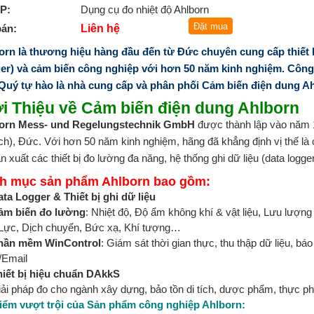
P:
Dụng cụ đo nhiệt độ Ahlborn
bán:
Liên hệ
born
là thương hiệu hàng đầu đến từ Đức chuyên cung cấp thiết b
er) và cảm biến công nghiệp với hơn 50 năm kinh nghiệm
. Côn
Quý tự hào là nhà cung cấp và phân phối Cảm biến điện dung Ahl
i Thiệu về Cảm biến điện dung Ahlborn
orn Mess- und Regelungstechnik GmbH
được thành lập vào năm 1
h), Đức. Với hơn 50 năm kinh nghiệm, hãng đã khẳng định vị thế là c
n xuất các thiết bị đo lường đa năng, hệ thống ghi dữ liệu (data logg
h mục sản phẩm Ahlborn bao gồm:
ata Logger & Thiết bị ghi dữ liệu
ảm biến đo lường
: Nhiệt độ, Độ ẩm không khí & vật liệu, Lưu lượng
 Lực, Dịch chuyển, Bức xạ, Khí tượng…
hần mềm WinControl
: Giám sát thời gian thực, thu thập dữ liệu, bá
Email
hiết bị hiệu chuẩn DAkkS
iải pháp đo cho ngành xây dựng, bảo tồn di tích, dược phẩm, thực 
iểm vượt trội của Sản phẩm công nghiệp Ahlborn: