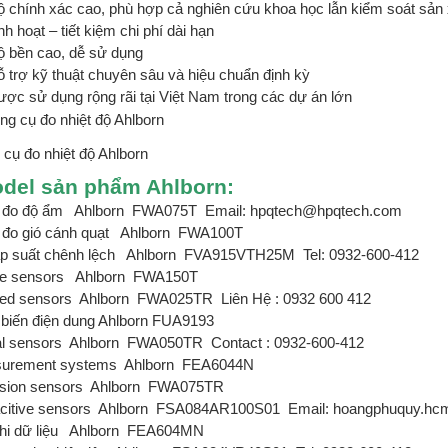
 chính xác cao, phù hợp cả nghiên cứu khoa học lẫn kiểm soát sản 
nh hoạt – tiết kiệm chi phí dài hạn
ộ bền cao, dễ sử dụng
 trợ kỹ thuật chuyên sâu và hiệu chuẩn định kỳ
ợc sử dụng rộng rãi tại Việt Nam trong các dự án lớn
cụ đo nhiệt độ Ahlborn
od
el sản phẩm Ahlborn:
đo độ ẩm
Ahlborn
FWA075T
Email: hpqtech@hpqtech.com
đo gió cánh quạt
Ahlborn
FWA100T
p suất chênh lệch
Ahlborn
FVA915VTH25M
Tel: 0932-600-412
e sensors
Ahlborn
FWA150T
red sensors
Ahlborn
FWA025TR
Liên Hệ : 0932 600 412
biến điện dung Ahlborn
FUA9193
al sensors
Ahlborn
FWA050TR
Contact : 0932-600-412
urement systems
Ahlborn
FEA6044N
sion sensors
Ahlborn
FWA075TR
citive sensors
Ahlborn
FSA084AR100S01
Email: hoangphuquy.h
i dữ liệu
Ahlborn
FEA604MN