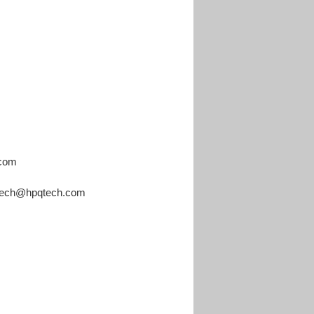
.com
tech@hpqtech.com