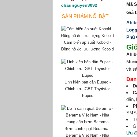
Mã S
chaunguyen3092
Giá 
SẢN PHẨM NỔI BẬT
Ahl
Logg
Phú 
Cảm biến áp suất Kobold -
Giớ
Đồng hồ đo lưu lượng Kobold
Ahlb
Munic
và sả
Dan
Linh kiện bán dẫn Eupec -
D
Chỉnh lưu IGBT Thyristor
C
Eupec
dẫn,
P
SMS/
T
G
Bơm cánh quạt Berarma -
Ưu đ
Berarma Việt Nam - Nhà