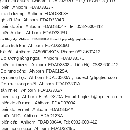
 cụ hiệu chuẩn
Ahlborn
FDAD3302R
HPQ TECH Co.,LTD
 biến
Ahlborn
FDAD3323R
 cụ đo lường
Ahlborn
FDAD3303R
ghi dữ liệu
Ahlborn
FDAD3334R
biến độ ẩm
Ahlborn
FDAD3304R
Tel: 0932-600-412
biến Áp lực
Ahlborn
FDAD3345U
ến Nhiệt độ
Ahlborn
FDAD3305U
Email: hpqtech@hpqtech.com
phân tích khí
Ahlborn
FDAD3306U
hiệt độ
Ahlborn
ZA9090VKC5
Phone: 0932-600412
Đo lường hồng ngoại
Ahlborn
FDAD3307U
biến hơi nước
Ahlborn
FDAD3308U
Liên Hệ : 0932 600 412
Đo rung động
Ahlborn
FDA612SA
xạ quang học
Ahlborn
FDAD3300A
; hpqtech@hpqtech.com
Đo lưu lượng nhiệt
Ahlborn
FDAD3301A
tản nhiệt
Ahlborn
FDAD3302A
biến rung
Ahlborn
FDAD3323A
Email: hpqtech@hpqtech.com
biến đo độ rung
Ahlborn
FDAD3303A
biến đo bề mặt
Ahlborn
FDAD3334A
 biến NTC
Ahlborn
FDAD12SA
biến cáp
Ahlborn
FDAD3304A
Tel: 0932-600-412
biến hồng ngoại
Ahlborn
FDAD3345U