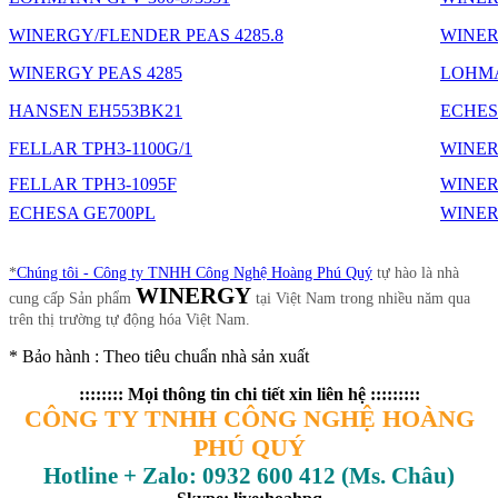
WINERGY/FLENDER PEAS 4285.8
WINER
WINERGY PEAS 4285
LOHMA
HANSEN EH553BK21
ECHES
FELLAR TPH3-1100G/1
WINER
FELLAR TPH3-1095F
WINER
ECHESA GE700PL
WINER
*
Chúng tôi - Công ty TNHH Công Nghệ Hoàng Phú Quý
tự hào là nhà
WINERGY
cung cấp Sản phẩm
tại Việt Nam trong nhiều năm qua
trên thị trường tự động hóa Việt Nam.
* Bảo hành : Theo tiêu chuẩn nhà sản xuất
:::::::: Mọi thông tin chi tiết xin liên hệ :::::::::
CÔNG TY TNHH CÔNG NGHỆ HOÀNG
PHÚ QUÝ
Hotline + Zalo: 0932 600 412 (Ms. Châu)