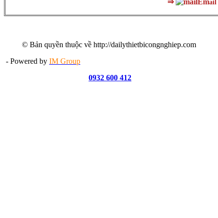
⇒
Em
ail
© Bản quyền thuộc về http://dailythietbicongnghiep.com
- Powered by
IM Group
0932 600 412