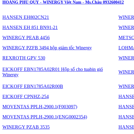
HOÀNG PHÚ QUÝ - WINERGY Việt Nam - Ms.Châu 0932600412
HANSEN EH802CN21
WINER
HANSEN EH 851 BN91-21
WINER
WINERGY PEAB 4456
METSO
WINERGY PZFB 3494 hộp giảm tốc Winergy
LOHMAN
REXROTH GPV 530
WINER
EICKOFF EBN1785A02R01 Hộp số cho tuabin gió
WINER
Winergy
EICKOFF EBN1785A02R00B
WINER
EICKOFF CPNHZ-254
HANSE
MOVENTAS PPLH-2900.1(F003097)
HANSE
MOVENTAS PPLH-2900.1(ENG0002354)
HANSE
WINERGY PZAB 3535
HANSE