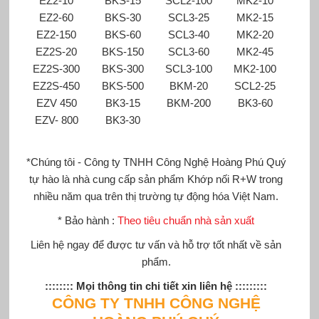
EZ2-10
BKS-15
SCL2-100
MK2-10
EZ2-60
BKS-30
SCL3-25
MK2-15
EZ2-150
BKS-60
SCL3-40
MK2-20
EZ2S-20
BKS-150
SCL3-60
MK2-45
EZ2S-300
BKS-300
SCL3-100
MK2-100
EZ2S-450
BKS-500
BKM-20
SCL2-25
EZV 450
BK3-15
BKM-200
BK3-60
EZV- 800
BK3-30
*Chúng tôi - Công ty TNHH Công Nghệ Hoàng Phú Quý
tự hào là nhà cung cấp sản phẩm
Khớp nối
R+W
trong
nhiều năm qua trên thị trường tự động hóa Việt Nam.
* Bảo hành :
Theo tiêu chuẩn nhà sản xuất
Liên hệ ngay để được tư vấn và hỗ trợ tốt nhất về sản
phẩm.
:::::::: Mọi thông tin chi tiết xin liên hệ :::::::::
CÔNG TY TNHH CÔNG NGHỆ