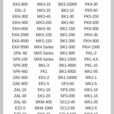
EK2-800
MK3-15
BK3-10000
PK4-30
EKL-2
MK3-20
BK1-15
PK5-60
EKH-300
MK3-45
BK1-30
PK5-150
EKH-450
MK3-100
BK1-60
PK6-200
EKH-800
MKS-45
BK1-150
PK6-300
EK6-2500
MKS-100
BK1-200
PKH-30
EK6-4500
MKS-150
BK1-300
PKH-800
EK6-9500
MK4 Series
BK1-500
PKH-1500
SP6- 60
MK5 Series
BK1-800
PKL-2
SP6-150
MK6 Series
BK1-1500
PKL-4.5
SP6-300
BKL-3
BK1-4000
PKL-10
SP6-450
FK1
BK1-6000
MK1-05
ZAE-500
EK1-2
BK1-10000
MK1-1
ZAE-800
EK1-5
SP3-60
MK1-5
ZAL-10
EK1-10
SP3-150
MK1-10
ZAL-30
EK1-20
SP3-200
MK1-15
ZAL-60
BKM-400
SCL2-40
MK1-20
EZ2-5
BKM-1000
SCL2-60
MK2-5