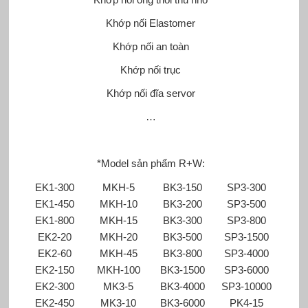
Khớp nối Elastomer
Khớp nối an toàn
Khớp nối trục
Khớp nối đĩa servor
…
*Model sản phẩm R+W:
EK1-300
MKH-5
BK3-150
SP3-300
EK1-450
MKH-10
BK3-200
SP3-500
EK1-800
MKH-15
BK3-300
SP3-800
EK2-20
MKH-20
BK3-500
SP3-1500
EK2-60
MKH-45
BK3-800
SP3-4000
EK2-150
MKH-100
BK3-1500
SP3-6000
EK2-300
MK3-5
BK3-4000
SP3-10000
EK2-450
MK3-10
BK3-6000
PK4-15