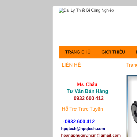
TRANG CHỦ
GIỚI THIỆU
LIÊN HỆ
Tran
Ms. Châu
Tư Vấn Bán Hàng
0932 600 412
Hỗ Trợ Trực Tuyến
0932.600.412
:
hpqtech
@hpqtech.com
hoangphuquy.hcm@gmail.com