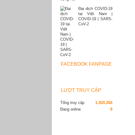
Đại dịch COVID-19
tại Việt Nam |
COVID-19 | SARS-
CoV-2
FACEBOOK FANPAGE
LƯỢT TRUY CẬP
Tổng truy cập
1,420,266
Đang online
8