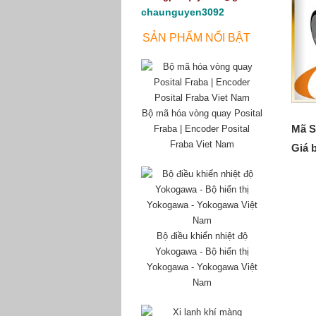
chaunguyen3092
SẢN PHẨM NỔI BẬT
Bộ mã hóa vòng quay Posital
Mã S
Fraba | Encoder Posital
Fraba Viet Nam
Giá 
Bộ điều khiển nhiệt độ
Yokogawa - Bộ hiển thị
Yokogawa - Yokogawa Việt
Nam