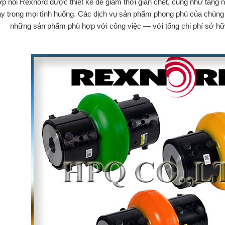
p nối Rexnord được thiết kế để giảm thời gian chết, cũng như tăng n
y trong mọi tình huống. Các dịch vụ sản phẩm phong phú của chúng
những sản phẩm phù hợp với công việc — với tổng chi phí sở hữu