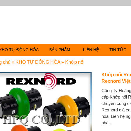
KHO TỰ ĐỘNG HÓA
SẢN PHẨM
LIÊN HỆ
TIN TỨC
g chủ
»
KHO TỰ ĐỘNG HÓA
»
Khớp nối
Khớp nối Rex
Rexnord Việ
Công Ty Hoàng
cấp Khớp nối R
chuyên cung c
Rexnord giá cạn
hóa. Liên hệ ng
nhất.