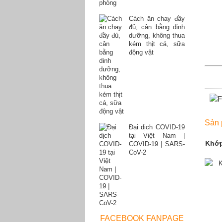
Cách ăn chay đầy
đủ, cân bằng dinh
dưỡng, không thua
kém thịt cá, sữa
động vật
Sản 
Đại dịch COVID-19
tại Việt Nam |
Khớp
COVID-19 | SARS-
CoV-2
FACEBOOK FANPAGE