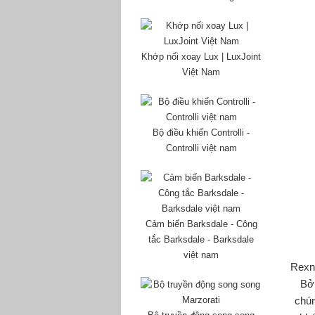
Khớp nối xoay Lux | LuxJoint
Việt Nam
Bộ điều khiển Controlli -
Controlli việt nam
Cảm biến Barksdale - Công
tắc Barksdale - Barksdale
việt nam
Rexno
Bởi
chún