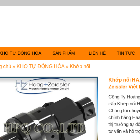
KHO TỰ ĐỘNG HÓA
SẢN PHẨM
LIÊN HỆ
TIN TỨC
g chủ
»
KHO TỰ ĐỘNG HÓA
»
Khớp nối
Khớp nối HA
Zeissler Việt
Công Ty Hoàng
cấp Khớp nối 
Chúng tôi chu
chính hãng Haag
thị trường tự 
tư vấn và hỗ trợ