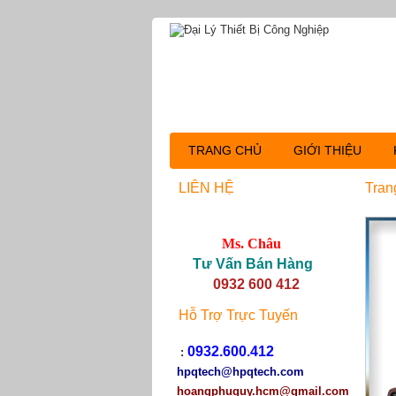
TRANG CHỦ
GIỚI THIỆU
LIÊN HỆ
Tran
Ms. Châu
Tư Vấn Bán Hàng
0932 600 412
Hỗ Trợ Trực Tuyến
0932.600.412
:
hpqtech
@hpqtech.com
hoangphuquy.hcm@gmail.com