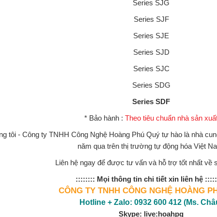
Series SJG
Series SJF
Series SJE
Series SJD
Series SJC
Series SDG
Series SDF
* Bảo hành :
Theo tiêu chuẩn nhà sản xuấ
ng tôi - Công ty TNHH Công Nghệ Hoàng Phú Quý tự hào là nhà cu
năm qua trên thị trường tự động hóa Việt N
Liên hệ ngay để được tư vấn và hỗ trợ tốt nhất về
:::::::: Mọi thông tin chi tiết xin liên hệ :::::
CÔNG TY TNHH CÔNG NGHỆ HOÀNG P
Hotline + Zalo: 0932 600 412 (Ms. Châ
Skype: live:hoahpq