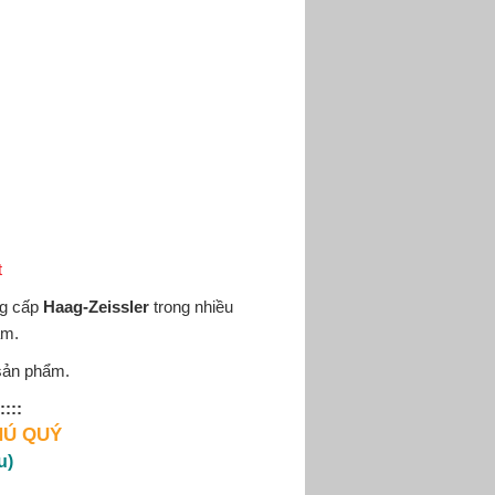
t
ng cấp
Haag-Zeissler
trong nhiều
am.
 sản phẩm.
::::
HÚ QUÝ
u)