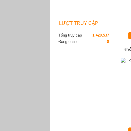
LƯỢT TRUY CẬP
Tổng truy cập
1,420,537
Đang online
8
Khớ