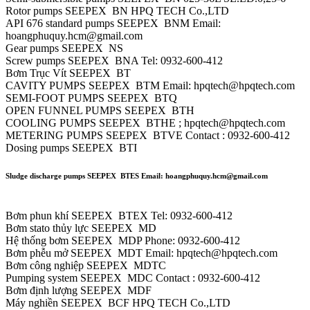
Rotor pumps SEEPEX BN HPQ TECH Co.,LTD
API 676 standard pumps SEEPEX BNM Email:
hoangphuquy.hcm@gmail.com
Gear pumps SEEPEX NS
Screw pumps SEEPEX BNA Tel: 0932-600-412
Bơm Trục Vít SEEPEX BT
CAVITY PUMPS SEEPEX BTM Email: hpqtech@hpqtech.com
SEMI-FOOT PUMPS SEEPEX BTQ
OPEN FUNNEL PUMPS SEEPEX BTH
COOLING PUMPS SEEPEX BTHE ; hpqtech@hpqtech.com
METERING PUMPS SEEPEX BTVE Contact : 0932-600-412
Dosing pumps SEEPEX BTI
Sludge discharge pumps SEEPEX BTES Email: hoangphuquy.hcm@gmail.com
Bơm phun khí SEEPEX BTEX Tel: 0932-600-412
Bơm stato thủy lực SEEPEX MD
Hệ thống bơm SEEPEX MDP Phone: 0932-600-412
Bơm phễu mở SEEPEX MDT Email: hpqtech@hpqtech.com
Bơm công nghiệp SEEPEX MDTC
Pumping system SEEPEX MDC Contact : 0932-600-412
Bơm định lượng SEEPEX MDF
Máy nghiền SEEPEX BCF HPQ TECH Co.,LTD