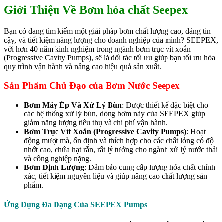
Giới Thiệu Về Bơm hóa chất Seepex
Bạn có đang tìm kiếm một giải pháp bơm chất lượng cao, đáng tin
cậy, và tiết kiệm năng lượng cho doanh nghiệp của mình? SEEPEX,
với hơn 40 năm kinh nghiệm trong ngành bơm trục vít xoắn
(Progressive Cavity Pumps), sẽ là đối tác tối ưu giúp bạn tối ưu hóa
quy trình vận hành và nâng cao hiệu quả sản xuất.
Sản Phẩm Chủ Đạo của Bơm Nước Seepex
Bơm Máy Ép Và Xử Lý Bùn
: Được thiết kế đặc biệt cho
các hệ thống xử lý bùn, dòng bơm này của SEEPEX giúp
giảm năng lượng tiêu thụ và chi phí vận hành.
Bơm Trục Vít Xoắn (Progressive Cavity Pumps)
: Hoạt
động mượt mà, ổn định và thích hợp cho các chất lỏng có độ
nhớt cao, chứa hạt rắn, rất lý tưởng cho ngành xử lý nước thải
và công nghiệp nặng.
Bơm Định Lượng
: Đảm bảo cung cấp lượng hóa chất chính
xác, tiết kiệm nguyên liệu và giúp nâng cao chất lượng sản
phẩm.
Ứng Dụng Đa Dạng Của SEEPEX Pumps