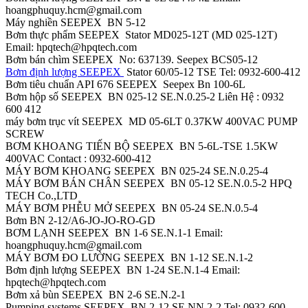
hoangphuquy.hcm@gmail.com
Máy nghiền SEEPEX BN 5-12
Bơm thực phẩm SEEPEX Stator MD025-12T (MD 025-12T)
Email: hpqtech@hpqtech.com
Bơm bán chìm SEEPEX No: 637139. Seepex BCS05-12
Bơm định lượng SEEPEX
Stator 60/05-12 TSE Tel: 0932-600-412
Bơm tiêu chuẩn API 676 SEEPEX Seepex Bn 100-6L
Bơm hộp số SEEPEX BN 025-12 SE.N.0.25-2 Liên Hệ : 0932
600 412
máy bơm trục vít SEEPEX MD 05-6LT 0.37KW 400VAC PUMP
SCREW
BƠM KHOANG TIẾN BỘ SEEPEX BN 5-6L-TSE 1.5KW
400VAC Contact : 0932-600-412
MÁY BƠM KHOANG SEEPEX BN 025-24 SE.N.0.25-4
MÁY BƠM BÁN CHÂN SEEPEX BN 05-12 SE.N.0.5-2 HPQ
TECH Co.,LTD
MÁY BƠM PHỄU MỞ SEEPEX BN 05-24 SE.N.0.5-4
Bơm BN 2-12/A6-JO-JO-RO-GD
BƠM LẠNH SEEPEX BN 1-6 SE.Ν.1-1 Email:
hoangphuquy.hcm@gmail.com
MÁY BƠM ĐO LƯỜNG SEEPEX BN 1-12 SE.N.1-2
Bơm định lượng SEEPEX BN 1-24 SE.N.1-4 Email:
hpqtech@hpqtech.com
Bơm xả bùn SEEPEX BN 2-6 SE.N.2-1
Pumping systems SEEPEX BN 2-12 SE.NΝ.2-2 Tel: 0932-600-