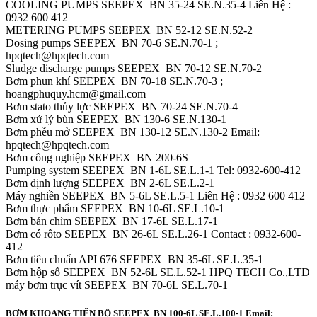
COOLING PUMPS SEEPEX BN 35-24 SE.N.35-4 Liên Hệ :
0932 600 412
METERING PUMPS SEEPEX BN 52-12 SE.Ν.52-2
Dosing pumps SEEPEX BN 70-6 SE.N.70-1 ;
hpqtech@hpqtech.com
Sludge discharge pumps SEEPEX BN 70-12 SE.N.70-2
Bơm phun khí SEEPEX BN 70-18 SE.Ν.70-3 ;
hoangphuquy.hcm@gmail.com
Bơm stato thủy lực SEEPEX BN 70-24 SE.Ν.70-4
Bơm xử lý bùn SEEPEX BN 130-6 SE.N.130-1
Bơm phễu mở SEEPEX BN 130-12 SE.N.130-2 Email:
hpqtech@hpqtech.com
Bơm công nghiệp SEEPEX BN 200-6S
Pumping system SEEPEX BN 1-6L SE.L.1-1 Tel: 0932-600-412
Bơm định lượng SEEPEX BN 2-6L SE.L.2-1
Máy nghiền SEEPEX BN 5-6L SE.L.5-1 Liên Hệ : 0932 600 412
Bơm thực phẩm SEEPEX BN 10-6L SE.L.10-1
Bơm bán chìm SEEPEX BN 17-6L SE.L.17-1
Bơm có rôto SEEPEX BN 26-6L SE.L.26-1 Contact : 0932-600-
412
Bơm tiêu chuẩn API 676 SEEPEX BN 35-6L SE.L.35-1
Bơm hộp số SEEPEX BN 52-6L SE.L.52-1 HPQ TECH Co.,LTD
máy bơm trục vít SEEPEX BN 70-6L SE.L.70-1
BƠM KHOANG TIẾN BỘ SEEPEX BN 100-6L SE.L.100-1 Email: