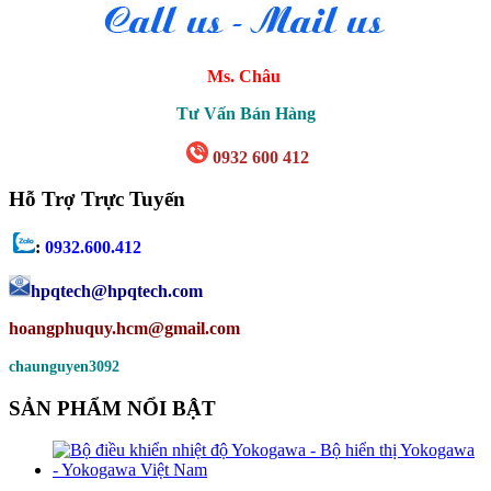
Ms. Châu
Tư Vấn Bán Hàng
0932 600 412
Hỗ Trợ Trực Tuyến
:
0932.600.412
hpqtech
@hpqtech.com
hoangphuquy.hcm@gmail.com
chaunguyen3092
SẢN PHẨM NỔI BẬT