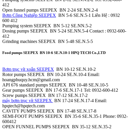
412
Open funnel pumps SEEPEX BN 2-24 SE.NΝ.2-4
Bơm Công Nghiệp SEEPEX
BN 5-6 SE.N.5-1 Liên Hệ : 0932
600 412
Pumping system SEEPEX BN 5-12 SE.NΝ.5-2
Dosing pumps SEEPEX BN 5-24 SE.NΝ.5-4 Contact : 0932-600-
412
Grinding machines SEEPEX BN 5-48 SE.N.5-5
Food pumps SEEPEX BN 10-6 SE.N.10-1 HPQ TECH Co.,LTD
Bơm trục vít xoắn SEEPEX
BN 10-12 SE.Ν.10-2
Rotor pumps SEEPEX BN 10-24 SE.N.10-4 Email:
hoangphuquy.hcm@gmail.com
API 676 standard pumps SEEPEX BN 10-48 SE.Ν.10-5
Gear pumps SEEPEX BN 17-6 SE.Ν.17-1 Tel: 0932-600-412
Screw pumps SEEPEX BN 17-12 SE.Ν.17-2
máy bơm trục vít SEEPEX
BN 17-24 SE.N.17-4 Email:
hpqtech@hpqtech.com
CAVITY PUMPS SEEPEX BN 17-48 SE.Ν.17-8
SEMI-FOOT PUMPS SEEPEX BN 35-6 SE.N.35-1 Phone: 0932-
600412
OPEN FUNNEL PUMPS SEEPEX BN 35-12 SE.N.35-2