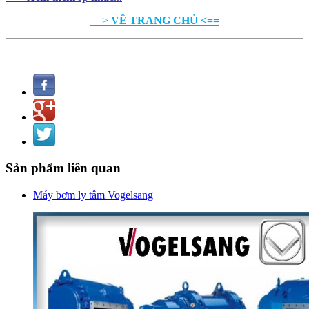
==>
VỀ TRANG CHỦ <==
Sản phẩm liên quan
Máy bơm ly tâm Vogelsang