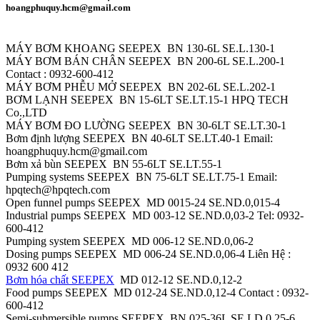
hoangphuquy.hcm@gmail.com
MÁY BƠM KHOANG SEEPEX BN 130-6L SE.L.130-1
MÁY BƠM BÁN CHÂN SEEPEX BN 200-6L SE.L.200-1
Contact : 0932-600-412
MÁY BƠM PHỄU MỞ SEEPEX BN 202-6L SE.L.202-1
BƠM LẠNH SEEPEX BN 15-6LT SE.LT.15-1 HPQ TECH
Co.,LTD
MÁY BƠM ĐO LƯỜNG SEEPEX BN 30-6LT SE.LT.30-1
Bơm định lượng SEEPEX BN 40-6LT SE.LT.40-1 Email:
hoangphuquy.hcm@gmail.com
Bơm xả bùn SEEPEX BN 55-6LT SE.LT.55-1
Pumping systems SEEPEX BN 75-6LT SE.LT.75-1 Email:
hpqtech@hpqtech.com
Open funnel pumps SEEPEX MD 0015-24 SE.ND.0,015-4
Industrial pumps SEEPEX MD 003-12 SE.ND.0,03-2 Tel: 0932-
600-412
Pumping system SEEPEX MD 006-12 SE.ND.0,06-2
Dosing pumps SEEPEX MD 006-24 SE.ND.0,06-4 Liên Hệ :
0932 600 412
Bơm hóa chất SEEPEX
MD 012-12 SE.ND.0,12-2
Food pumps SEEPEX MD 012-24 SE.ND.0,12-4 Contact : 0932-
600-412
Semi-submersible pumps SEEPEX BN 025-36L SE.LD.0,25-6