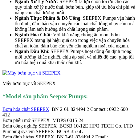
Ngành Xử Lý Nước
: SEEPEX là lựa chọn tối ưu cho các
quy trình xử lý nước thải, bơm bùn, giúp tối ưu hóa chi phí và
nâng cao chất lượng nước.
Ngành Thực Phẩm & Đồ Uống
: SEEPEX Pumps vận hành
ổn định, đảm bảo vận chuyển các loại chất lỏng nhạy cảm mà
không làm ảnh hưởng đến chất lượng sản phẩm.
Ngành Hóa Chất
: Với khả năng chống ăn mòn, bơm
SEEPEX mang lại hiệu quả cao trong việc vận chuyển hóa
chất an toàn, đảm bảo các yêu cầu nghiêm ngặt của ngành.
Ngành Dầu Khí
: SEEPEX Pumps hoạt động ổn định trong
môi trường khắc nghiệt, chịu áp suất và nhiệt độ cao, giúp tối
ưu hóa hiệu quả khai thác dầu khí.
Máy bơm trục vít SEEPEX
*Mod
el sản phẩm Seepex Pumps
:
Bơm hóa chất SEEPEX
BN 2-6L 824494.2 Contact : 0932-600-
412
Bơm phễu mở SEEPEX MDPS 0015-24
Bơm công nghiệp SEEPEX BCSB 10-12E HPQ TECH Co.,LTD
Pumping system SEEPEX BCSB 35-6L
Bơm định lượng SEEPEX BN 2-6L 824494.2 Email: