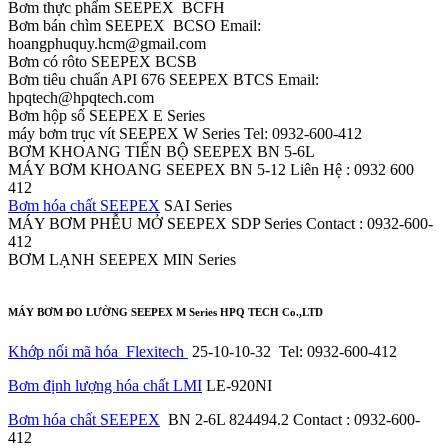
Bơm thực phẩm SEEPEX BCFH
Bơm bán chìm SEEPEX BCSO Email:
hoangphuquy.hcm@gmail.com
Bơm có rôto SEEPEX BCSB
Bơm tiêu chuẩn API 676 SEEPEX BTCS Email:
hpqtech@hpqtech.com
Bơm hộp số SEEPEX E Series
máy bơm trục vít SEEPEX W Series Tel: 0932-600-412
BƠM KHOANG TIẾN BỘ SEEPEX BN 5-6L
MÁY BƠM KHOANG SEEPEX BN 5-12 Liên Hệ : 0932 600
412
Bơm hóa chất SEEPEX
SAI Series
MÁY BƠM PHỄU MỞ SEEPEX SDP Series Contact : 0932-600-
412
BƠM LẠNH SEEPEX MIN Series
MÁY BƠM ĐO LƯỜNG SEEPEX M Series HPQ TECH Co.,LTD
Khớp nối mã hóa
Flexitech
25-10-10-32
Tel: 0932-600-412
Bơm định lượng hóa chất LMI
LE-920NI
Bơm hóa chất SEEPEX
BN 2-6L 824494.2 Contact : 0932-600-
412