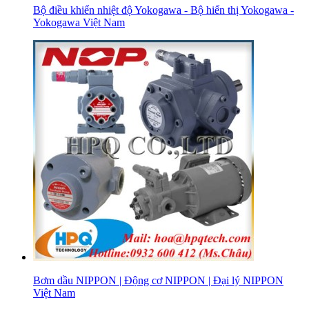
Bộ điều khiển nhiệt độ Yokogawa - Bộ hiển thị Yokogawa -
Yokogawa Việt Nam
Bơm dầu NIPPON | Động cơ NIPPON | Đại lý NIPPON
Việt Nam