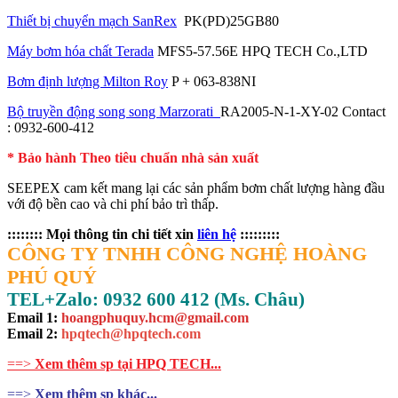
Thiết bị chuyển mạch SanRex
PK(PD)25GB80
Máy bơm hóa chất Terada
MFS5-57.56E HPQ TECH Co.,LTD
Bơm định lượng Milton Roy
P + 063-838NI
Bộ truyền động song song Marzorati
RA2005-N-1-XY-02 Contact
: 0932-600-412
* Bảo hành Theo tiêu chuẩn nhà sản xuất
SEEPEX cam kết mang lại các sản phẩm bơm chất lượng hàng đầu
với độ bền cao và chi phí bảo trì thấp.
:::::::: Mọi thông tin chi tiết xin
liên hệ
:::::::::
CÔNG TY TNHH CÔNG NGHỆ HOÀNG
PHÚ QUÝ
TEL+Zalo: 0932 600 412 (Ms. Châu)
Email 1:
hoangphuquy.hcm@gmail.com
Email 2:
hpqtech@hpqtech
.
com
==>
Xem thêm sp tại HPQ TECH...
==>
Xem thêm sp khác...