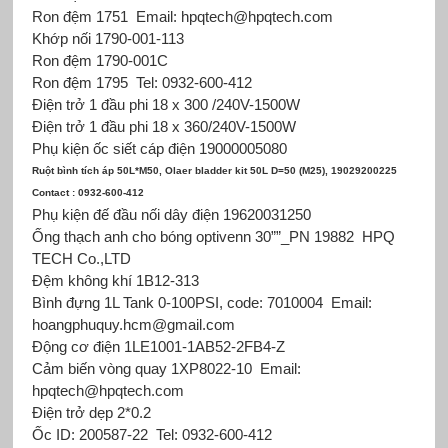
Ron đệm 1751
Email: hpqtech@hpqtech.com
Khớp nối 1790-001-113
Ron đệm 1790-001C
Ron đệm 1795
Tel: 0932-600-412
Điện trở 1 đầu phi 18 x 300 /240V-1500W
Điện trở 1 đầu phi 18 x 360/240V-1500W
Phụ kiện ốc siết cáp điện 19000005080
Ruột bình tích áp 50L*M50, Olaer bladder kit 50L D=50 (M25), 19029200225
Contact : 0932-600-412
Phụ kiện đế đầu nối dây điện 19620031250
Ống thạch anh cho bóng optivenn 30””_PN 19882
HPQ
TECH Co.,LTD
Đệm không khí 1B12-313
Bình đựng 1L Tank 0-100PSI, code: 7010004
Email:
hoangphuquy.hcm@gmail.com
Động cơ điện 1LE1001-1AB52-2FB4-Z
Cảm biến vòng quay 1XP8022-10
Email:
hpqtech@hpqtech.com
Điện trở dẹp 2*0.2
Ốc ID: 200587-22
Tel: 0932-600-412