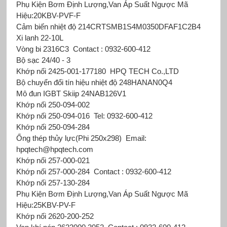
Phụ Kiện Bơm Định Lượng,Van Áp Suất Ngược Mã
Hiệu:20KBV-PVF-F
Cảm biến nhiệt độ 214CRTSMB1S4M0350DFAF1C2B4
Xi lanh 22-10L
Vòng bi 2316C3
Contact : 0932-600-412
Bộ sạc 24/40 - 3
Khớp nối 2425-001-177180
HPQ TECH Co.,LTD
Bộ chuyển đổi tín hiệu nhiệt độ 248HANAN0Q4
Mô đun IGBT Skiip 24NAB126V1
Khớp nối 250-094-002
Khớp nối 250-094-016
Tel: 0932-600-412
Khớp nối 250-094-284
Ống thép thủy lực(Phi 250x298)
Email:
hpqtech@hpqtech.com
Khớp nối 257-000-021
Khớp nối 257-000-284
Contact : 0932-600-412
Khớp nối 257-130-284
Phụ Kiện Bơm Định Lượng,Van Áp Suất Ngược Mã
Hiệu:25KBV-PV-F
Khớp nối 2620-200-252