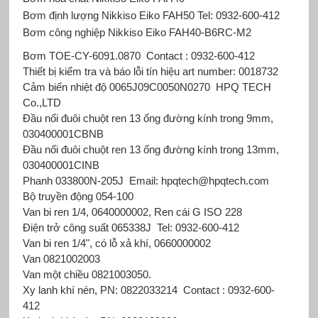
Bơm định lượng Nikkiso Eiko FAH50 Tel: 0932-600-412
Bơm công nghiệp Nikkiso Eiko FAH40-B6RC-M2
Bơm TOE-CY-6091.0870
Contact : 0932-600-412
Thiết bị kiểm tra và báo lỗi tín hiệu art number: 0018732
Cảm biến nhiệt độ 0065J09C0050N0270
HPQ TECH
Co.,LTD
Đầu nối đuôi chuột ren 13 ống đường kính trong 9mm,
030400001CBNB
Đầu nối đuôi chuột ren 13 ống đường kính trong 13mm,
030400001CINB
Phanh 033800N-205J
Email: hpqtech@hpqtech.com
Bộ truyền động 054-100
Van bi ren 1/4, 0640000002, Ren cái G ISO 228
Điện trở công suất 065338J
Tel: 0932-600-412
Van bi ren 1/4", có lỗ xả khí, 0660000002
Van 0821002003
Van một chiều 0821003050.
Xy lanh khí nén, PN: 0822033214
Contact : 0932-600-
412