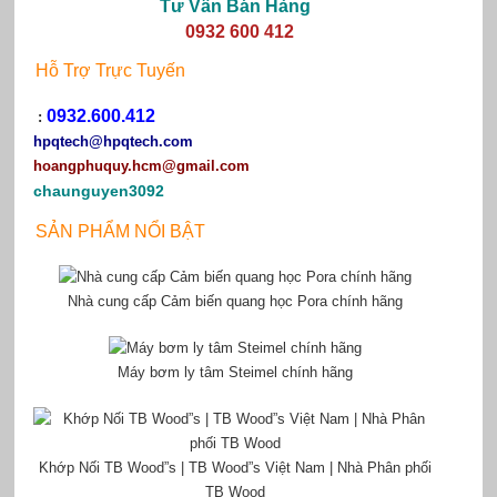
Tư Vấn Bán Hàng
0932 600 412
Hỗ Trợ Trực Tuyến
0932.600.412
:
hpqtech
@hpqtech.com
hoangphuquy.hcm@gmail.com
chaunguyen3092
SẢN PHẨM NỔI BẬT
Nhà cung cấp Cảm biến quang học Pora chính hãng
Máy bơm ly tâm Steimel chính hãng
Khớp Nối TB Wood”s | TB Wood”s Việt Nam | Nhà Phân phối
TB Wood