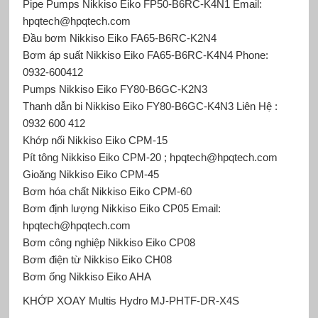
Pipe Pumps Nikkiso Eiko FP50-B6RC-K4N1 Email:
hpqtech@hpqtech.com
Đầu bơm Nikkiso Eiko FA65-B6RC-K2N4
Bơm áp suất Nikkiso Eiko FA65-B6RC-K4N4 Phone:
0932-600412
Pumps Nikkiso Eiko FY80-B6GC-K2N3
Thanh dẫn bi Nikkiso Eiko FY80-B6GC-K4N3 Liên Hệ :
0932 600 412
Khớp nối Nikkiso Eiko CPM-15
Pít tông Nikkiso Eiko CPM-20 ; hpqtech@hpqtech.com
Gioăng Nikkiso Eiko CPM-45
Bơm hóa chất Nikkiso Eiko CPM-60
Bơm định lượng Nikkiso Eiko CP05 Email:
hpqtech@hpqtech.com
Bơm công nghiệp Nikkiso Eiko CP08
Bơm điện từ Nikkiso Eiko CH08
Bơm ống Nikkiso Eiko AHA
KHỚP XOAY Multis Hydro
MJ-PHTF-DR-X4S