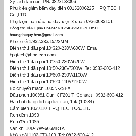
Xy lanh khí nén, PN: 0822123006
Phụ kiện ghim bấm dây điện 09152006225
HPQ TECH
Co.,LTD
Phụ kiện thân đầu nối dây điện 8 chân 09360083101
Động cơ điện 1 pha Enertech 0.75Kw 4P B34
Email:
hoangphuquy.hcm@gmail.com
Khớp nối 1/932.333/19/22MM
Điện trở 1 đầu phi 10*320-230V/600W
Email:
hpqtech@hpqtech.com
Điện trở 1 đầu phi 10*350-230V/620W
Điện trở 1 đầu phi 10*50-230V/200W
Tel: 0932-600-412
Điện trở 1 đầu phi 10*600-230V/1100W
Điện trở 1 đầu phi 10*620-110V/1100W
Bộ chuyển mạch 1005N-2SFX
Đầu phun 100991 Gun, CF201 T
Contact : 0932-600-412
Đầu hút dung dịch áp lực cao, 1pk (10284)
Cảm biến 1039110
HPQ TECH Co.,LTD
Ron đệm 1093
Ron đệm 1095
Van khí 10D47W-666MRTA
Khớp nối 1102-070-103
Tel: 0932-600-412