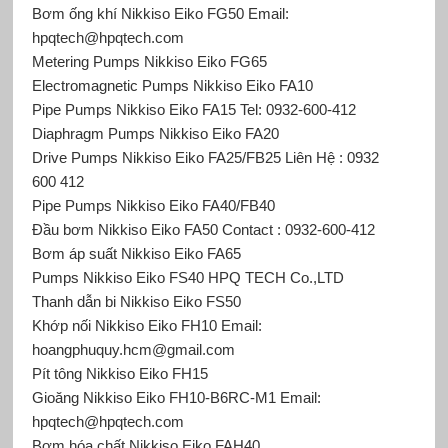
Bơm ống khí Nikkiso Eiko FG50 Email:
hpqtech@hpqtech.com
Metering Pumps Nikkiso Eiko FG65
Electromagnetic Pumps Nikkiso Eiko FA10
Pipe Pumps Nikkiso Eiko FA15 Tel: 0932-600-412
Diaphragm Pumps Nikkiso Eiko FA20
Drive Pumps Nikkiso Eiko FA25/FB25 Liên Hệ : 0932
600 412
Pipe Pumps Nikkiso Eiko FA40/FB40
Đầu bơm Nikkiso Eiko FA50 Contact : 0932-600-412
Bơm áp suất Nikkiso Eiko FA65
Pumps Nikkiso Eiko FS40 HPQ TECH Co.,LTD
Thanh dẫn bi Nikkiso Eiko FS50
Khớp nối Nikkiso Eiko FH10 Email:
hoangphuquy.hcm@gmail.com
Pít tông Nikkiso Eiko FH15
Gioăng Nikkiso Eiko FH10-B6RC-M1 Email:
hpqtech@hpqtech.com
Bơm hóa chất Nikkiso Eiko FAH40