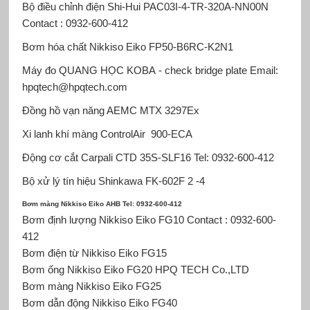
Bộ điều chỉnh điện Shi-Hui
PAC03I-4-TR-320A-NN00N
Contact : 0932-600-412
Bơm hóa chất Nikkiso Eiko
FP50-B6RC-K2N1
Máy đo QUANG HỌC KOBA
- check bridge plate Email:
hpqtech@hpqtech.com
Đồng hồ vạn năng AEMC
MTX 3297Ex
Xi lanh khí màng ControlAir
900-ECA
Động cơ cắt Carpali
CTD 35S-SLF16 Tel: 0932-600-412
Bộ xử lý tín hiệu Shinkawa
FK-602F 2 -4
Bơm màng Nikkiso Eiko AHB Tel: 0932-600-412
Bơm định lượng Nikkiso Eiko FG10 Contact : 0932-600-
412
Bơm điện từ Nikkiso Eiko FG15
Bơm ống Nikkiso Eiko FG20 HPQ TECH Co.,LTD
Bơm màng Nikkiso Eiko FG25
Bơm dẫn động Nikkiso Eiko
FG40