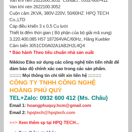
Van khí nén 2622000.3052
Contact : 0932-600-412
Van khí nén 2622100.3052
Cuộn cảm 2KVA, 380V-220V, 50/60HZ
HPQ TECH
Co.,LTD
Cáp điều khiển 3 x 0.5 Cu lưới
Thiết bị đếm thời gian ( Bộ phận của bộ giải mã xung)
3.220.400.085 H57 187­264VAC/60Hz, Hãng Kuebler
Cảm biến 3051CD0A02A1AB2H2L4Q4
* Bảo hành Theo tiêu chuẩn nhà sản xuất
Nikkiso Eiko sử dụng các công nghệ tiên tiến nhất để
đảm bảo độ chính xác cao trong các sản phẩm.
:::::::: Mọi thông tin chi tiết xin
liên hệ
:::::::::
CÔNG TY TNHH CÔNG NGHỆ
HOÀNG PHÚ QUÝ
TEL+Zalo: 0932 600 412 (Ms. Châu)
Email 1:
hoangphuquy.hcm@gmail.com
Email 2
:
hpqtech@hpqtech
.
com
==>
Xem thêm sp tại HPQ TECH...