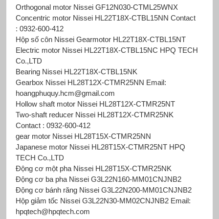
Orthogonal motor Nissei GF12N030-CTML25WNX
Concentric motor Nissei HL22T18X-CTBL15NN Contact
: 0932-600-412
Hộp số côn Nissei Gearmotor HL22T18X-CTBL15NT
Electric motor Nissei HL22T18X-CTBL15NC HPQ TECH
Co.,LTD
Bearing Nissei HL22T18X-CTBL15NK
Gearbox Nissei HL28T12X-CTMR25NN Email:
hoangphuquy.hcm@gmail.com
Hollow shaft motor Nissei HL28T12X-CTMR25NT
Two-shaft reducer Nissei HL28T12X-CTMR25NK
Contact : 0932-600-412
gear motor Nissei HL28T15X-CTMR25NN
Japanese motor Nissei HL28T15X-CTMR25NT HPQ
TECH Co.,LTD
Động cơ một pha Nissei HL28T15X-CTMR25NK
Động cơ ba pha Nissei G3L22N160-MM01CNJNB2
Động cơ bánh răng Nissei G3L22N200-MM01CNJNB2
Hộp giảm tốc Nissei G3L22N30-MM02CNJNB2 Email:
hpqtech@hpqtech.com