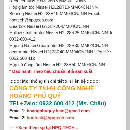
Reducer Nissei H2L28R5-MM04CNJNN
Hộp giảm tốc Nissei
H2L28R10-MM04CNJNN
Bearing Nissei H2L28R15-MM04CNJNN Email:
hpqtech@hpqtech.com
Gearbox Nissei H2L28R20-MM04CNJNN
Hollow shaft motor Nissei H2L28R25-MM04CNJNN Tel:
0932-600-412
Hộp số Nissei Gearmotor H2L28R30-MM04CNJNN
gear motor Nissei H2L28R40-MM04CNJNN Liên Hệ :
0932 600 412
Hộp số đồng tâm Nissei
H2L28R50-MM04CNJNN
* Bảo hành Theo tiêu chuẩn nhà sản xuất
:::::::: Mọi thông tin chi tiết xin
liên hệ
:::::::::
CÔNG TY TNHH CÔNG NGHỆ
HOÀNG PHÚ QUÝ
TEL+Zalo: 0932 600 412 (Ms. Châu)
Email 1:
hoangphuquy.hcm@gmail.com
Email 2
:
hpqtech@hpqtech
.
com
==>
Xem thêm sp tại HPQ TECH...