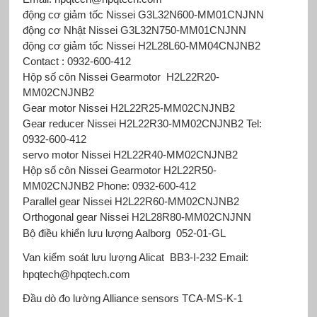
động cơ giảm tốc Nissei G3L32N600-MM01CNJNN
động cơ Nhật Nissei G3L32N750-MM01CNJNN
động cơ giảm tốc Nissei
H2L28L60-MM04CNJNB2
Contact : 0932-600-412
Hộp số côn Nissei Gearmotor H2L22R20-
MM02CNJNB2
Gear motor Nissei H2L22R25-MM02CNJNB2
Gear reducer Nissei H2L22R30-MM02CNJNB2 Tel:
0932-600-412
servo motor Nissei H2L22R40-MM02CNJNB2
Hộp số côn Nissei Gearmotor H2L22R50-
MM02CNJNB2 Phone: 0932-600-412
Parallel gear Nissei H2L22R60-MM02CNJNB2
Orthogonal gear Nissei H2L28R80-MM02CNJNN
Bộ điều khiển lưu lượng Aalborg
052-01-GL
Van kiểm soát lưu lượng Alicat
BB3-I-232 Email:
hpqtech@hpqtech.com
Đầu dò đo lường Alliance sensors
TCA-MS-K-1