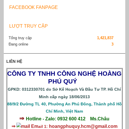
FACEBOOK FANPAGE
LƯỢT TRUY CẬP
Tổng truy cập
1,421,837
Đang online
3
LIÊN HỆ
CÔNG TY TNHH CÔNG NGHỆ HOÀNG
PHÚ QUÝ
GPKD: 0312330701 do Sở Kế Hoạch Và Đầu Tư TP. Hồ Chí
Minh cấp ngày 18/06/2013
88/9/2 Đường TL 40, Phường An Phú Đông, Thành phố Hồ
Chí Minh, Việt Nam
⇒
Hotline - Zalo: 0932 600 412
Ms.Châu
⇒
Em
hoangphuquy.hcm@gmail.com
ail 1: