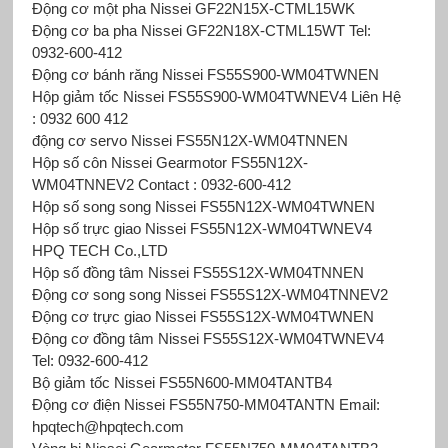
Động cơ một pha Nissei GF22N15X-CTML15WK
Động cơ ba pha Nissei GF22N18X-CTML15WT Tel:
0932-600-412
Động cơ bánh răng Nissei FS55S900-WM04TWNEN
Hộp giảm tốc Nissei FS55S900-WM04TWNEV4 Liên Hệ
: 0932 600 412
động cơ servo Nissei FS55N12X-WM04TNNEN
Hộp số côn Nissei Gearmotor FS55N12X-
WM04TNNEV2 Contact : 0932-600-412
Hộp số song song Nissei FS55N12X-WM04TWNEN
Hộp số trực giao Nissei FS55N12X-WM04TWNEV4
HPQ TECH Co.,LTD
Hộp số đồng tâm Nissei FS55S12X-WM04TNNEN
Động cơ song song Nissei FS55S12X-WM04TNNEV2
Động cơ trực giao Nissei FS55S12X-WM04TWNEN
Động cơ đồng tâm Nissei FS55S12X-WM04TWNEV4
Tel: 0932-600-412
Bộ giảm tốc Nissei FS55N600-MM04TANTB4
Động cơ điện Nissei FS55N750-MM04TANTN Email:
hpqtech@hpqtech.com