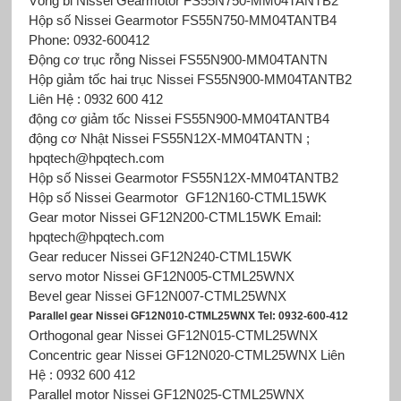
Vòng bi Nissei Gearmotor FS55N750-MM04TANTB2
Hộp số Nissei Gearmotor FS55N750-MM04TANTB4
Phone: 0932-600412
Động cơ trục rỗng Nissei FS55N900-MM04TANTN
Hộp giảm tốc hai trục Nissei FS55N900-MM04TANTB2
Liên Hệ : 0932 600 412
động cơ giảm tốc Nissei FS55N900-MM04TANTB4
động cơ Nhật Nissei FS55N12X-MM04TANTN ;
hpqtech@hpqtech.com
Hộp số Nissei Gearmotor
FS55N12X-MM04TANTB2
Hộp số Nissei Gearmotor GF12N160-CTML15WK
Gear motor Nissei GF12N200-CTML15WK Email:
hpqtech@hpqtech.com
Gear reducer Nissei GF12N240-CTML15WK
servo motor Nissei GF12N005-CTML25WNX
Bevel gear Nissei GF12N007-CTML25WNX
Parallel gear Nissei GF12N010-CTML25WNX Tel: 0932-600-412
Orthogonal gear Nissei GF12N015-CTML25WNX
Concentric gear Nissei GF12N020-CTML25WNX Liên
Hệ : 0932 600 412
Parallel motor Nissei GF12N025-CTML25WNX