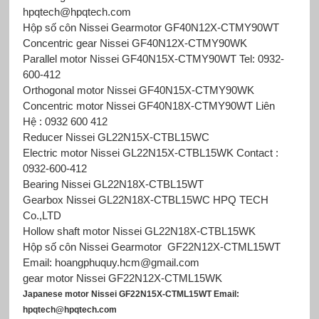
hpqtech@hpqtech.com
Hộp số côn Nissei Gearmotor
GF40N12X-CTMY90WT
Concentric gear Nissei GF40N12X-CTMY90WK
Parallel motor Nissei GF40N15X-CTMY90WT Tel: 0932-
600-412
Orthogonal motor Nissei GF40N15X-CTMY90WK
Concentric motor Nissei GF40N18X-CTMY90WT Liên
Hệ : 0932 600 412
Reducer Nissei GL22N15X-CTBL15WC
Electric motor Nissei GL22N15X-CTBL15WK Contact :
0932-600-412
Bearing Nissei GL22N18X-CTBL15WT
Gearbox Nissei GL22N18X-CTBL15WC HPQ TECH
Co.,LTD
Hollow shaft motor Nissei GL22N18X-CTBL15WK
Hộp số côn Nissei Gearmotor GF22N12X-CTML15WT
Email: hoangphuquy.hcm@gmail.com
gear motor Nissei GF22N12X-CTML15WK
Japanese motor Nissei GF22N15X-CTML15WT Email:
hpqtech@hpqtech.com