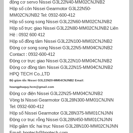
động cơ servo Nissei G3L22N40-MM02CNJNB2
Hộp số côn Nissei Gearmotor G3L22N50-
MM02CNJNB2 Tel: 0932-600-412
Hộp số song song Nissei G3L22N60-MM02CNJNB2
Hộp số trực giao Nissei G3L22N80-MM02CNJNB2 Liên
Hệ : 0932 600 412
Hộp số đồng tâm Nissei G3L22N100-MM02CNJNB2
Động cơ song song Nissei G3L22N5-MM04CNJNB2
Contact : 0932-600-412
Động cơ trực giao Nissei G3L22N10-MM04CNJNB2
Động cơ đồng tâm Nissei G3L22N15-MM04CNJNB2
HPQ TECH Co.,LTD
Bộ giảm tốc Nissei G3L22N20-MM04CNJNB2 Email:
hoangphuquy.hcm@gmail.com
Động cơ điện Nissei G3L22N25-MM04CNJNB2
Vòng bi Nissei Gearmotor G3L28N300-MM01CNJNN
Tel: 0932-600-412
Hộp số Nissei Gearmotor G3L28N375-MM01CNJNN
Động cơ trục rỗng Nissei G3L28N450-MM01CNJNN
Hộp giảm tốc hai trục Nissei G3L28N100-MM02CNJNN
Email: hpqtech@hpqtech.com