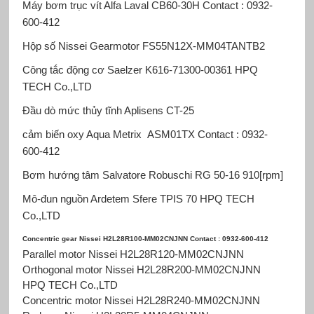
Máy bơm trục vít Alfa Laval
CB60-30H Contact : 0932-
600-412
Hộp số Nissei Gearmotor
FS55N12X-MM04TANTB2
Công tắc động cơ Saelzer
K616-71300-00361 HPQ
TECH Co.,LTD
Đầu dò mức thủy tĩnh Aplisens
CT-25
cảm biến oxy Aqua Metrix
ASM01TX Contact : 0932-
600-412
Bơm hướng tâm Salvatore Robuschi
RG 50-16 910[rpm]
Mô-đun nguồn Ardetem Sfere
TPIS 70 HPQ TECH
Co.,LTD
Concentric gear Nissei H2L28R100-MM02CNJNN Contact : 0932-600-412
Parallel motor Nissei H2L28R120-MM02CNJNN
Orthogonal motor Nissei H2L28R200-MM02CNJNN
HPQ TECH Co.,LTD
Concentric motor Nissei H2L28R240-MM02CNJNN