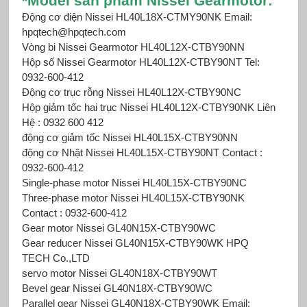
*
Mod
el sản phẩm Nissei Gearmotor
:
Động cơ điện Nissei HL40L18X-CTMY90NK Email:
hpqtech@hpqtech.com
Vòng bi Nissei Gearmotor HL40L12X-CTBY90NN
Hộp số Nissei Gearmotor HL40L12X-CTBY90NT Tel:
0932-600-412
Động cơ trục rỗng Nissei HL40L12X-CTBY90NC
Hộp giảm tốc hai trục Nissei HL40L12X-CTBY90NK Liên
Hệ : 0932 600 412
động cơ giảm tốc Nissei HL40L15X-CTBY90NN
động cơ Nhật Nissei HL40L15X-CTBY90NT Contact :
0932-600-412
Single-phase motor Nissei HL40L15X-CTBY90NC
Three-phase motor Nissei HL40L15X-CTBY90NK
Contact : 0932-600-412
Gear motor Nissei GL40N15X-CTBY90WC
Gear reducer Nissei GL40N15X-CTBY90WK HPQ
TECH Co.,LTD
servo motor Nissei GL40N18X-CTBY90WT
Bevel gear Nissei GL40N18X-CTBY90WC
Parallel gear Nissei GL40N18X-CTBY90WK Email: