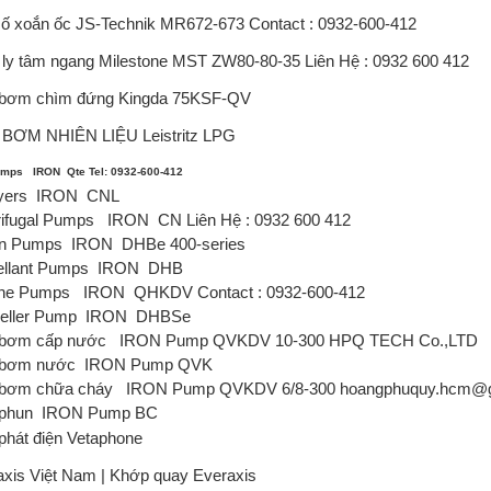
số xoắn ốc JS-Technik
MR672-673 Contact : 0932-600-412
ly tâm ngang Milestone
MST
ZW80-80-35 Liên Hệ : 0932 600 412
bơm chìm đứng Kingda
75KSF-QV
BƠM NHIÊN LIỆU Leistritz
LPG
umps IRON Qte Tel: 0932-600-412
yers IRON CNL
rifugal Pumps IRON CN Liên Hệ : 0932 600 412
on Pumps IRON DHBe 400-series
ellant Pumps IRON DHB
ine Pumps IRON QHKDV Contact : 0932-600-412
eller Pump IRON DHBSe
bơm cấp nước IRON Pump QVKDV 10-300 HPQ TECH Co.,LTD
 bơm nước IRON Pump QVK
bơm chữa cháy IRON Pump QVKDV 6/8-300 hoangphuquy.hcm@g
phun IRON Pump BC
phát điện Vetaphone
axis Việt Nam | Khớp quay Everaxis