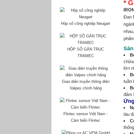
* 
IRON
Đan 
Hộp số công nghiệp Neugart
ngành
nhau,
phẩm
Sản
HỘP SỐ GẮN TRỤC
B
TRAMEC
chữa 
lớn n
B
tuần
Giao diện truyền thông điện
B
Valpes chính hãng
đảm 
Ứng
N
Flintec sensor Việt Nam -
tàu đ
Cảm biến Flintec
C
thống
N