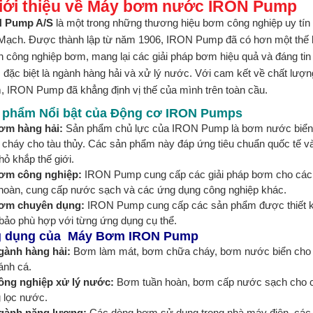
Giới thiệu về Máy bơm nước IRON Pump
 Pump A/S
là một trong những thương hiệu bơm công nghiệp uy tín hà
Mạch. Được thành lập từ năm 1906, IRON Pump đã có hơn một thế kỷ
 công nghiệp bơm, mang lại các giải pháp bơm hiệu quả và đáng tin
 đặc biệt là ngành hàng hải và xử lý nước. Với cam kết về chất lượ
, IRON Pump đã khẳng định vị thế của mình trên toàn cầu.
 phẩm Nổi bật của Động cơ IRON Pumps
ơm hàng hải:
Sản phẩm chủ lực của IRON Pump là bơm nước biển
cháy cho tàu thủy. Các sản phẩm này đáp ứng tiêu chuẩn quốc tế v
hỏ khắp thế giới.
ơm công nghiệp:
IRON Pump cung cấp các giải pháp bơm cho các h
 hoàn, cung cấp nước sạch và các ứng dụng công nghiệp khác.
ơm chuyên dụng:
IRON Pump cung cấp các sản phẩm được thiết kế
bảo phù hợp với từng ứng dụng cụ thể.
 dụng của Máy Bơm IRON Pump
gành hàng hải:
Bơm làm mát, bơm chữa cháy, bơm nước biển cho các
ánh cá.
ông nghiệp xử lý nước:
Bơm tuần hoàn, bơm cấp nước sạch cho c
 lọc nước.
gành năng lượng:
Các dòng bơm sử dụng trong nhà máy điện, các t