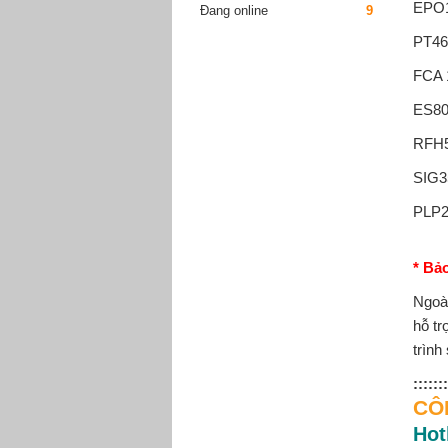
EPO
Đang online
9
PT46
FCA 
ES80
RFH5
SIG3
PLP2
* Bả
Ngoà
hỗ tr
trình
:::::
CÔ
Hot