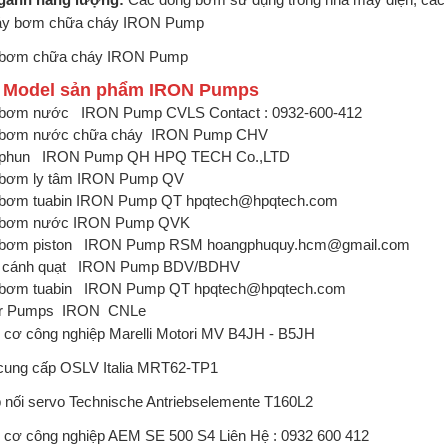
bơm chữa cháy IRON Pump
 Model sản phẩm IRON Pumps
bơm nước IRON Pump CVLS Contact : 0932-600-412
bơm nước chữa cháy IRON Pump CHV
phun IRON Pump QH HPQ TECH Co.,LTD
bơm ly tâm IRON Pump
QV
bơm tuabin IRON Pump
QT hpqtech@hpqtech.com
bơm nước IRON Pump
QVK
bơm piston IRON Pump RSM hoangphuquy.hcm@gmail.com
cánh quạt IRON Pump BDV/BDHV
bơm tuabin IRON Pump QT hpqtech@hpqtech.com
r Pumps IRON CNLe
cơ công nghiệp Marelli Motori
MV B4JH - B5JH
cung cấp OSLV Italia
MRT62-TP1
 nối servo Technische Antriebselemente
T160L2
 cơ công nghiệp AEM
SE 500 S4 Liên Hệ : 0932 600 412