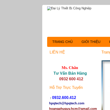
TRANG CHỦ
GIỚI THIỆU
LIÊN HỆ
Tran
Ms. Châu
Tư Vấn Bán Hàng
0932 600 412
Hỗ Trợ Trực Tuyến
0932.600.412
:
hpqtech
@hpqtech.com
hoangphuquy.hcm@gmail.com