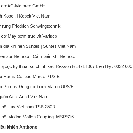
 cơ AC-Motoren GmbH
 Kobelt | Kobelt Viet Nam
 rung Friedrich Schwingtechnik
 cơ Máy bơm trục vít Varisco
 đĩa khí nén Suntes | Suntes Việt Nam
sensor Nemoto | Cảm biến khí Nemoto
 bị đọc kỹ thuật số chính xác Resson
RL471T067 Liên Hệ : 0932 600
o Horns-Còi báo Marco P1/2-E
o Pumps-Động cơ bơm Marco
UP9/E
guồn Acre Acrel Viet Nam
 nối Lux Viet nam
TSB-350R
 nối Moflon Moflon Coupling
MSPS16
iều khiển
Anthone