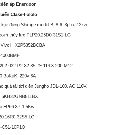
biến áp Enerdoor
biến Clake-Fololo
trục đứng Shimge model BL8-6 3pha,2.2kw
bơm thủy lực PLP20.25D0-31S1-LG
Vivoil X2P5352BCBA
-4000BMF
2L2-032-P2-82-35-79-114.3-200-M12
0 BoKuK, 220v 6A
o quá tải tời điện Jungho JDL-100, AC 110V,
 5KH32GNB811BX
o FP66 3P-1.5Kw
0.16R0-32S5-LG
A-C51-10P1O