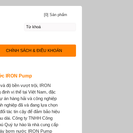
[0] Sản phẩm
CHÍNH SÁCH & ĐIỀU KHOẢN
ớc IRON Pump
 và độ bền vượt trội, IRON
ịnh vị thế tại Việt Nam, đặc
dự án hàng hải và công nghiệp
nh nghiệp đã và đang lựa chọn
ối tác tin cậy để đảm bảo hiệu
âu dài. Công ty TNHH Công
ú Quý tự hào là nhà cung cấp
 Máy bơm nước IRON Pump