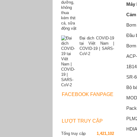
Máy 
Cảm 
Bơm 
Đầu 
Đại dịch COVID-19
tại Việt Nam |
Bơm 
COVID-19 | SARS-
CoV-2
ACP
1B14
SR-6
Bộ bá
FACEBOOK FANPAGE
MOD
Pack
PLM2
LƯỢT TRUY CẬP
HDI
Tổng truy cập
1,421,102