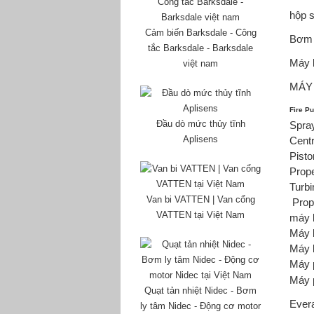
hộp 
Cảm biến Barksdale - Công
Bơm 
tắc Barksdale - Barksdale
Máy 
việt nam
MÁY 
Fire P
Đầu dò mức thủy tĩnh
Spra
Aplisens
Cent
Pist
Prop
Turb
Van bi VATTEN | Van cổng
Prop
VATTEN tại Việt Nam
máy 
Máy
Máy 
Máy 
Máy 
Quạt tản nhiệt Nidec - Bơm
Ever
ly tâm Nidec - Động cơ motor