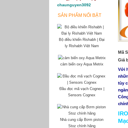
chaunguyen3092
SẢN PHẨM NỔI BẬT
Bộ điều khiển Rishabh | Đại
ly Rishabh Việt Nam
Mã S
Giá 
cảm biến oxy Aqua Metrix
Với 
nhữn
tùy 
Đầu đọc mã vạch Cognex |
ngàn
Sensors Cognex
Công
chín
IRO
Nhà cung cấp Bơm piston
Mạ
Stoz chính hãng