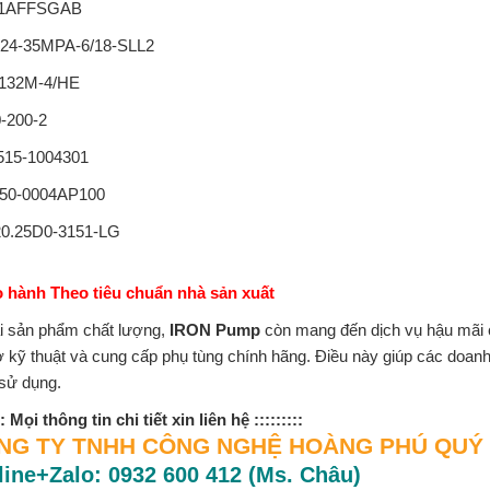
1AFFSGAB
24-35MPA-6/18-SLL2
132M-4/HE
-200-2
15-1004301
50-0004AP100
0.25D0-3151-LG
o hành Theo tiêu chuẩn nhà sản xuất
i sản phẩm chất lượng,
IRON Pump
còn mang đến dịch vụ hậu mãi c
ợ kỹ thuật và cung cấp phụ tùng chính hãng. Điều này giúp các doan
 sử dụng.
::: Mọi thông tin chi tiết xin liên hệ :::::::::
NG TY TNHH CÔNG NGHỆ HOÀNG PHÚ QUÝ
line+Zalo: 0932 600 412 (Ms. Châu)