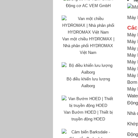
Động cơ AC VEM GmbH
Máy 
Các
Máy 
Van một chiều HYDROMAX |
Máy 
Nhà phân phối HYDROMAX
Máy 
Việt Nam
Máy 
Máy 
Máy 
Máy 
Bộ điều khiển lưu lượng
Bơm 
Aalborg
Máy 
Wate
Động 
Van Bướm HOED | Thiết bị
Nhà 
truyền động HOED
Khớp
Động