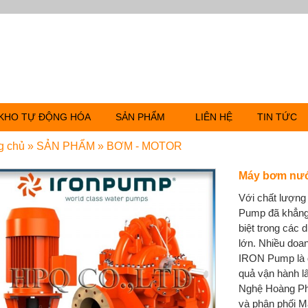
KHO TỰ ĐỘNG HÓA
SẢN PHẨM
LIÊN HỆ
TIN TỨC
g chủ
»
SẢN PHẨM
»
BƠM - MOTOR
Máy bơm nư
Với chất lượng
Pump đã khẳng đ
biệt trong các 
lớn. Nhiều doa
IRON Pump là đ
quả vận hành l
Nghệ Hoàng Ph
và phân phối