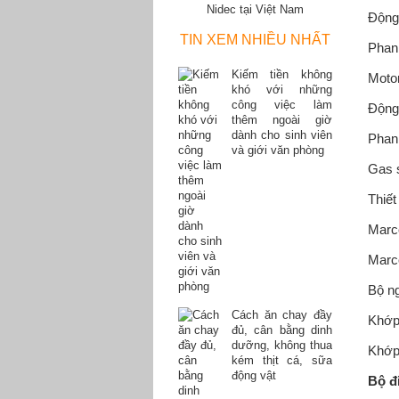
Nidec tại Việt Nam
Động
TIN XEM NHIỀU NHẤT
Phanh
Kiếm tiền không
Motor
khó với những
công việc làm
Động
thêm ngoài giờ
dành cho sinh viên
Phanh
và giới văn phòng
Gas 
Thiết
Marc
Marc
Bộ n
Cách ăn chay đầy
Khớp
đủ, cân bằng dinh
dưỡng, không thua
Khớp
kém thịt cá, sữa
động vật
Bộ đ