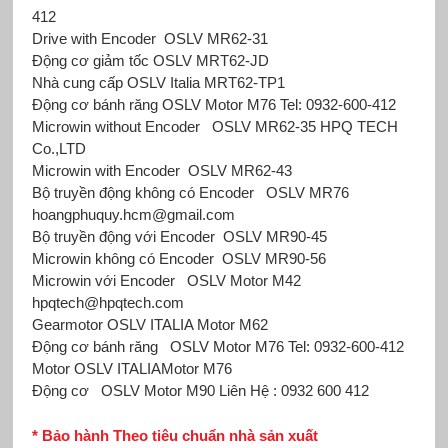
412
Drive with Encoder OSLV MR62-31
Động cơ giảm tốc OSLV
MRT62-JD
Nhà cung cấp OSLV Italia
MRT62-TP1
Động cơ bánh răng OSLV
Motor M76 Tel: 0932-600-412
Microwin without Encoder OSLV MR62-35 HPQ TECH
Co.,LTD
Microwin with Encoder OSLV MR62-43
Bộ truyền động không có Encoder OSLV MR76
hoangphuquy.hcm@gmail.com
Bộ truyền động với Encoder OSLV MR90-45
Microwin không có Encoder OSLV MR90-56
Microwin với Encoder OSLV Motor M42
hpqtech@hpqtech.com
Gearmotor OSLV ITALIA Motor M62
Động cơ bánh răng OSLV Motor M76 Tel: 0932-600-412
Motor OSLV ITALIAMotor M76
Động cơ OSLV Motor M90 Liên Hệ : 0932 600 412
* Bảo hành Theo tiêu chuẩn nhà sản xuất