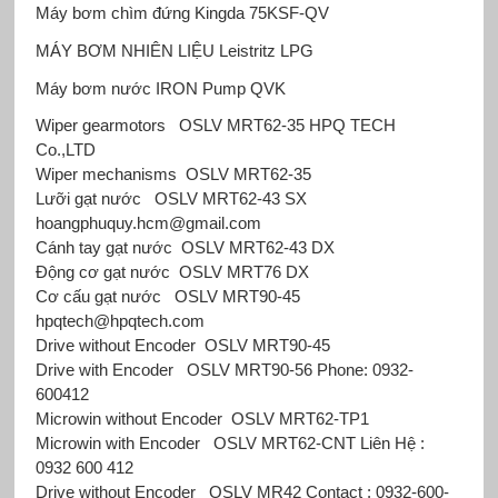
Máy bơm chìm đứng Kingda
75KSF-QV
MÁY BƠM NHIÊN LIỆU Leistritz
LPG
Máy bơm nước IRON Pump
QVK
Wiper gearmotors OSLV MRT62-35 HPQ TECH
Co.,LTD
Wiper mechanisms OSLV MRT62-35
Lưỡi gạt nước OSLV MRT62-43 SX
hoangphuquy.hcm@gmail.com
Cánh tay gạt nước OSLV MRT62-43 DX
Động cơ gạt nước OSLV MRT76 DX
Cơ cấu gạt nước OSLV MRT90-45
hpqtech@hpqtech.com
Drive without Encoder OSLV MRT90-45
Drive with Encoder OSLV MRT90-56 Phone: 0932-
600412
Microwin without Encoder OSLV MRT62-TP1
Microwin with Encoder OSLV MRT62-CNT Liên Hệ :
0932 600 412
Drive without Encoder OSLV MR42 Contact : 0932-600-