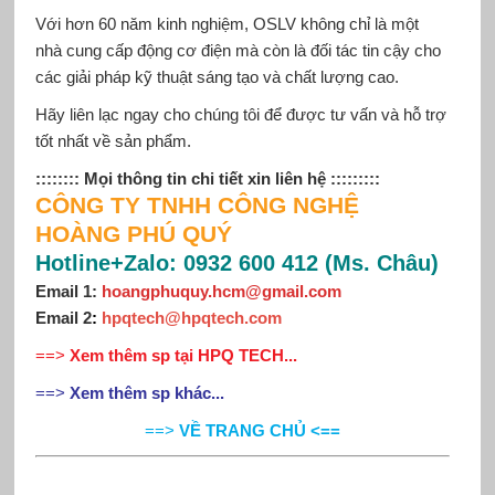
Với hơn 60 năm kinh nghiệm, OSLV không chỉ là một
nhà cung cấp động cơ điện mà còn là đối tác tin cậy cho
các giải pháp kỹ thuật sáng tạo và chất lượng cao.
Hãy liên lạc ngay cho chúng tôi để được tư vấn và hỗ trợ
tốt nhất về sản phẩm.
:::::::: Mọi thông tin chi tiết xin liên hệ :::::::::
CÔNG TY TNHH CÔNG NGHỆ
HOÀNG PHÚ QUÝ
Hotline+Zalo: 0932 600 412 (Ms. Châu)
Email 1:
hoangphuquy.hcm@gmail.com
Email 2
:
hpqtech@hpqtech.com
==>
Xem thêm sp tại HPQ TECH...
==>
Xem thêm sp khác...
==>
VỀ TRANG CHỦ <==