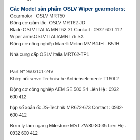
Các Model sản phẩm OSLV Wiper gearmotors:
Gearmotor OSLV MRT50
Động cơ giảm tốc OSLV MRT62-JD
Blade OSLV ITALIA MRT62-31 Contact : 0932-600-412
Wiper armsOSLV ITALIAMRT76 SX
Động cơ công nghiệp Marelli Motori
MV B4JH - B5JH
Nhà cung cấp OSLV Italia
MRT62-TP1
Part N° 9903101-24V
Khớp nối servo Technische Antriebselemente
T160L2
Động cơ công nghiệp AEM
SE 500 S4 Liên Hệ : 0932
600 412
hộp số xoắn ốc JS-Technik
MR672-673 Contact : 0932-
600-412
Bơm ly tâm ngang Milestone
MST
ZW80-80-35 Liên Hệ :
0932 600 412