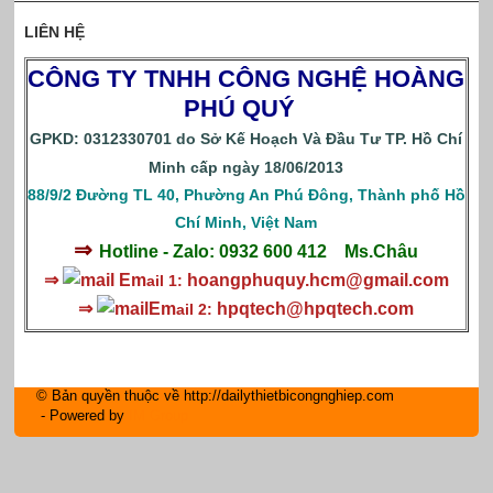
LIÊN HỆ
CÔNG TY TNHH CÔNG NGHỆ HOÀNG
PHÚ QUÝ
GPKD: 0312330701 do Sở Kế Hoạch Và Đầu Tư TP. Hồ Chí
Minh cấp ngày 18/06/2013
88/9/2 Đường TL 40, Phường An Phú Đông, Thành phố Hồ
Chí Minh, Việt Nam
⇒
Hotline - Zalo: 0932 600 412
Ms.Châu
⇒
Em
hoangphuquy.hcm@gmail.com
ail 1:
⇒
Em
hpqtech
@hpqtech.com
ail 2:
© Bản quyền thuộc về http://dailythietbicongnghiep.com
- Powered by
IM Group