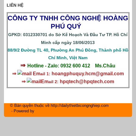
LIÊN HỆ
CÔNG TY TNHH CÔNG NGHỆ HOÀNG
PHÚ QUÝ
GPKD: 0312330701 do Sở Kế Hoạch Và Đầu Tư TP. Hồ Chí
Minh cấp ngày 18/06/2013
88/9/2 Đường TL 40, Phường An Phú Đông, Thành phố Hồ
Chí Minh, Việt Nam
⇒
Hotline - Zalo: 0932 600 412
Ms.Châu
⇒
Em
hoangphuquy.hcm@gmail.com
ail 1:
⇒
Em
hpqtech
@hpqtech.com
ail 2:
© Bản quyền thuộc về http://dailythietbicongnghiep.com
- Powered by
IM Group