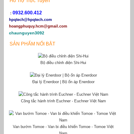
Hỗ Trợ Trực Tuyến
0932.600.412
:
hpqtech
@hpqtech.com
hoangphuquy.hcm@gmail.com
chaunguyen3092
SẢN PHẨM NỔI BẬT
Bộ điều chỉnh điện Shi-Hui
Đại lý Enerdoor | Bộ ổn áp Enerdoor
Công tắc hành trình Euchner - Euchner Việt Nam
Van bướm Tomoe - Van bi điều khiển Tomoe - Tomoe Việt
Nam