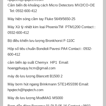
Cảm biến đo khoảng cách Micro Detectors
MV2/CO-OE
Tel: 0932-600-412
Máy hiện sóng cầm tay Fluke
5649/5650-25
Máy
Xử lý nhiệt kim loại PhoenixTM
PTM1200 Contact :
0932-600-412
Bộ điều khiển lưu lượng Bronkhorst
F-110C
Hộp số tiêu chuẩn Bondioli Pavesi
PA4 Contact : 0932-
600-412
cảm biến áp suất Chemyx
HP1 Email:
hoangphuquy.hcm@gmail.com
máy đo lưu lượng Blancett
B1500 2
Máy bơm hút ngang Brinkmann
STE145S590 Email:
hpqtech@hpqtech.com
Máy đo lưu lượng ModMAG
M5000
Bơm dẫn động Berarma
01 PLP 05-16 Contact : 0932-