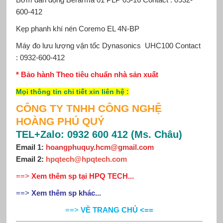
600-412
Kẹp phanh khí nén Coremo
EL 4N-BP
Máy đo lưu lượng vận tốc Dynasonics
UHC100 Contact
: 0932-600-412
* Bảo hành Theo tiêu chuẩn nhà sản xuất
Mọi thông tin chi tiết xin
liên hệ
:
CÔNG TY TNHH CÔNG NGHỆ
HOÀNG PHÚ QUÝ
TEL+Zalo: 0932 600 412 (Ms. Châu)
Email 1:
hoangphuquy.hcm@gmail.com
Email 2
:
hpqtech@hpqtech
.
com
==>
Xem thêm sp tại HPQ TECH...
==>
Xem thêm sp khác...
==>
VỀ TRANG CHỦ <==