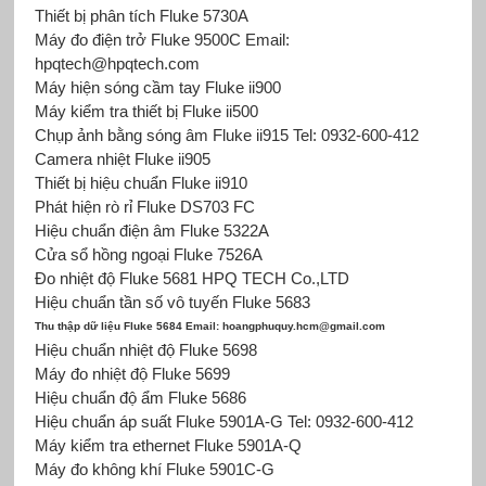
Thiết bị phân tích Fluke 5730A
Máy đo điện trở Fluke 9500C Email:
hpqtech@hpqtech.com
Máy hiện sóng cầm tay Fluke ii900
Máy kiểm tra thiết bị Fluke ii500
Chụp ảnh bằng sóng âm Fluke ii915 Tel: 0932-600-412
Camera nhiệt Fluke ii905
Thiết bị hiệu chuẩn Fluke ii910
Phát hiện rò rỉ Fluke DS703 FC
Hiệu chuẩn điện âm Fluke 5322A
Cửa sổ hồng ngoại Fluke 7526A
Đo nhiệt độ Fluke 5681 HPQ TECH Co.,LTD
Hiệu chuẩn tần số vô tuyến Fluke 5683
Thu thập dữ liệu Fluke 5684 Email: hoangphuquy.hcm@gmail.com
Hiệu chuẩn nhiệt độ Fluke 5698
Máy đo nhiệt độ Fluke 5699
Hiệu chuẩn độ ẩm Fluke 5686
Hiệu chuẩn áp suất Fluke 5901A-G Tel: 0932-600-412
Máy kiểm tra ethernet Fluke 5901A-Q
Máy đo không khí Fluke 5901C-G