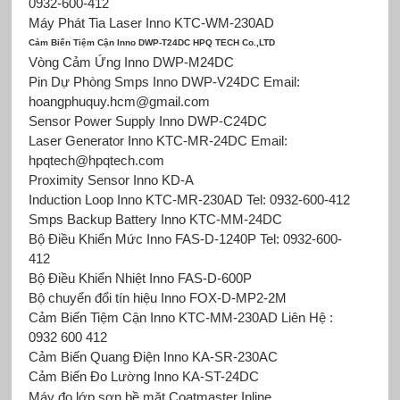
0932-600-412
Máy Phát Tia Laser Inno KTC-WM-230AD
Cảm Biến Tiệm Cận Inno DWP-T24DC HPQ TECH Co.,LTD
Vòng Cảm Ứng Inno DWP-M24DC
Pin Dự Phòng Smps Inno DWP-V24DC Email:
hoangphuquy.hcm@gmail.com
Sensor Power Supply Inno DWP-C24DC
Laser Generator Inno KTC-MR-24DC Email:
hpqtech@hpqtech.com
Proximity Sensor Inno KD-A
Induction Loop Inno KTC-MR-230AD Tel: 0932-600-412
Smps Backup Battery Inno KTC-MM-24DC
Bộ Điều Khiển Mức Inno
FAS-D-1240P Tel: 0932-600-
412
Bộ Điều Khiển Nhiệt Inno
FAS-D-600P
Bộ chuyển đổi tín hiệu Inno
FOX-D-MP2-2M
Cảm Biến Tiệm Cận Inno KTC-MM-230AD Liên Hệ :
0932 600 412
Cảm Biến Quang Điện Inno KA-SR-230AC
Cảm Biến Đo Lường Inno KA-ST-24DC
Máy đo lớp sơn bề mặt Coatmaster
Inline