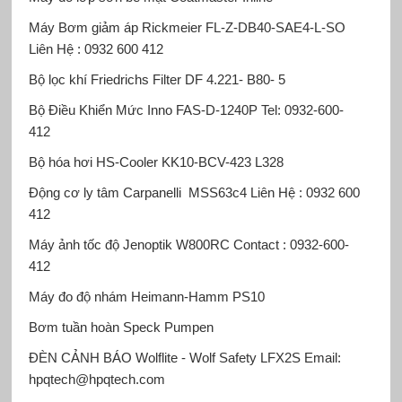
Máy Bơm giảm áp Rickmeier
FL-Z-DB40-SAE4-L-SO
Liên Hệ : 0932 600 412
Bộ lọc khí Friedrichs Filter
DF 4.221- B80- 5
Bộ Điều Khiển Mức Inno
FAS-D-1240P Tel: 0932-600-
412
Bộ hóa hơi HS-Cooler
KK10-BCV-423 L328
Động cơ ly tâm Carpanelli
MSS63c4 Liên Hệ : 0932 600
412
Máy ảnh tốc độ Jenoptik
W800RC Contact : 0932-600-
412
Máy đo độ nhám Heimann-Hamm
PS10
Bơm tuần hoàn Speck Pumpen
ĐÈN CẢNH BÁO Wolflite - Wolf Safety
LFX2S Email:
hpqtech@hpqtech.com