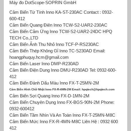
Máy đo DotScope-SOPRIN GmbH
Cảm Biến Từ Tính Inno KA-ST-230AC Contact : 0932-
600-412
Cảm Biến Quang Điên Inno TCW-S2-UAR2-230AC
Cảm Biến Cảm Ứng Inno TCW-S2-UAR2-24DC HPQ
TECH Co.,LTD
Cảm Biến Ảnh Thu Nhỏ Inno TCF-P-RS230AC
Cảm Biến Thép Không Gỉ Inno TC-S230AD Email:
hoangphuquy.hcm@gmail.com
Cảm Biến Laser Inno DMP-R230AD
Cảm Biến Điện Dung Inno DMU-R230AD Tel: 0932-600-
412
Cảm Biến Đánh Dấu Màu Inno FX-T-25MN-2M
Cảm Biến Hình Chữ Nhật Inno FX-R-4MN-2M Email: hpqtech@hpqtech.com
Cảm Biến Sợi Quang Inno FX-D-1MN-2M
Cảm Biến Chuyên Dụng Inno FX-BGS-90N-2M Phone:
0932-600412
Cảm Biến Tầm Nhìn Và An Toàn Inno FX-T-25MN-M8C
Cảm Biến Mức Inno FX-R-4MN-M8C Liên Hệ : 0932 600
412