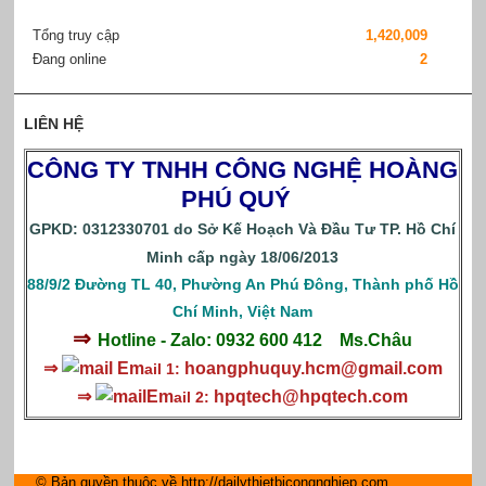
Tổng truy cập
1,420,009
Đang online
2
LIÊN HỆ
CÔNG TY TNHH CÔNG NGHỆ HOÀNG
PHÚ QUÝ
GPKD: 0312330701 do Sở Kế Hoạch Và Đầu Tư TP. Hồ Chí
Minh cấp ngày 18/06/2013
88/9/2 Đường TL 40, Phường An Phú Đông, Thành phố Hồ
Chí Minh, Việt Nam
⇒
Hotline - Zalo: 0932 600 412
Ms.Châu
⇒
Em
hoangphuquy.hcm@gmail.com
ail 1:
⇒
Em
hpqtech
@hpqtech.com
ail 2:
© Bản quyền thuộc về http://dailythietbicongnghiep.com