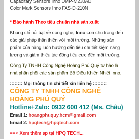
Capacitary Sensors Inno DMP-M230AD
Color Mark Sensors Inno FAS-D-210N
* Bảo hành Theo tiêu chuẩn nhà sản xuất
Không chỉ nổi bật về công nghệ,
Inno
còn chú trọng đến
các giải pháp thân thiện với môi trường. Những sản
phẩm của hãng luôn hướng đến tiêu chí tiết kiệm năng
lượng và giảm thiểu tác động tiêu cực đến môi trường.
Công Ty TNHH Công Nghệ Hoàng Phú Quý tự hào là
nhà phân phối các sản phẩm Bộ Điều Khiển Nhiệt Inno.
:::::::: Mọi thông tin chi tiết xin liên hệ :::::::::
CÔNG TY TNHH CÔNG NGHỆ
HOÀNG PHÚ QUÝ
Hotline+Zalo: 0932 600 412 (Ms. Châu)
Email 1:
hoangphuquy.hcm@gmail.com
Email 2
:
hpqtech@hpqtech.com
==>
Xem thêm sp tại HPQ TECH...