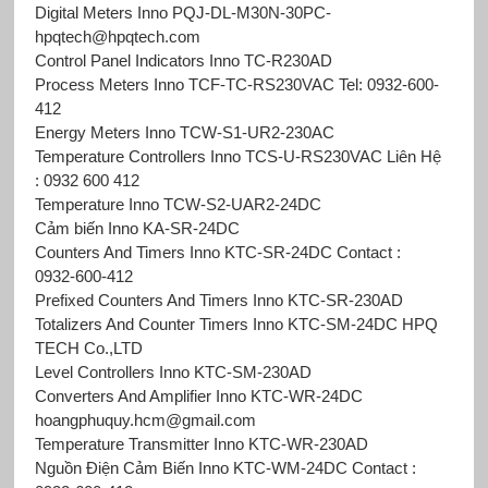
Digital Meters Inno PQJ-DL-M30N-30PC-
hpqtech@hpqtech.com
Control Panel Indicators Inno TC-R230AD
Process Meters Inno TCF-TC-RS230VAC Tel: 0932-600-
412
Energy Meters Inno TCW-S1-UR2-230AC
Temperature Controllers Inno TCS-U-RS230VAC Liên Hệ
: 0932 600 412
Temperature Inno TCW-S2-UAR2-24DC
Cảm biến Inno KA-SR-24DC
Counters And Timers Inno KTC-SR-24DC Contact :
0932-600-412
Prefixed Counters And Timers Inno KTC-SR-230AD
Totalizers And Counter Timers Inno KTC-SM-24DC HPQ
TECH Co.,LTD
Level Controllers Inno KTC-SM-230AD
Converters And Amplifier Inno KTC-WR-24DC
hoangphuquy.hcm@gmail.com
Temperature Transmitter Inno KTC-WR-230AD
Nguồn Điện Cảm Biến Inno KTC-WM-24DC Contact :