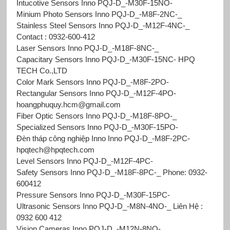
Intucotive Sensors Inno PQJ-D_-M30F-15NO-
Minium Photo Sensors Inno PQJ-D_-M8F-2NC-_
Stainless Steel Sensors Inno PQJ-D_-M12F-4NC-_
Contact : 0932-600-412
Laser Sensors Inno PQJ-D_-M18F-8NC-_
Capacitary Sensors Inno PQJ-D_-M30F-15NC- HPQ
TECH Co.,LTD
Color Mark Sensors Inno PQJ-D_-M8F-2PO-
Rectangular Sensors Inno PQJ-D_-M12F-4PO-
hoangphuquy.hcm@gmail.com
Fiber Optic Sensors Inno PQJ-D_-M18F-8PO-_
Specialized Sensors Inno PQJ-D_-M30F-15PO-
Đèn tháp công nghiệp Inno Inno PQJ-D_-M8F-2PC-
hpqtech@hpqtech.com
Level Sensors Inno PQJ-D_-M12F-4PC-
Safety Sensors Inno PQJ-D_-M18F-8PC-_ Phone: 0932-
600412
Pressure Sensors Inno PQJ-D_-M30F-15PC-
Ultrasonic Sensors Inno PQJ-D_-M8N-4NO-_ Liên Hệ :
0932 600 412
Vision Cameras Inno PQJ-D_-M12N-8NO-