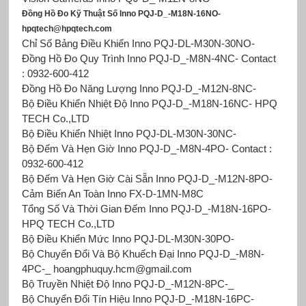
Đồng Hồ Đo Kỹ Thuật Số Inno PQJ-D_-M18N-16NO-
hpqtech@hpqtech.com
Chỉ Số Bảng Điều Khiển Inno PQJ-DL-M30N-30ΝΟ-
Đồng Hồ Đo Quy Trình Inno PQJ-D_-M8N-4NC- Contact
: 0932-600-412
Đồng Hồ Đo Năng Lượng Inno PQJ-D_-M12N-8NC-
Bộ Điều Khiển Nhiệt Độ Inno PQJ-D_-M18N-16NC- HPQ
TECH Co.,LTD
Bộ Điều Khiển Nhiệt Inno PQJ-DL-M30N-30NC-
Bộ Đếm Và Hẹn Giờ Inno PQJ-D_-M8N-4PO- Contact :
0932-600-412
Bộ Đếm Và Hẹn Giờ Cài Sẵn Inno PQJ-D_-M12N-8PO-
Cảm Biến An Toàn Inno
FX-D-1MN-M8C
Tổng Số Và Thời Gian Đếm Inno PQJ-D_-M18N-16PO-
HPQ TECH Co.,LTD
Bộ Điều Khiển Mức Inno PQJ-DL-M30N-30PO-
Bộ Chuyển Đổi Và Bộ Khuếch Đại Inno PQJ-D_-M8N-
4PC-_ hoangphuquy.hcm@gmail.com
Bộ Truyền Nhiệt Độ Inno PQJ-D_-M12N-8PC-_
Bộ Chuyển Đổi Tín Hiệu Inno PQJ-D_-M18N-16PC-