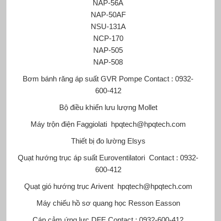
NAP-56A
NAP-50AF
NSU-131A
NCP-170
NAP-505
NAP-508
Bơm bánh răng áp suất GVR Pompe
Contact : 0932-
600-412
Bộ điều khiển lưu lượng Mollet
Máy trộn điện Faggiolati
hpqtech@hpqtech.com
Thiết bị đo lường Elsys
Quạt hướng trục áp suất Euroventilatori
Contact : 0932-
600-412
Quạt gió hướng trục Arivent
hpqtech@hpqtech.com
Máy chiếu hồ sơ quang học Resson Easson
Cáp cảm ứng lực DFE
Contact : 0932-600-412