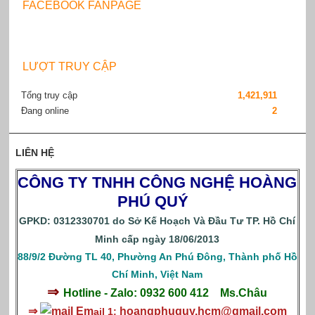
FACEBOOK FANPAGE
LƯỢT TRUY CẬP
Tổng truy cập
1,421,911
Đang online
2
LIÊN HỆ
CÔNG TY TNHH CÔNG NGHỆ HOÀNG
PHÚ QUÝ
GPKD: 0312330701 do Sở Kế Hoạch Và Đầu Tư TP. Hồ Chí
Minh cấp ngày 18/06/2013
88/9/2 Đường TL 40, Phường An Phú Đông, Thành phố Hồ
Chí Minh, Việt Nam
⇒
Hotline - Zalo: 0932 600 412
Ms.Châu
⇒
Em
hoangphuquy.hcm@gmail.com
ail 1: