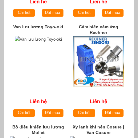
Liên hệ
Liên hệ
Chi tiết
Đặt mua
Chi tiết
Đặt mua
Van lưu lượng Toyo-oki
Cảm biến cảm ứng
Rechner
Liên hệ
Liên hệ
Chi tiết
Đặt mua
Chi tiết
Đặt mua
Bộ điều khiển lưu lượng
Xy lanh khí nén Cosure |
Mollet
Van Cosure