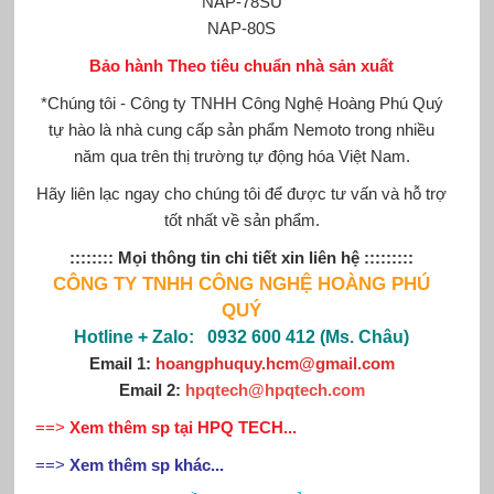
NAP-78SU
NAP-80S
Bảo hành Theo tiêu chuẩn nhà sản xuất
*Chúng tôi - Công ty TNHH Công Nghệ Hoàng Phú Quý
tự hào là nhà cung cấp sản phẩm
Nemoto
trong nhiều
năm qua trên thị trường tự động hóa Việt Nam.
Hãy liên lạc ngay cho chúng tôi để được tư vấn và hỗ trợ
tốt nhất về sản phẩm.
:::::::: Mọi thông tin chi tiết xin liên hệ :::::::::
CÔNG TY TNHH CÔNG NGHỆ HOÀNG PHÚ
QUÝ
Hotline + Zalo: 0932 600 412 (Ms. Châu)
Email 1:
hoangphuquy.hcm@gmail.com
Email 2:
hpqtech
@
hpqtech
.com
==>
Xem thêm sp tại HPQ TECH...
==>
Xem thêm sp khác...