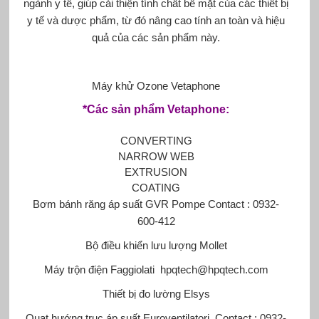
ngành y tế, giúp cải thiện tính chất bề mặt của các thiết bị
y tế và dược phẩm, từ đó nâng cao tính an toàn và hiệu
quả của các sản phẩm này.
Máy khử Ozone Vetaphone
*Các sản phẩm Vetaphone:
CONVERTING
NARROW WEB
EXTRUSION
COATING
Bơm bánh răng áp suất GVR Pompe
Contact : 0932-
600-412
Bộ điều khiển lưu lượng Mollet
Máy trộn điện Faggiolati
hpqtech@hpqtech.com
Thiết bị đo lường Elsys
Quạt hướng trục áp suất Euroventilatori
Contact : 0932-