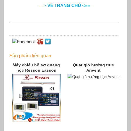
==>
VỀ TRANG CHỦ <==
Sản phẩm liên quan
Máy chiếu hồ sơ quang
Quạt gió hướng trục
học Resson Easson
Arivent