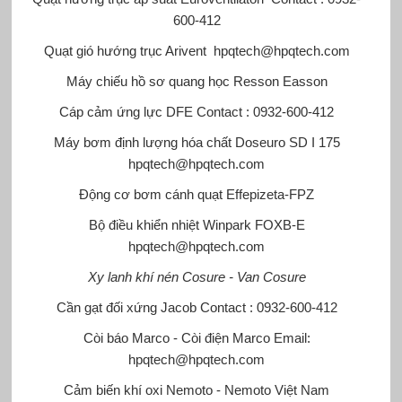
600-412
Quạt gió hướng trục Arivent
hpqtech@hpqtech.com
Máy chiếu hồ sơ quang học Resson Easson
Cáp cảm ứng lực DFE
Contact : 0932-600-412
Máy bơm định lượng hóa chất Doseuro
SD I 175
hpqtech@hpqtech.com
Động cơ bơm cánh quạt Effepizeta-FPZ
Bộ điều khiển nhiệt Winpark
FOXB-E
hpqtech@hpqtech.com
Xy lanh khí nén Cosure - Van Cosure
Cần gạt đối xứng Jacob
Contact : 0932-600-412
Còi báo Marco - Còi điện Marco
Email:
hpqtech@hpqtech.com
Cảm biến khí oxi Nemoto - Nemoto Việt Nam