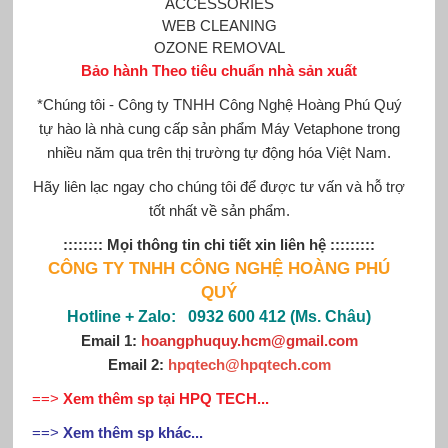
ACCESSORIES
WEB CLEANING
OZONE REMOVAL
Bảo hành Theo tiêu chuẩn nhà sản xuất
*Chúng tôi - Công ty TNHH Công Nghệ Hoàng Phú Quý
tự hào là nhà cung cấp sản phẩm Máy
Vetaphone
trong
nhiều năm qua trên thị trường tự động hóa Việt Nam.
Hãy liên lạc ngay cho chúng tôi để được tư vấn và hỗ trợ
tốt nhất về sản phẩm.
:::::::: Mọi thông tin chi tiết xin liên hệ :::::::::
CÔNG TY TNHH CÔNG NGHỆ HOÀNG PHÚ
QUÝ
Hotline + Zalo: 0932 600 412 (Ms. Châu)
Email 1:
hoangphuquy.hcm@gmail.com
Email 2:
hpqtech
@
hpqtech
.com
==>
Xem thêm sp tại HPQ TECH...
==>
Xem thêm sp khác...