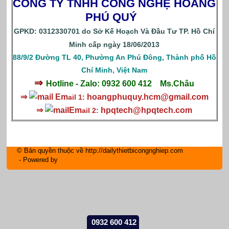
CÔNG TY TNHH CÔNG NGHỆ HOÀNG
PHÚ QUÝ
GPKD: 0312330701 do Sở Kế Hoạch Và Đầu Tư TP. Hồ Chí
Minh cấp ngày 18/06/2013
88/9/2 Đường TL 40, Phường An Phú Đông, Thành phố Hồ
Chí Minh, Việt Nam
⇒
Hotline - Zalo: 0932 600 412
Ms.Châu
⇒
Em
hoangphuquy.hcm@gmail.com
ail 1:
⇒
Em
hpqtech
@hpqtech.com
ail 2:
© Bản quyền thuộc về http://dailythietbicongnghiep.com
- Powered by
IM Group
0932 600 412