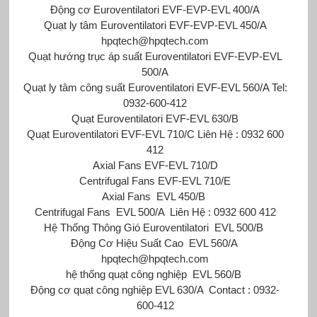
Động cơ Euroventilatori EVF-EVP-EVL 400/A
Quạt ly tâm Euroventilatori EVF-EVP-EVL 450/A
hpqtech@hpqtech.com
Quạt hướng trục áp suất Euroventilatori
EVF-EVP-EVL
500/A
Quạt ly tâm công suất Euroventilatori EVF-EVL 560/A Tel:
0932-600-412
Quạt Euroventilatori EVF-EVL 630/B
Quạt Euroventilatori EVF-EVL 710/C Liên Hệ : 0932 600
412
Axial Fans EVF-EVL 710/D
Centrifugal Fans EVF-EVL 710/E
Axial Fans
EVL 450/B
Centrifugal Fans
EVL 500/A
Liên Hệ : 0932 600 412
Hệ Thống Thông Gió Euroventilatori
EVL 500/B
Động Cơ Hiệu Suất Cao
EVL 560/A
hpqtech@hpqtech.com
hệ thống quạt công nghiệp
EVL 560/B
Động cơ quạt công nghiệp
EVL 630/A
Contact : 0932-
600-412