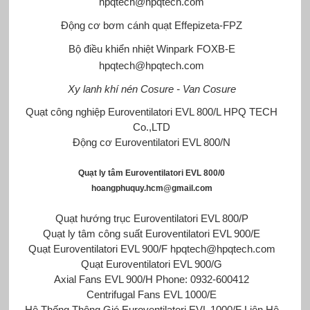
hpqtech@hpqtech.com
Động cơ bơm cánh quạt Effepizeta-FPZ
Bộ điều khiển nhiệt Winpark
FOXB-E
hpqtech@hpqtech.com
Xy lanh khí nén Cosure - Van Cosure
Quạt công nghiệp Euroventilatori EVL 800/L HPQ TECH
Co.,LTD
Động cơ Euroventilatori EVL 800/N
Quạt ly tâm Euroventilatori EVL 800/0
hoangphuquy.hcm@gmail.com
Quạt hướng trục Euroventilatori EVL 800/P
Quạt ly tâm công suất Euroventilatori EVL 900/E
Quạt Euroventilatori EVL 900/F hpqtech@hpqtech.com
Quạt Euroventilatori EVL 900/G
Axial Fans EVL 900/H Phone: 0932-600412
Centrifugal Fans EVL 1000/E
Hệ Thống Thông Gió Euroventilatori EVL 1000/F Liên Hệ