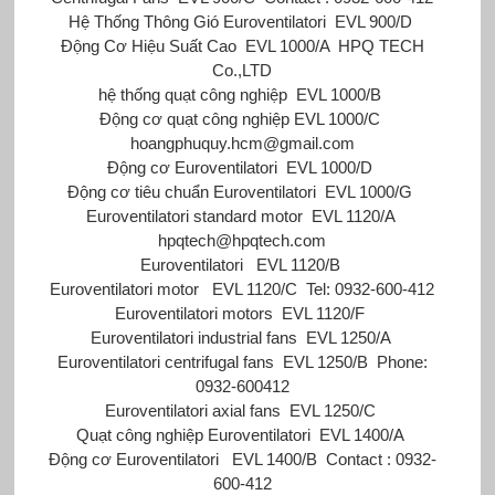
Hệ Thống Thông Gió Euroventilatori
EVL 900/D
Động Cơ Hiệu Suất Cao
EVL 1000/A
HPQ TECH
Co.,LTD
hệ thống quạt công nghiệp
EVL 1000/B
Động cơ quạt công nghiệp
EVL 1000/C
hoangphuquy.hcm@gmail.com
Động cơ Euroventilatori
EVL 1000/D
Động cơ tiêu chuẩn Euroventilatori
EVL 1000/G
Euroventilatori standard motor
EVL 1120/A
hpqtech@hpqtech.com
Euroventilatori
EVL 1120/B
Euroventilatori motor
EVL 1120/C
Tel: 0932-600-412
Euroventilatori motors
EVL 1120/F
Euroventilatori industrial fans
EVL 1250/A
Euroventilatori centrifugal fans
EVL 1250/B
Phone:
0932-600412
Euroventilatori axial fans
EVL 1250/C
Quạt công nghiệp Euroventilatori
EVL 1400/A
Động cơ Euroventilatori
EVL 1400/B
Contact : 0932-
600-412