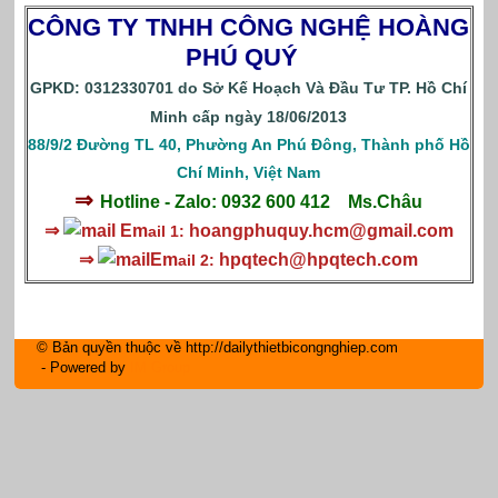
CÔNG TY TNHH CÔNG NGHỆ HOÀNG
PHÚ QUÝ
GPKD: 0312330701 do Sở Kế Hoạch Và Đầu Tư TP. Hồ Chí
Minh cấp ngày 18/06/2013
88/9/2 Đường TL 40, Phường An Phú Đông, Thành phố Hồ
Chí Minh, Việt Nam
⇒
Hotline - Zalo: 0932 600 412
Ms.Châu
⇒
Em
hoangphuquy.hcm@gmail.com
ail 1:
⇒
Em
hpqtech
@hpqtech.com
ail 2:
© Bản quyền thuộc về http://dailythietbicongnghiep.com
- Powered by
IM Group