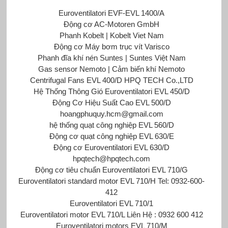
Euroventilatori EVF-EVL 1400/A
Động cơ AC-Motoren GmbH
Phanh Kobelt | Kobelt Viet Nam
Động cơ Máy bơm trục vít Varisco
Phanh đĩa khí nén Suntes | Suntes Việt Nam
Gas sensor Nemoto | Cảm biến khí Nemoto
Centrifugal Fans EVL 400/D HPQ TECH Co.,LTD
Hệ Thống Thông Gió Euroventilatori EVL 450/D
Động Cơ Hiệu Suất Cao EVL 500/D
hoangphuquy.hcm@gmail.com
hệ thống quạt công nghiệp EVL 560/D
Động cơ quạt công nghiệp EVL 630/E
Động cơ Euroventilatori EVL 630/D
hpqtech@hpqtech.com
Động cơ tiêu chuẩn Euroventilatori
EVL 710/G
Euroventilatori standard motor EVL 710/H Tel: 0932-600-
412
Euroventilatori EVL 710/1
Euroventilatori motor EVL 710/L Liên Hệ : 0932 600 412
Euroventilatori motors EVL 710/M