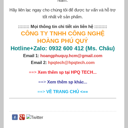
Nam.
Hãy liên lạc ngay cho chúng tôi để được tư vấn và hỗ trợ
tốt nhất về sản phẩm.
:::::::: Mọi thông tin chi tiết xin liên hệ :::::::::
CÔNG TY TNHH CÔNG NGHỆ
HOÀNG PHÚ QUÝ
Hotline+Zalo: 0932 600 412 (Ms. Châu)
Email 1:
hoangphuquy.hcm@gmail.com
Email 2
:
hpqtech@hpqtech.com
==>
Xem thêm sp tại HPQ TECH...
==>
Xem thêm sp khác...
==>
VỀ TRANG CHỦ <==