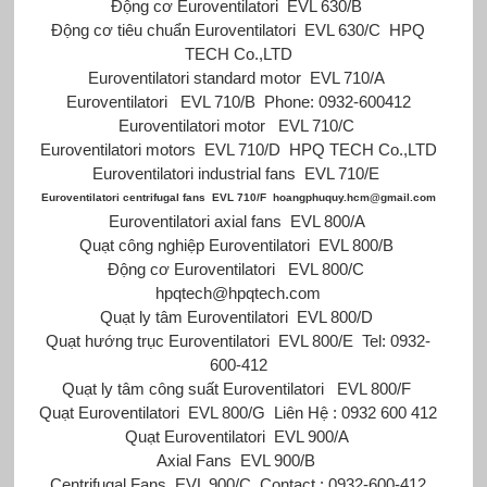
Động cơ Euroventilatori
EVL 630/B
Động cơ tiêu chuẩn Euroventilatori
EVL 630/C
HPQ
TECH Co.,LTD
Euroventilatori standard motor
EVL 710/A
Euroventilatori
EVL 710/B
Phone: 0932-600412
Euroventilatori motor
EVL 710/C
Euroventilatori motors
EVL 710/D
HPQ TECH Co.,LTD
Euroventilatori industrial fans
EVL 710/E
Euroventilatori centrifugal fans
EVL 710/F
hoangphuquy.hcm@gmail.com
Euroventilatori axial fans
EVL 800/A
Quạt công nghiệp Euroventilatori
EVL 800/B
Động cơ Euroventilatori
EVL 800/C
hpqtech@hpqtech.com
Quạt ly tâm Euroventilatori
EVL 800/D
Quạt hướng trục Euroventilatori
EVL 800/E
Tel: 0932-
600-412
Quạt ly tâm công suất Euroventilatori
EVL 800/F
Quạt Euroventilatori
EVL 800/G
Liên Hệ : 0932 600 412
Quạt Euroventilatori
EVL 900/A
Axial Fans
EVL 900/B
Centrifugal Fans
EVL 900/C
Contact : 0932-600-412