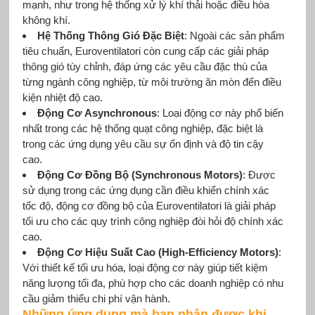
mạnh, như trong hệ thống xử lý khí thải hoặc điều hòa
không khí.
Hệ Thống Thông Gió Đặc Biệt
: Ngoài các sản phẩm
tiêu chuẩn, Euroventilatori còn cung cấp các giải pháp
thông gió tùy chỉnh, đáp ứng các yêu cầu đặc thù của
từng ngành công nghiệp, từ môi trường ăn mòn đến điều
kiện nhiệt độ cao.
Động Cơ Asynchronous
: Loại động cơ này phổ biến
nhất trong các hệ thống quạt công nghiệp, đặc biệt là
trong các ứng dụng yêu cầu sự ổn định và độ tin cậy
cao.
Động Cơ Đồng Bộ (Synchronous Motors)
: Được
sử dụng trong các ứng dụng cần điều khiển chính xác
tốc độ, động cơ đồng bộ của Euroventilatori là giải pháp
tối ưu cho các quy trình công nghiệp đòi hỏi độ chính xác
cao.
Động Cơ Hiệu Suất Cao (High-Efficiency Motors)
:
Với thiết kế tối ưu hóa, loại động cơ này giúp tiết kiệm
năng lượng tối đa, phù hợp cho các doanh nghiệp có nhu
cầu giảm thiểu chi phí vận hành.
Những ứng dụng mà bạn nhận được khi