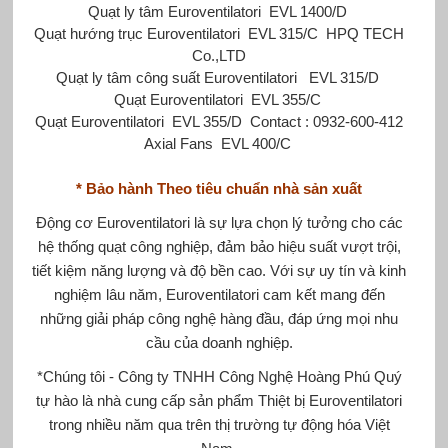
Quạt ly tâm Euroventilatori
EVL 1400/D
Quạt hướng trục Euroventilatori
EVL 315/C
HPQ TECH
Co.,LTD
Quạt ly tâm công suất Euroventilatori
EVL 315/D
Quạt Euroventilatori
EVL 355/C
Quạt Euroventilatori
EVL 355/D
Contact : 0932-600-412
Axial Fans
EVL 400/C
* Bảo hành Theo tiêu chuẩn nhà sản xuất
Động cơ Euroventilatori là sự lựa chọn lý tưởng cho các
hệ thống quạt công nghiệp, đảm bảo hiệu suất vượt trội,
tiết kiệm năng lượng và độ bền cao. Với sự uy tín và kinh
nghiệm lâu năm, Euroventilatori cam kết mang đến
những giải pháp công nghệ hàng đầu, đáp ứng mọi nhu
cầu của doanh nghiệp.
*Chúng tôi - Công ty TNHH Công Nghệ Hoàng Phú Quý
tự hào là nhà cung cấp sản phẩm Thiệt bị Euroventilatori
trong nhiều năm qua trên thị trường tự động hóa Việt