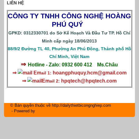
LIÊN HỆ
CÔNG TY TNHH CÔNG NGHỆ HOÀNG
PHÚ QUÝ
GPKD: 0312330701 do Sở Kế Hoạch Và Đầu Tư TP. Hồ Chí
Minh cấp ngày 18/06/2013
88/9/2 Đường TL 40, Phường An Phú Đông, Thành phố Hồ
Chí Minh, Việt Nam
⇒
Hotline - Zalo: 0932 600 412
Ms.Châu
⇒
Em
hoangphuquy.hcm@gmail.com
ail 1:
⇒
Em
hpqtech
@hpqtech.com
ail 2:
© Bản quyền thuộc về http://dailythietbicongnghiep.com
- Powered by
IM Group