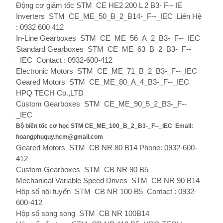
Động cơ giảm tốc STM
CE HE2 200 L 2 B3- F-- IE
Inverters
STM
CE_ME_50_B_2_B14-_F--_IEC
Liên Hệ
: 0932 600 412
In-Line Gearboxes
STM
CE_ME_56_A_2_B3-_F--_IEC
Standard Gearboxes
STM
CE_ME_63_B_2_B3-_F--
_IEC
Contact : 0932-600-412
Electronic Motors
STM
CE_ME_71_B_2_B3-_F--_IEC
Geared Motors
STM
CE_ME_80_A_4_B3-_F--_IEC
HPQ TECH Co.,LTD
Custom Gearboxes
STM
CE_ME_90_5_2_B3-_F--
_IEC
Bộ biến tốc cơ học STM
CE_ME_100_B_2_B3-_F--_IEC
Email:
hoangphuquy.hcm@gmail.com
Geared Motors
STM
CB NR
80 B14
Phone: 0932-600-
412
Custom Gearboxes
STM
CB NR
90 B5
Mechanical Variable Speed ​​Drives
STM
CB NR
90 B14
Hộp số nội tuyến
STM
CB NR
100 B5
Contact : 0932-
600-412
Hộp số song song
STM
CB NR
100B14