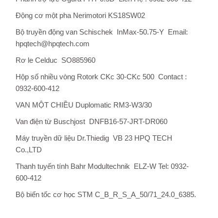
Động cơ một pha Nerimotori
KS18SW02
Bộ truyền động van
Schischek
InMax-50.75-Y
Email:
hpqtech@hpqtech.com
Rơ le
Celduc
SO885960
Hộp số nhiều vòng Rotork
CKc 30-CKc 500
Contact :
0932-600-412
VAN MỘT CHIỀU Duplomatic
RM3-W3/30
Van điện từ Buschjost
DNFB16-57-JRT-DR060
Máy truyền dữ liệu Dr.Thiedig
VB 23
HPQ TECH
Co.,LTD
Thanh tuyến tính Bahr Modultechnik
ELZ-W
Tel: 0932-
600-412
Bộ biến tốc cơ học STM
C_B_R_S_A_50/71_24.0_6385.