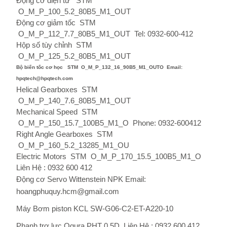
Động cơ điện tử
STM
O_M_P_100_5.2_80B5_M1_OUT
Động cơ giảm tốc
STM
O_M_P_112_7.7_80B5_M1_OUT
Tel: 0932-600-412
Hộp số tùy chỉnh
STM
O_M_P_125_5.2_80B5_M1_OUT
Bộ biến tốc cơ học
STM
O_M_P_132_16_90B5_M1_OUTO
Email:
hpqtech@hpqtech.com
Helical Gearboxes
STM
O_M_P_140_7.6_80B5_M1_OUT
Mechanical Speed
STM
O_M_P_150_15.7_100B5_M1_O
Phone: 0932-600412
Right Angle Gearboxes
STM
O_M_P_160_5.2_13285_M1_OU
Electric Motors
STM
O_M_P_170_15.5_100B5_M1_O
Liên Hệ : 0932 600 412
Động cơ Servo Wittenstein
NPK Email:
hoangphuquy.hcm@gmail.com
Máy Bơm piston KCL
SW-G06-C2-ET-A220-10
Phanh trợ lực Ogura
PHT
0.5D
Liên Hệ : 0932 600 412