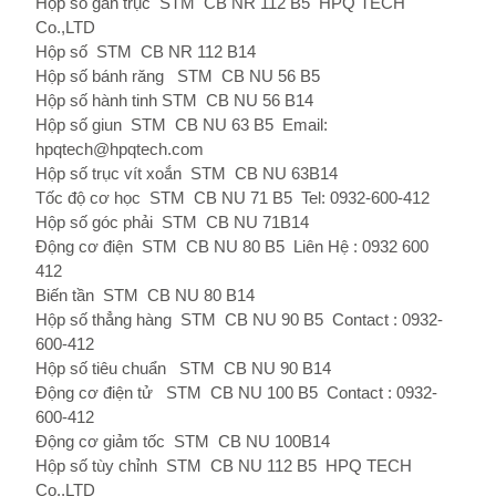
Hộp số gắn trục
STM
CB NR
112 B5
HPQ TECH
Co.,LTD
Hộp số
STM
CB NR
112 B14
Hộp số bánh răng
STM
CB NU
56 B5
Hộp số hành tinh STM
CB NU
56 B14
Hộp số giun
STM
CB NU
63 B5
Email:
hpqtech@hpqtech.com
Hộp số trục vít xoắn
STM
CB NU
63B14
Tốc độ cơ học
STM
CB NU
71 B5
Tel: 0932-600-412
Hộp số góc phải
STM
CB NU
71B14
Động cơ điện
STM
CB NU
80 B5
Liên Hệ : 0932 600
412
Biến tần
STM
CB NU
80 B14
Hộp số thẳng hàng
STM
CB NU
90 B5
Contact : 0932-
600-412
Hộp số tiêu chuẩn
STM
CB NU
90 B14
Động cơ điện tử
STM
CB NU
100 B5
Contact : 0932-
600-412
Động cơ giảm tốc
STM
CB NU
100B14
Hộp số tùy chỉnh
STM
CB NU
112 B5
HPQ TECH
Co.,LTD