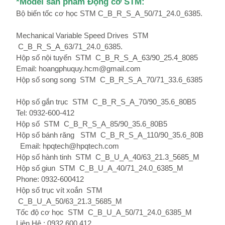
*
Mod
el sản phẩm Động cơ STM
:
Bộ biến tốc cơ học STM
C_B_R_S_A_50/71_24.0_6385.
Mechanical Variable Speed ​​Drives
STM
C_B_R_S_A_63/71_24.0_6385.
Hộp số nội tuyến
STM
C_B_R_S_A_63/90_25.4_8085
Email: hoangphuquy.hcm@gmail.com
Hộp số song song
STM
C_B_R_S_A_70/71_33.6_6385
Hộp số gắn trục
STM
C_B_R_S_A_70/90_35.6_80B5
Tel: 0932-600-412
Hộp số
STM
C_B_R_S_A_85/90_35.6_80B5
Hộp số bánh răng
STM
C_B_R_S_A_110/90_35.6_80B
Email: hpqtech@hpqtech.com
Hộp số hành tinh
STM
C_B_U_A_40/63_21.3_5685_M
Hộp số giun
STM
C_B_U_A_40/71_24.0_6385_M
Phone: 0932-600412
Hộp số trục vít xoắn
STM
C_B_U_A_50/63_21.3_5685_M
Tốc độ cơ học
STM
C_B_U_A_50/71_24.0_6385_M
Liên Hệ : 0932 600 412