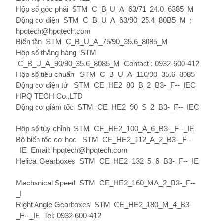
Hộp số góc phải
STM
C_B_U_A_63/71_24.0_6385_M
Động cơ điện
STM
C_B_U_A_63/90_25.4_80B5_M
;
hpqtech@hpqtech.com
Biến tần
STM
C_B_U_A_75/90_35.6_8085_M
Hộp số thẳng hàng
STM
C_B_U_A_90/90_35.6_8085_M
Contact : 0932-600-412
Hộp số tiêu chuẩn
STM
C_B_U_A_110/90_35.6_8085
Động cơ điện tử
STM
CE_HE2_80_B_2_B3-_F--_IEC
HPQ TECH Co.,LTD
Động cơ giảm tốc
STM
CE_HE2_90_S_2_B3-_F--_IEC
Hộp số tùy chỉnh
STM
CE_HE2_100_A_6_B3-_F--_IE
Bộ biến tốc cơ học
STM
CE_HE2_112_A_2_B3-_F--
_IE
Email: hpqtech@hpqtech.com
Helical Gearboxes
STM
CE_HE2_132_5_6_B3-_F--_IE
Mechanical Speed
STM
CE_HE2_160_MA_2_B3-_F--
_I
Right Angle Gearboxes
STM
CE_HE2_180_M_4_B3-
_F--_IE
Tel: 0932-600-412