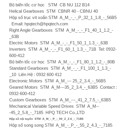
Bộ biến tốc cơ học
STM
CB NU
112 B14
Helical Gearboxes
STM
CBNR 40 - CBNU 40
Hộp số trục vít xoắn STM
A_M_-_-_P_32_1_1.8_-_56B5
Email: hpqtech@hpqtech.com
Right Angle Gearboxes
STM
A_M_-_-_F1_40_1_1.2_-
_63B
Electric Motors
STM
A_M_-_-_F1_50_1_1.3_-_63B
Inverters
STM
A_M_-_-_F1_60_1_1.3_-_71B
Tel: 0932-
600-412
Bộ biến tốc cơ học STM
A_M_-_-_F1_80_1_1.2_-_80B
Standard Gearboxes
STM
A_M_-_-_F1_100_1_1.3_-
_10
Liên Hệ : 0932 600 412
Electronic Motors
STM
A_M_--- 25_2_3.4_-_56B5
Geared Motors
STM
A_M---35_2_3.4_-_63B5
Contact :
0932-600-412
Custom Gearboxes
STM
A_M_---_41_2_7.5_-_63B5
Mechanical Variable Speed ​​Drives
STM
A_M--
-45_2_5.8_-_7185
HPQ TECH Co.,LTD
Hộp số nội tuyến
STM
A_M_-_P_-_50_2_2.6_-_71B5
Hộp số song song STM
A_M_-_P_-_55_2_4.3_-_7185