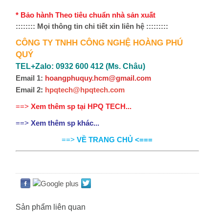
* Bảo hành Theo tiêu chuẩn nhà sản xuất
:::::::: Mọi thông tin chi tiết xin
liên hệ
:::::::::
CÔNG TY TNHH CÔNG NGHỆ HOÀNG PHÚ
QUÝ
TEL+Zalo: 0932 600 412 (Ms. Châu)
Email 1:
hoangphuquy.hcm@gmail.com
Email 2
:
hpqtech@hpqtech
.
com
==>
Xem thêm sp tại HPQ TECH...
==>
Xem thêm sp khác...
==>
VỀ TRANG CHỦ <==
=
Sản phẩm liên quan