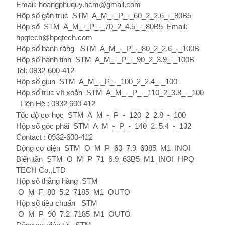
Email: hoangphuquy.hcm@gmail.com
Hộp số gắn trục
STM
A_M_-_P_-_60_2_2.6_-_80B5
Hộp số
STM
A_M_-_P_-_70_2_4.5_-_80B5
Email:
hpqtech@hpqtech.com
Hộp số bánh răng
STM
A_M_-_P_-_80_2_2.6_-_100B
Hộp số hành tinh
STM
A_M_-_P_-_90_2_3.9_-_100B
Tel: 0932-600-412
Hộp số giun
STM
A_M_-_P_-_100_2_2.4_-_100
Hộp số trục vít xoắn
STM
A_M_-_P_-_110_2_3.8_-_100
Liên Hệ : 0932 600 412
Tốc độ cơ học
STM
A_M_-_P_-_120_2_2.8_-_100
Hộp số góc phải
STM
A_M_-_P_-_140_2_5.4_-_132
Contact : 0932-600-412
Động cơ điện
STM
O_M_P_63_7.9_6385_M1_ΙΝΟΙ
Biến tần
STM
O_M_P_71_6.9_63B5_M1_ΙΝΟΙ
HPQ
TECH Co.,LTD
Hộp số thẳng hàng
STM
O_M_F_80_5.2_7185_M1_OUTO
Hộp số tiêu chuẩn
STM
O_M_P_90_7.2_7185_M1_OUTO