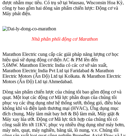
được nhắm mục tiêu. Có trụ sở tại Wausau, Wisconsin Hoa Kỳ,
công ty bao gồm hai dòng sản phẩm chiến lược: Động cơ và
Máy phát điện.
Nhà phân phối động cơ Marathon
Marathon Electric cung cấp các giải pháp năng lượng cơ học
hiệu quả sử dụng động cơ điện AC & PM lên đến
5,6MW. Marathon Electric India có các cơ sở sản xuất,
Marathon Electric India Pvt Ltd tại Faridabad & Marathon
Electric Motors (Ấn Độ) Ltd tại Kolkata. & Marathon Electric
Motors (Ấn Độ) Ltd tại Ahmedabad.
Dòng sản phẩm chiến lược của chúng tôi bao gồm động cơ và
quạt. Một loạt các động cơ Mã lực phân đoạn của chúng tôi
phục vụ các ứng dụng như hệ thống sưởi, thông gió, điều hòa
không khí và điện lạnh thương mại (HVAC), Ứng dụng mục
đích chung, Máy làm mát bay hơi & Bộ làm mát, Máy giặt &
Máy xay lúa ướt. Động cơ Mã lực tích hợp của chúng tôi có
công suất lên tới 11KV, phục vụ nhiều ứng dụng như máy bơm,
máy nén, quạt, máy nghiền, băng tải, lò nung, v.v. Chúng tôi
cũng sản xuất loại quạt công nghiệp Propeller, Axial Flow và Ly