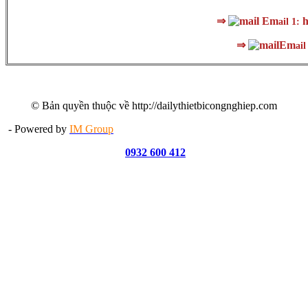
⇒
Em
h
ail 1:
⇒
Em
ail
© Bản quyền thuộc về http://dailythietbicongnghiep.com
- Powered by
IM Group
0932 600 412