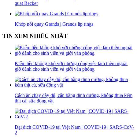
quạt Becker
Khớp nối quay Grands | Grands lip rings
TIN XEM NHIỀU NHẤT
Kiếm tiền không khó với những công việc làm thêm ngoài
giờ dành cho sinh viên và giới văn phòng
Cách ăn chay đầy đủ, cân bằng dinh dưỡng, không thua kém
thịt cá, sữa động vật
Đại dịch COVID-19 tại Việt Nam | COVID-19 | SARS-CoV-
2