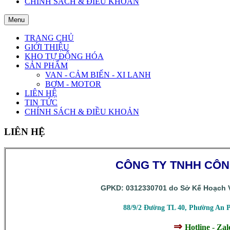
CHÍNH SÁCH & ĐIỀU KHOẢN
Menu
TRANG CHỦ
GIỚI THIỆU
KHO TỰ ĐỘNG HÓA
SẢN PHẨM
VAN - CẢM BIẾN - XI LANH
BƠM - MOTOR
LIÊN HỆ
TIN TỨC
CHÍNH SÁCH & ĐIỀU KHOẢN
LIÊN HỆ
CÔNG TY TNHH CÔ
GPKD: 0312330701 do Sở Kế Hoạch V
88/9/2 Đường TL 40, Phường An 
⇒
Hotline - Za