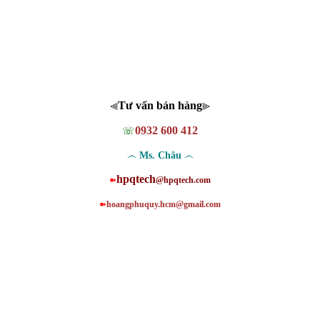
Tư vấn bán hàng
⫷
⫸
0932 600 412
☏
෴
෴
Ms. Châu
hpqtech
➽
@hpqtech.com
➽
hoangphuquy.hcm@gmail.com