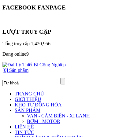
FACEBOOK FANPAGE
LƯỢT TRUY CẬP
Tổng truy cập
1,420,956
Đang online
9
[0] Sản phẩm
TRANG CHỦ
GIỚI THIỆU
KHO TỰ ĐỘNG HÓA
SẢN PHẨM
VAN - CẢM BIẾN - XI LANH
BƠM - MOTOR
LIÊN HỆ
TIN TỨC