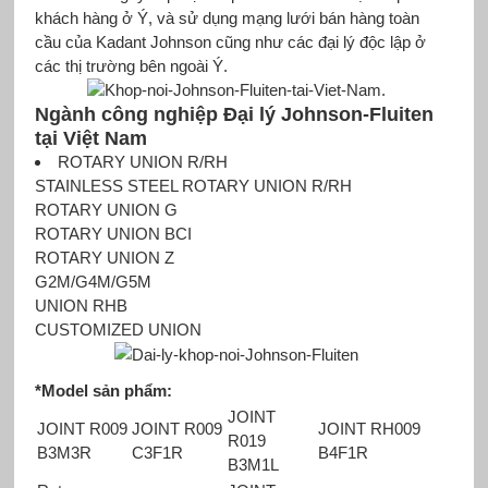
khách hàng ở Ý, và sử dụng mạng lưới bán hàng toàn
cầu của Kadant Johnson cũng như các đại lý độc lập ở
các thị trường bên ngoài Ý.
Ngành công nghiệp Đại lý
Johnson-Fluiten
tại Việt Nam
ROTARY UNION R/RH
STAINLESS STEEL ROTARY UNION R/RH
ROTARY UNION G
ROTARY UNION BCI
ROTARY UNION Z
G2M/G4M/G5M
UNION RHB
CUSTOMIZED UNION
*Model sản phẩm:
JOINT
JOINT R009
JOINT R009
JOINT RH009
R019
B3M3R
C3F1R
B4F1R
B3M1L