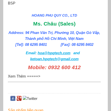
BSP
HOANG PHU QUY CO., LTD
M
s. Châu
(S
ales
)
Address: 94 Phan Văn Trị, Phường 10, Quận Gò Vấp,
Thành phố Hồ Chí Minh, Việt Nam
[Tel]: 08 6295 8401 [Fax]: 08 6295 8402
Email:
hoa@hpqtech.com
and
ketoan.hpqtech@gmail.com
Mobile:
0932 600 412
Xem Thêm =====>
Sản phẩm liên quan