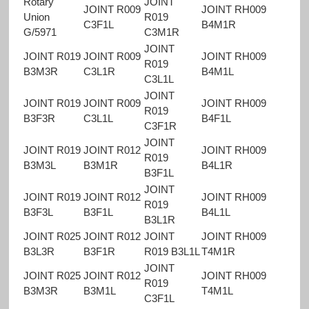
Rotary
JOINT
JOINT R009
JOINT RH009
Union
R019
C3F1L
B4M1R
G/5971
C3M1R
JOINT
JOINT R019
JOINT R009
JOINT RH009
R019
B3M3R
C3L1R
B4M1L
C3L1L
JOINT
JOINT R019
JOINT R009
JOINT RH009
R019
B3F3R
C3L1L
B4F1L
C3F1R
JOINT
JOINT R019
JOINT R012
JOINT RH009
R019
B3M3L
B3M1R
B4L1R
B3F1L
JOINT
JOINT R019
JOINT R012
JOINT RH009
R019
B3F3L
B3F1L
B4L1L
B3L1R
JOINT R025
JOINT R012
JOINT
JOINT RH009
B3L3R
B3F1R
R019 B3L1L
T4M1R
JOINT
JOINT R025
JOINT R012
JOINT RH009
R019
B3M3R
B3M1L
T4M1L
C3F1L