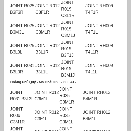
JOINT
JOINT R025
JOINT R012
JOINT RH009
R019
B3F3R
C3F1R
T4F1R
C3L1R
JOINT
JOINT R025
JOINT R012
JOINT RH009
R019
B3M3L
C3M1R
T4F1L
C3M1J
JOINT
JOINT R025
JOINT R012
JOINT RH009
R019
B3L3L
B3L1R
T4L1R
B3F1J
JOINT
JOINT R031
JOINT R012
JOINT RH009
R019
B3L3R
B3L1L
T4L1L
B3M1J
Hoàng Phú Quý - Ms Châu 0932 600 412
JOINT
JOINT
JOINT R012
JOINT RH012
R025
R031 B3L3L
C3M1L
B4M1R
C3M1R
JOINT
JOINT
JOINT R012
JOINT RH012
R009
R025
C3F1L
B4M1L
C3M1R
C3M1L
JOINT
JOINT