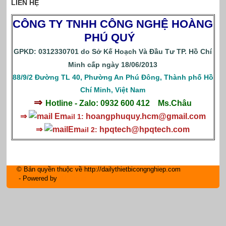
LIÊN HỆ
CÔNG TY TNHH CÔNG NGHỆ HOÀNG
PHÚ QUÝ
GPKD: 0312330701 do Sở Kế Hoạch Và Đầu Tư TP. Hồ Chí
Minh cấp ngày 18/06/2013
88/9/2 Đường TL 40, Phường An Phú Đông, Thành phố Hồ
Chí Minh, Việt Nam
⇒
Hotline - Zalo: 0932 600 412
Ms.Châu
⇒
Em
hoangphuquy.hcm@gmail.com
ail 1:
⇒
Em
hpqtech
@hpqtech.com
ail 2:
© Bản quyền thuộc về http://dailythietbicongnghiep.com
- Powered by
IM Group