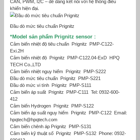
CAN, PWM, I2C – dễ dàng kết nối với hệ thống điều
khiển hiện đại.
Đầu dò mức tiêu chuẩn Prignitz
*Mod
el sản phẩm Prignitz sensor :
Cảm biến nhiệt độ tiêu chuẩn
Prignitz
PMP-C122-
Exi.2H
Cảm biến nhiệt độ
Prignitz
PMP-C122.04-ExD
HPQ
TECH Co.,LTD
Cảm biến nhiệt nguy hiểm
Prignitz
PMP-S222
Đầu dò mức tiêu chuẩn
Prignitz
PMP-S221
Đầu dò mức vi tính
Prignitz
PMP-S111
Cảm biến áp suất
Prignitz
PMP-C111
Tel: 0932-600-
412
Cảm biến Hydrogen
Prignitz
PMP-S122
Cảm biến áp suất nguy hiểm
Prignitz
PMP-C122
Email:
hpqtech@hpqtech.com
Cảm biến chênh áp Prignitz
PMP-S131
Cảm biến kỹ thuật số
Prignitz
PMP-S132
Phone: 0932-