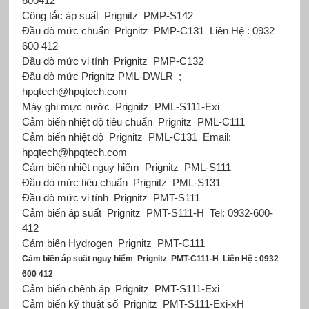
600412
Công tắc áp suất
Prignitz
PMP-S142
Đầu dò mức chuẩn
Prignitz
PMP-C131
Liên Hệ : 0932
600 412
Đầu dò mức vi tính
Prignitz
PMP-C132
Đầu dò mức Prignitz
PML-DWLR
;
hpqtech@hpqtech.com
Máy ghi mực nước
Prignitz
PML-S111-Exi
Cảm biến nhiệt độ tiêu chuẩn
Prignitz
PML-C111
Cảm biến nhiệt độ
Prignitz
PML-C131
Email:
hpqtech@hpqtech.com
Cảm biến nhiệt nguy hiểm
Prignitz
PML-S111
Đầu dò mức tiêu chuẩn
Prignitz
PML-S131
Đầu dò mức vi tính
Prignitz
PMT-S111
Cảm biến áp suất
Prignitz
PMT-S111-H
Tel: 0932-600-
412
Cảm biến Hydrogen
Prignitz
PMT-C111
Cảm biến áp suất nguy hiểm
Prignitz
PMT-C111-H
Liên Hệ : 0932
600 412
Cảm biến chênh áp
Prignitz
PMT-S111-Exi
Cảm biến kỹ thuật số
Prignitz
PMT-S111-Exi-xH