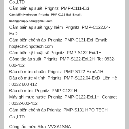
Co.,LTD
Cảm biến áp suất
Prignitz
PMP-C111-Exi
Cảm biến Hydrogen
Prignitz
PMP-C122-Exi
Email:
hoangphuquy.hcm@gmail.com
Cảm biến áp suất nguy hiểm
Prignitz
PMP-C122.04-
ExD
Cảm biến chênh áp
Prignitz
PMP-C131-Exi
Email:
hpqtech@hpqtech.com
Cảm biến kỹ thuật số Prignitz
PMP-S122-Exi.1H
Công tắc áp suất
Prignitz
PMP-S122-Exi.2H
Tel: 0932-
600-412
Đầu dò mức chuẩn
Prignitz
PMP-S122-ExnA.1H
Đầu dò mức vi tính
Prignitz
PMP-S122.04-ExD
Liên Hệ
: 0932 600 412
Đầu dò mức
Prignitz
PMP-C122-H
Máy ghi mực nước
Prignitz
PMP-C122-Exi.1H
Contact
: 0932-600-412
Cảm biến chênh áp Prignitz
PMP-S131
HPQ TECH
Co.,LTD
Công tắc mức Sika
VVXA1SNA