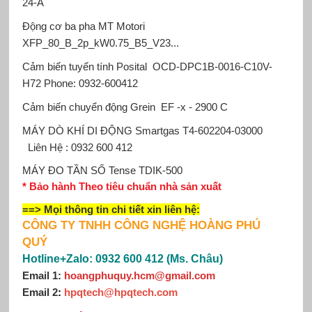
24-A
Động cơ ba pha MT Motori
XFP_80_B_2p_kW0.75_B5_V23...
Cảm biến tuyến tính Posital
OCD-DPC1B-0016-C10V-
H72
Phone: 0932-600412
Cảm biến chuyển động Grein
EF -x - 2900 С
MÁY DÒ KHÍ DI ĐỘNG Smartgas
T4-602204-03000
Liên Hệ : 0932 600 412
MÁY ĐO TẦN SỐ Tense
TDIK-500
* Bảo hành Theo tiêu chuẩn nhà sản xuất
==> Mọi thông tin chi tiết xin
liên hệ
:
CÔNG TY TNHH CÔNG NGHỆ HOÀNG PHÚ
QUÝ
Hotline+Zalo: 0932 600 412 (Ms. Châu)
Email 1:
hoangphuquy.hcm@gmail.com
Email 2
:
hpqtech@hpqtech.com