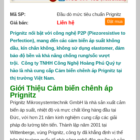
Mã SP:
Đầu dò mức tiêu chuẩn Prignitz
Giá bán:
Liên hệ
Prignitz nổi bật với công nghệ P2P (Piezoresistive to
Perfection), mang đến các cảm biến áp suất không
dầu, kín chân không, không sử dụng elastomer, đảm
bảo độ bền và khả năng chống rung/sốc vượt
trội.
Công ty TNHH Công Nghệ Hoàng Phú Quý tự
hào là nhà cung cấp Cảm biến chênh áp Prignitz tại
thị trường Việt Nam.
Giới Thiệu Cảm biến chênh áp
Prignitz
Prignitz Mikrosystemtechnik GmbH là nhà sản xuất cảm
biến áp suất, nhiệt độ và mực chất lỏng hàng đầu tại
Đức, với hơn 21 năm kinh nghiệm cung cấp các giải
pháp đo lường tiên tiến. Thành lập năm 2001 tại
Wittenberge, vùng Prignitz, công ty đã khẳng định vị thế
trên thị trường quốc tế nhờ công nghệ độc quyền và sản