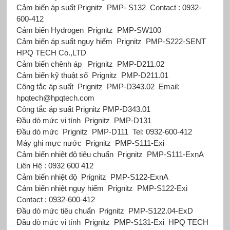
Cảm biến áp suất Prignitz
PMP- S132
Contact : 0932-
600-412
Cảm biến Hydrogen
Prignitz
PMP-SW100
Cảm biến áp suất nguy hiểm
Prignitz
PMP-S222-SENT
HPQ TECH Co.,LTD
Cảm biến chênh áp
Prignitz
PMP-D211.02
Cảm biến kỹ thuật số
Prignitz
PMP-D211.01
Công tắc áp suất
Prignitz
PMP-D343.02
Email:
hpqtech@hpqtech.com
Công tắc áp suất Prignitz
PMP-D343.01
Đầu dò mức vi tính
Prignitz
PMP-D131
Đầu dò mức
Prignitz
PMP-D111
Tel: 0932-600-412
Máy ghi mực nước
Prignitz
PMP-S111-Exi
Cảm biến nhiệt độ tiêu chuẩn
Prignitz
PMP-S111-ExnA
Liên Hệ : 0932 600 412
Cảm biến nhiệt độ
Prignitz
PMP-S122-ExnA
Cảm biến nhiệt nguy hiểm
Prignitz
PMP-S122-Exi
Contact : 0932-600-412
Đầu dò mức tiêu chuẩn
Prignitz
PMP-S122.04-ExD
Đầu dò mức vi tính
Prignitz
PMP-S131-Exi
HPQ TECH