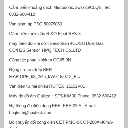
Cảm biến khoảng cách Microsonic
zws-35/CI/QS
Tel:
0932-600-412
Van giảm áp PSG
50078850
Cảm biến mức dầu RIKO Float
RFS-8
máy theo dõi khí đơn Sensotran
4COSH Dual Gas
CO/H2S Sensor
HPQ TECH Co.,LTD
Công tắc phao Nohken
CG65-3N
Động cơ cực kép BER-
MAR
DPF_63_2/4p_kW0.18/0.12_B...
Van điện từ hai chiều ROTEX
21102V01
Máy đo độ ẩm Galltec
HSFS.KW.00
Phone: 0932-600412
Hệ thống đo điện dung EBE
EBE-09 SL
Email:
hpqtech@hpqtech.com
Bộ chuyển đổi dòng điện CET
PMC-SCCT-200A-40mA-